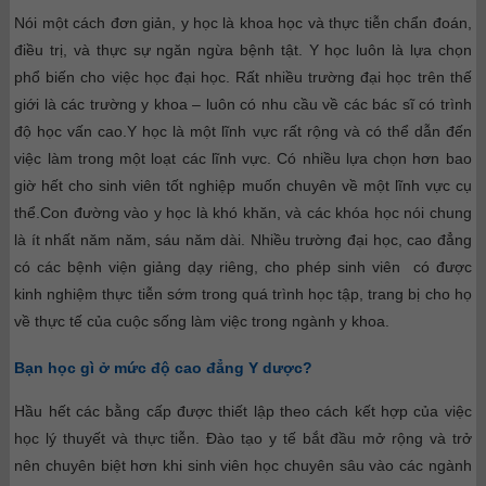
Nói một cách đơn giản, y học là khoa học và thực tiễn chẩn đoán,
điều trị, và thực sự ngăn ngừa bệnh tật. Y học luôn là lựa chọn
phổ biến cho việc học đại học. Rất nhiều trường đại học trên thế
giới là các trường y khoa – luôn có nhu cầu về các bác sĩ có trình
độ học vấn cao.
Y học là một lĩnh vực rất rộng và có thể dẫn đến
việc làm trong một loạt các lĩnh vực. Có nhiều lựa chọn hơn bao
giờ hết cho sinh viên tốt nghiệp muốn chuyên về một lĩnh vực cụ
thể.Con đường vào y học là khó khăn, và các khóa học nói chung
là ít nhất năm năm, sáu năm dài. Nhiều trường đại học, cao đẳng
có các bệnh viện giảng dạy riêng, cho phép sinh viên có được
kinh nghiệm thực tiễn sớm trong quá trình học tập, trang bị cho họ
về thực tế của cuộc sống làm việc trong ngành y khoa.
Bạn học gì ở mức độ cao đẳng Y dược?
Hầu hết các bằng cấp được thiết lập theo cách kết hợp của việc
học lý thuyết và thực tiễn. Đào tạo y tế bắt đầu mở rộng và trở
nên chuyên biệt hơn khi sinh viên học chuyên sâu vào các ngành