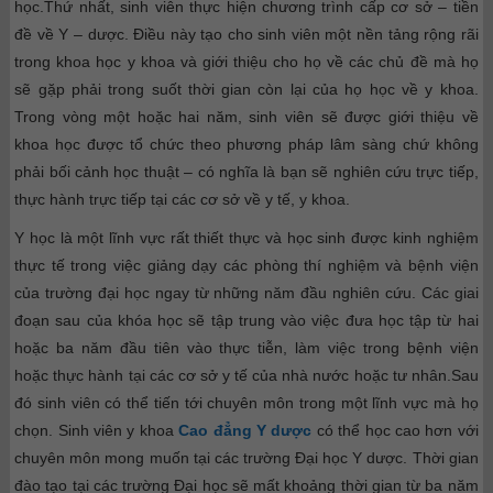
học.
Thứ nhất, sinh viên thực hiện chương trình cấp cơ sở – tiền
đề về Y – dược. Điều này tạo cho sinh viên một nền tảng rộng rãi
trong khoa học y khoa và giới thiệu cho họ về các chủ đề mà họ
sẽ gặp phải trong suốt thời gian còn lại của họ học về y khoa.
Trong vòng một hoặc hai năm, sinh viên sẽ được giới thiệu về
khoa học được tổ chức theo phương pháp lâm sàng chứ không
phải bối cảnh học thuật – có nghĩa là bạn sẽ nghiên cứu trực tiếp,
thực hành trực tiếp tại các cơ sở về y tế, y khoa.
Y học là một lĩnh vực rất thiết thực và học sinh được kinh nghiệm
thực tế trong việc giảng dạy các phòng thí nghiệm và bệnh viện
của trường đại học ngay từ những năm đầu nghiên cứu. Các giai
đoạn sau của khóa học sẽ tập trung vào việc đưa học tập từ hai
hoặc ba năm đầu tiên vào thực tiễn, làm việc trong bệnh viện
hoặc thực hành tại các cơ sở y tế của nhà nước hoặc tư nhân.
Sau
đó sinh viên có thể tiến tới chuyên môn trong một lĩnh vực mà họ
chọn. Sinh viên y khoa
Cao đẳng Y dược
có thể học cao hơn với
chuyên môn mong muốn tại các trường Đại học Y dược. Thời gian
đào tạo tại các trường Đại học sẽ mất khoảng thời gian từ ba năm