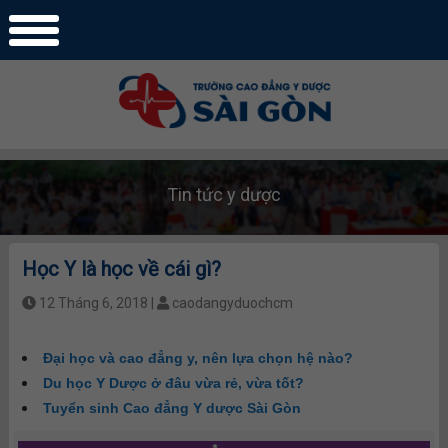
Tin tức y dược
Học Y là học về cái gì?
12 Tháng 6, 2018 |
caodangyduochcm
Đại học và cao đẳng y, nên lựa chọn hệ nào?
Du học Y Dược ở đâu vừa rẻ, vừa tốt?
Tuyển sinh Cao đẳng Y dược Sài Gòn