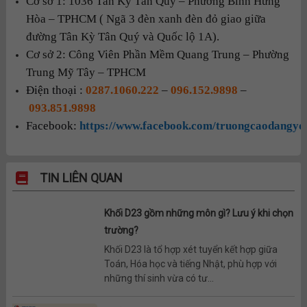
Cơ sở 1: 1036 Tân Kỳ Tân Quý – Phường Bình Hưng
Hòa – TPHCM ( Ngã 3 đèn xanh đèn đỏ giao giữa
đường Tân Kỳ Tân Quý và Quốc lộ 1A).
Cơ sở 2: Công Viên Phần Mềm Quang Trung – Phường
Trung Mỹ Tây – TPHCM
Điện thoại :
0287.1060.222
–
096.152.9898
–
093.851.9898
Facebook:
https://www.facebook.com/truongcaodangyd
TIN LIÊN QUAN
Khối D23 gồm những môn gì? Lưu ý khi chọn
trường?
Khối D23 là tổ hợp xét tuyển kết hợp giữa
Toán, Hóa học và tiếng Nhật, phù hợp với
những thí sinh vừa có tư...