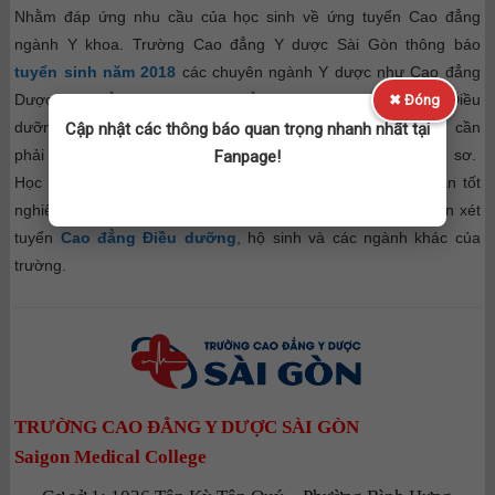
Nhằm đáp ứng nhu cầu của học sinh về ứng tuyển Cao đẳng
ngành Y khoa. Trường Cao đẳng Y dược Sài Gòn thông báo
tuyển sinh năm 2018
các chuyên ngành Y dược như Cao đẳng
Dược, Cao đẳng Hộ sinh, Cao đẳng Xét nghiệm, Cao đẳng Điều
✖ Đóng
dưỡng, Cao đẳng Vật lý trị liệu…Học sinh, sinh viên không cần
Cập nhật các thông báo quan trọng nhanh nhất tại
phải thi, nhà trường tuyển sinh theo hình thức xét tuyển hồ sơ.
Fanpage!
Học sinh chỉ cần tốt nghiệp THPT hoặc có giấy chứng nhận tốt
nghiệp THPT và các bằng cấp liên quan là đã có đủ điều kiện xét
tuyển
Cao đẳng Điều dưỡng
, hộ sinh và các ngành khác của
trường.
TRƯỜNG CAO ĐẲNG Y DƯỢC SÀI GÒN
Saigon Medical College