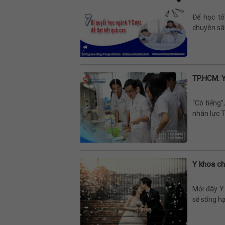
Để học tố
chuyên sâu
TP.HCM: 
“Có tiếng
nhân lực T
Y khoa ch
Mới đây Y
sẽ sống hạ