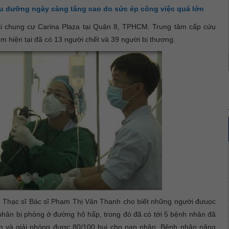
ều dưỡng ngày càng tăng cao do sức ép công việc quá lớn
ại chung cư Carina Plaza tại Quận 8, TPHCM. Trung tâm cấp cứu
m hiện tại đã có 13 người chết và 39 người bị thương.
ư Thạc sĩ Bác sĩ Phạm Thị Vân Thanh cho biết những người đưuọc
hân bị phỏng ở đường hô hấp, trong đó đã có tới 5 bệnh nhân đã
àn và giải phóng được 80/100 bụi cho nạn nhân. Bệnh nhân nặng