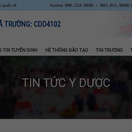
c quốc tế
Hotline:
| 
096.152.9898 - 093.851.9898
Ã TRƯỜNG: CDD4102
 TIN TUYỂN SINH
HỆ THỐNG ĐÀO TẠO
TIN TRƯỜNG
TIN TỨC Y DƯỢC