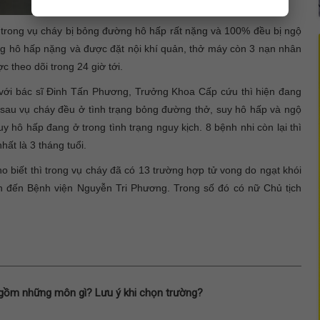
 trong vụ cháy bị bỏng đường hô hấp rất nặng và 100% đều bị ngộ
ỏng hô hấp nặng và được đặt nội khí quản, thở máy còn 3 nạn nhân
c theo dõi trong 24 giờ tới.
 với bác sĩ Đinh Tấn Phương, Trưởng Khoa Cấp cứu thì hiện đang
 sau vụ cháy đều ở tình trạng bỏng đường thở, suy hô hấp và ngộ
y hô hấp đang ở trong tình trạng nguy kịch. 8 bệnh nhi còn lại thì
ất là 3 tháng tuổi.
 biết thì trong vụ cháy đã có 13 trường hợp tử vong do ngạt khói
 đến Bệnh viện Nguyễn Tri Phương. Trong số đó có nữ Chủ tịch
gồm những môn gì? Lưu ý khi chọn trường?