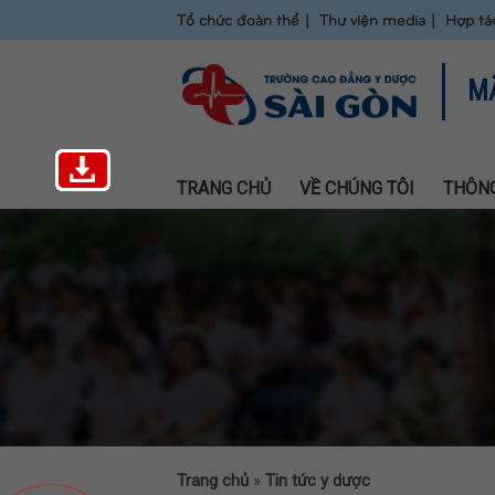
Tổ chức đoàn thể
Thư viện media
Hợp tá
M
TRANG CHỦ
VỀ CHÚNG TÔI
THÔNG
Trang chủ
»
Tin tức y dược