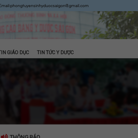
Email:
phongtuyensinhyduocsaigon@gmail.com
TIN GIÁO DỤC
TIN TỨC Y DƯỢC
THÔNG BÁO