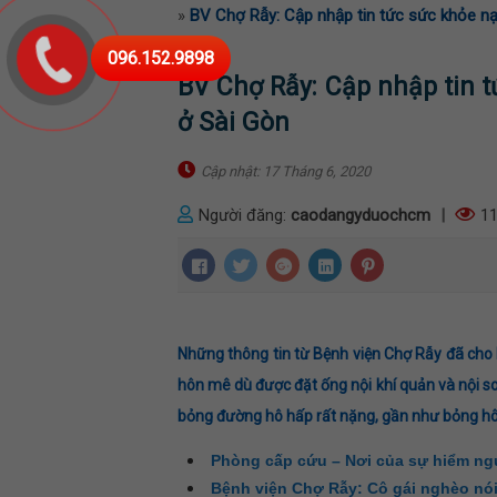
»
BV Chợ Rẫy: Cập nhập tin tức sức khỏe n
096.152.9898
BV Chợ Rẫy: Cập nhập tin 
ở Sài Gòn
Cập nhật: 17 Tháng 6, 2020
Người đăng:
caodangyduochcm
|
11
Những thông tin từ Bệnh viện Chợ Rẫy đã cho b
hôn mê dù được đặt ống nội khí quản và nội so
bỏng đường hô hấp rất nặng, gần như bỏng h
Phòng cấp cứu – Nơi của sự hiểm ngu
Bệnh viện Chợ Rẫy: Cô gái nghèo nói