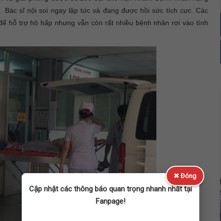
 Bác sĩ nội soi ngay lập tức và đang được hồi sức tích cực. Các
ể hỗ trợ hô hấp nhưng vẫn còn rất nhiều bệnh nhân rơi vào tình
✖ Đóng
Cập nhật các thông báo quan trọng nhanh nhất tại
Fanpage!