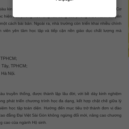
giàu kinh nghiệm trong giảng dạy và thực hành ngành Hộ sinh. Cơ
óc hiện đại, phòng học rộng rãi, cùng các phòng thực hành chuyên
 một cách bài bản. Ngoài ra, nhà trường còn triển khai nhiều chính
nh viên yên tâm học tập và tiếp cận nền giáo dục chất lượng mà
, TPHCM;
ỹ Tây, TPHCM;
 Hà Nội.
iàu truyền thống, được thành lập lâu đời, với bề dày kinh nghiệm
ng phát triển chương trình học đa dạng, kết hợp chặt chẽ giữa lý
nghiệm học tập toàn diện. Hướng đến mục tiêu trở thành đơn vị đào
, Cao đẳng Đại Việt Sài Gòn không ngừng đổi mới, nâng cao chương
ng cao của ngành Hộ sinh.