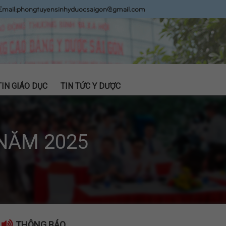
Email:
phongtuyensinhyduocsaigon@gmail.com
TIN GIÁO DỤC
TIN TỨC Y DƯỢC
NĂM 2025
THÔNG BÁO