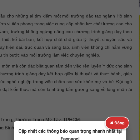
ầu cho những ai tìm kiếm một môi trường đào tạo ngành Hộ sinh
ơn vị tiên phong trong việc cung cấp nhân lực chất lượng cao cho
Nam, trường không ngừng nâng cao chương trình giảng dạy theo
thiết kế bài bản, kết hợp chặt chẽ giữa lý thuyết chuyên sâu và
ạy hiện đại, trực quan và sáng tạo, sinh viên không chỉ nắm vững
tự tin bước vào môi trường làm việc chuyên nghiệp.
n môn mà còn đặc biệt quan tâm đến việc rèn luyện Y đức cho sinh
ương trình giảng dạy kết hợp giữa lý thuyết và thực hành, giúp
 đức nghề nghiệp trong việc chăm sóc sức khỏe mẹ và bé. Đội ngũ
ền đạt kiến thức mà còn là những tấm gương sáng về lòng nhân ái
 Trung, Phường Trung Mỹ Tây, TPHCM;
✖ Đóng
ờng Bình Hưng Hòa, TPHCM.
Cập nhật các thông báo quan trọng nhanh nhất tại
Fanpage!