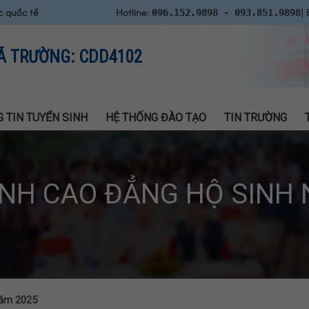
c quốc tế
Hotline:
| 
096.152.9898 - 093.851.9898
Ã TRƯỜNG: CDD4102
 TIN TUYỂN SINH
HỆ THỐNG ĐÀO TẠO
TIN TRƯỜNG
INH CAO ĐẲNG HỘ SINH 
năm 2025