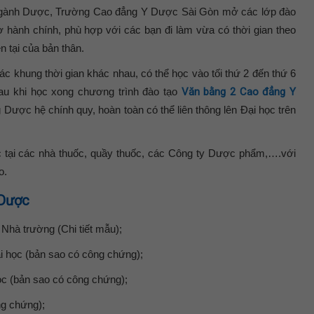
ọc ngành Dược, Trường Cao đẳng Y Dược Sài Gòn mở các lớp đào
 hành chính, phù hợp với các bạn đi làm vừa có thời gian theo
 tại của bản thân.
các khung thời gian khác nhau, có thể học vào tối thứ 2 đến thứ 6
Sau khi học xong chương trình đào tạo
Văn bằng 2 Cao đẳng Y
ược hệ chính quy, hoàn toàn có thể liên thông lên Đại học trên
iệc tại các nhà thuốc, quầy thuốc, các Công ty Dược phẩm,….với
o.
 Dược
Nhà trường (Chi tiết mẫu);
i học (bản sao có công chứng);
ọc (bản sao có công chứng);
ng chứng);