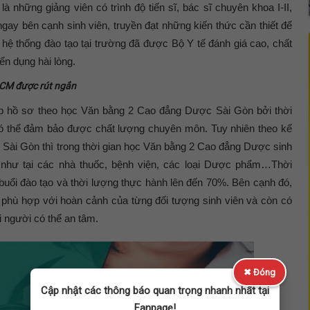
là những giảng viên có trình độ tiến sĩ, bác sĩ chuyên khoa I-II,
gay bên cạnh sinh viên, truyền đạt những kiến thức cần thiết để
 hệ thống đào tạo tại trường đã được Bộ Y tế đánh giá cao, chất
ển dụng hài lòng.
HCM được rút ngắn
 nộp hồ sơ theo học Văn bằng 2 Cao đẳng Dược Sài Gòn bởi thời
o có thể đảm bảo được chất lượng chuyên môn. Tuy nhiên theo kế
Sài Gòn thì trong thời gian học Văn bằng 2 Cao đẳng Dược sinh
h như tại các nhà thuốc, bệnh viện, các loại Dược phẩm…Thời
buổi đào tạo và thời lượng thực hành lên đến 70%. Bên cạnh đó,
 phù hợp với hoàn cảnh của từng đối tượng sinh viên và còn có
 người có thể an tâm.
✖ Đóng
Cập nhật các thông báo quan trọng nhanh nhất tại
Fanpage!