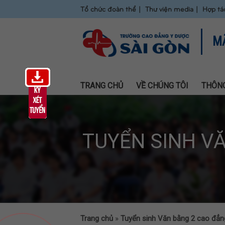
Tổ chức đoàn thể
Thư viện media
Hợp tá
M
TRANG CHỦ
VỀ CHÚNG TÔI
THÔNG
TUYỂN SINH V
Trang chủ
»
Tuyển sinh Văn bằng 2 cao đẳ