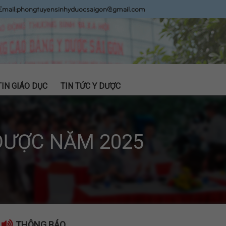
Email:
phongtuyensinhyduocsaigon@gmail.com
TIN GIÁO DỤC
TIN TỨC Y DƯỢC
DƯỢC NĂM 2025
THÔNG BÁO