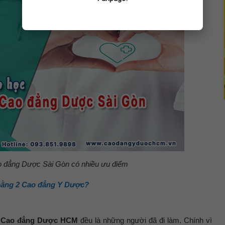
o đẳng Dược Sài Gòn có nhiều ưu điểm
bằng 2 Cao đẳng Y Dược?
2 Cao đẳng Dược HCM
đều là những người đã đi làm. Chính vì