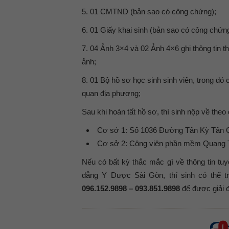
5. 01 CMTND (bản sao có công chứng);
6. 01 Giấy khai sinh (bản sao có công chứng
7. 04 Ảnh 3×4 và 02 Ảnh 4×6 ghi thông tin thí
ảnh;
8. 01 Bộ hồ sơ học sinh sinh viên, trong đó 
quan địa phương;
Sau khi hoàn tất hồ sơ, thí sinh nộp về theo 
Cơ sở 1: Số 1036 Đường Tân Kỳ Tân 
Cơ sở 2: Công viên phần mềm Quang 
Nếu có bất kỳ thắc mắc gì về thông tin 
đẳng Y Dược Sài Gòn, thí sinh có thể trự
096.152.9898 – 093.851.9898
để được giải 