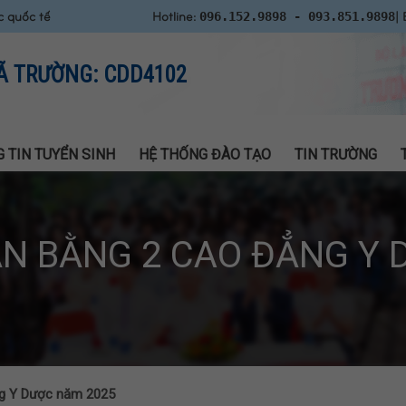
c quốc tế
Hotline:
| 
096.152.9898 - 093.851.9898
Ã TRƯỜNG: CDD4102
 TIN TUYỂN SINH
HỆ THỐNG ĐÀO TẠO
TIN TRƯỜNG
ĂN BẰNG 2 CAO ĐẲNG Y 
ng Y Dược năm 2025