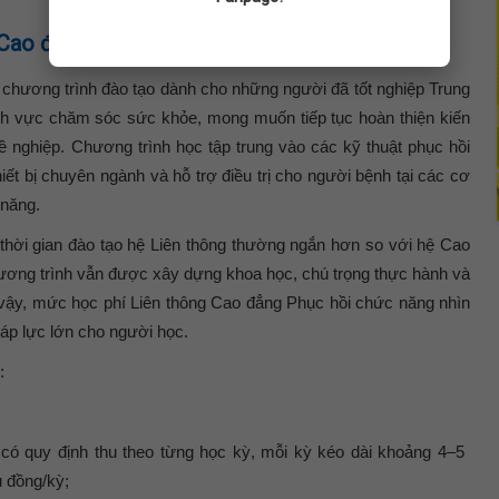
 Cao đẳng Phục hồi chức năng hiện nay
 chương trình đào tạo dành cho những người đã tốt nghiệp Trung
ĩnh vực chăm sóc sức khỏe, mong muốn tiếp tục hoàn thiện kiến
 nghiệp. Chương trình học tập trung vào các kỹ thuật phục hồi
iết bị chuyên ngành và hỗ trợ điều trị cho người bệnh tại các cơ
 năng.
thời gian đào tạo hệ Liên thông thường ngắn hơn so với hệ Cao
chương trình vẫn được xây dựng khoa học, chú trọng thực hành và
 vậy, mức học phí Liên thông Cao đẳng Phục hồi chức năng nhìn
áp lực lớn cho người học.
:
có quy định thu theo từng học kỳ, mỗi kỳ kéo dài khoảng 4–5
u đồng/kỳ;