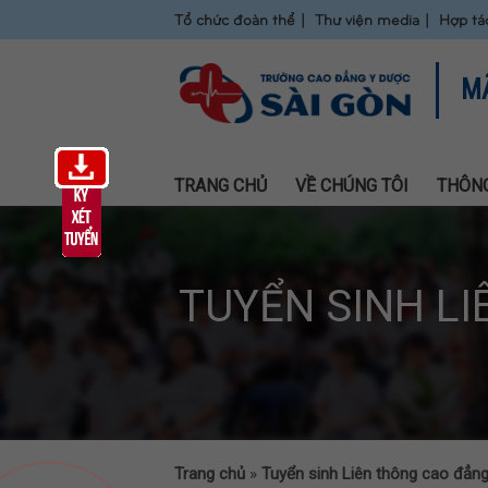
Tổ chức đoàn thể
Thư viện media
Hợp tá
M
TRANG CHỦ
VỀ CHÚNG TÔI
THÔNG
TUYỂN SINH L
Trang chủ
»
Tuyển sinh Liên thông cao đẳ