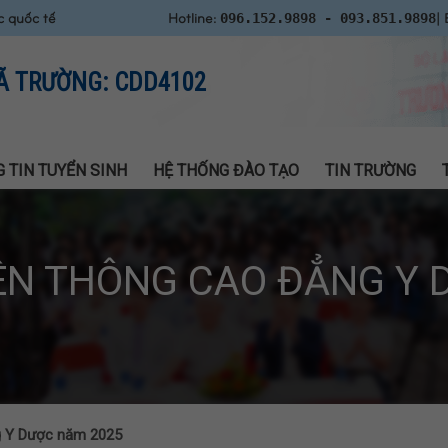
c quốc tế
Hotline:
| 
096.152.9898 - 093.851.9898
Ã TRƯỜNG: CDD4102
 TIN TUYỂN SINH
HỆ THỐNG ĐÀO TẠO
TIN TRƯỜNG
IÊN THÔNG CAO ĐẲNG Y 
ng Y Dược năm 2025