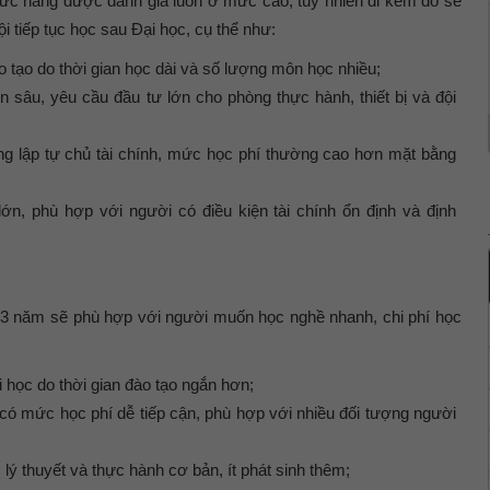
ức năng được đánh giá luôn ở mức cao, tuy nhiên đi kèm đó sẽ
i tiếp tục học sau Đại học, cụ thể như:
ào tạo do thời gian học dài và số lượng môn học nhiều;
sâu, yêu cầu đầu tư lớn cho phòng thực hành, thiết bị và đội
g lập tự chủ tài chính
, mức học phí thường cao hơn mặt bằng
lớn, phù hợp với người có điều kiện tài chính ổn định và định
n 3 năm sẽ phù hợp với
người muốn học nghề nhanh, chi phí học
i học
do thời gian đào tạo ngắn hơn;
 có mức học phí
dễ tiếp cận
, phù hợp với nhiều đối tượng người
lý thuyết và thực hành cơ bản, ít phát sinh thêm;