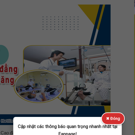
✖ Đóng
Cập nhật các thông báo quan trọng nhanh nhất tại
 Cao đẳng Phục hồi chức năng như thế nào?
Fanpage!