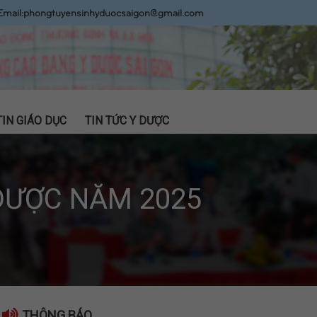
Email:
phongtuyensinhyduocsaigon@gmail.com
TIN GIÁO DỤC
TIN TỨC Y DƯỢC
DƯỢC NĂM 2025
THÔNG BÁO