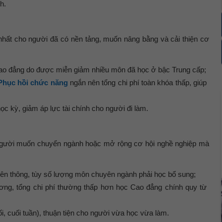
h.
í nhất cho người đã có nền tảng, muốn nâng bằng và cải thiện cơ
ao đẳng
do được miễn giảm nhiều môn đã học ở bậc Trung cấp;
 Phục hồi chức năng
ngắn nên
tổng chi phí toàn khóa thấp
, giúp
c kỳ, giảm áp lực tài chính cho người đi làm.
người muốn chuyển ngành hoặc mở rộng cơ hội nghề nghiệp mà
ên thông
, tùy số lượng môn chuyên ngành phải học bổ sung;
ơng, tổng chi phí thường
thấp hơn học Cao đẳng chính quy từ
ối, cuối tuần), thuận tiện cho người vừa học vừa làm.