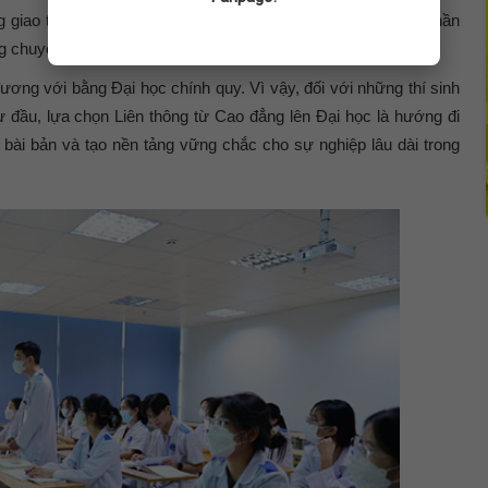
ng giao tiếp, sử dụng công nghệ thông tin và ngoại ngữ, góp phần
g chuyên nghiệp.
đương với bằng Đại học chính quy. Vì vậy, đối với những thí sinh
ừ đầu, lựa chọn Liên thông từ Cao đẳng lên Đại học là hướng đi
bài bản và tạo nền tảng vững chắc cho sự nghiệp lâu dài trong