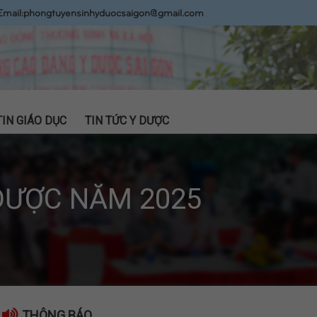
Email:
phongtuyensinhyduocsaigon@gmail.com
TIN GIÁO DỤC
TIN TỨC Y DƯỢC
DƯỢC NĂM 2025
THÔNG BÁO