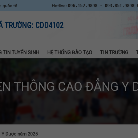
c quốc tế
Hotline:
| 
096.152.9898 - 093.851.9898
Ã TRƯỜNG: CDD4102
 TIN TUYỂN SINH
HỆ THỐNG ĐÀO TẠO
TIN TRƯỜNG
IÊN THÔNG CAO ĐẲNG Y 
ng Y Dược năm 2025