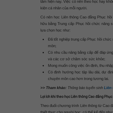
tâm hiện nay. Việc có nên theo học hay khô
kiện cá nhân của mỗi người.
Có nên học Liên thông Cao đẳng Phục hồi 
hữu bằng Trung cấp Phục hồi chức năng sẽ
lựa chọn học như:
Đã tốt nghiệp trung cấp Phục hồi chức
môn;
Có nhu cầu nâng bằng cấp để đáp ứng 
và các cơ sở chăm sóc sức khỏe;
Mong muốn công việc ổn định, thu nhập l
Có định hướng học tập lâu dài, dự địn
chuyên môn cao hơn trong tương lai.
>> Tham khảo:
Thông báo tuyển sinh
Liên
Lợi ích khi theo học Liên thông Cao đẳng Phục
Theo đuổi chương trình Liên thông từ Cao đ
thiết thực cho người học, có thể kể đến như