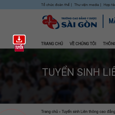
Tổ chức đoàn thể
Thư viện media
Hợp tá
M
TRANG CHỦ
VỀ CHÚNG TÔI
THÔNG
TUYỂN SINH L
Trang chủ
»
Tuyển sinh Liên thông cao đẳ