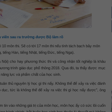
h viên sau ra trường được Bộ làm rõ
i 10 môn thi. Sẽ có tới 17 môn thi nếu tính tách bạch bảy môn
, tiếng Hàn, tiếng Nhật, tiếng Đức, tiếng Nga).
i) cho hay phương thức thi và công nhận tốt nghiệp là khâu
chương trình giáo dục phổ thông 2018. Qua đó, ta thấy được mục
c năng lực và phẩm chất của học sinh.
 tuân thủ nguyên lý học gì thi nấy. Không thể để xảy ra việc đánh
áo dục, tức là không thể để xảy ra việc thi gì học nấy được”, ông
 tin vào những giá trị của môn học, môn học ấy có sức lôi cuốn
dùng hành chính bắt buộc học sinh học thuộc lý thuyết mà không