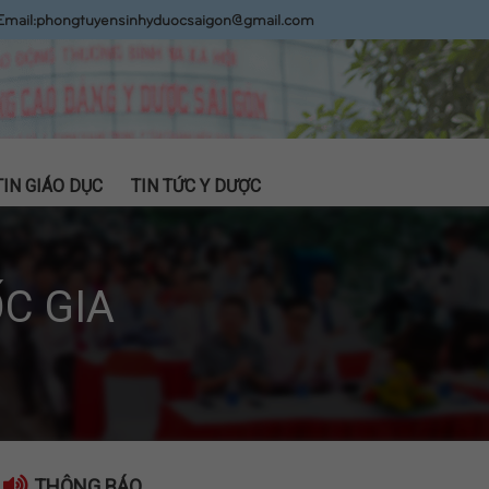
Email:
phongtuyensinhyduocsaigon@gmail.com
TIN GIÁO DỤC
TIN TỨC Y DƯỢC
C GIA
THÔNG BÁO