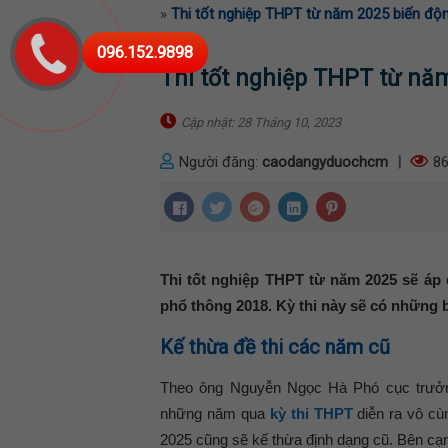
»
Thi tốt nghiệp THPT từ năm 2025 biến độ
096.152.9898
Thi tốt nghiệp THPT từ nă
Cập nhật: 28 Tháng 10, 2023
Người đăng:
caodangyduochcm
|
86
Thi tốt nghiệp THPT từ năm 2025 sẽ áp 
phổ thông 2018. Kỳ thi này sẽ có những 
Kế thừa đề thi các năm cũ
Theo ông Nguyễn Ngọc Hà Phó cục trưởng
những năm qua
kỳ thi THPT
diễn ra vô cù
2025 cũng sẽ kế thừa định dạng cũ. Bên cạn