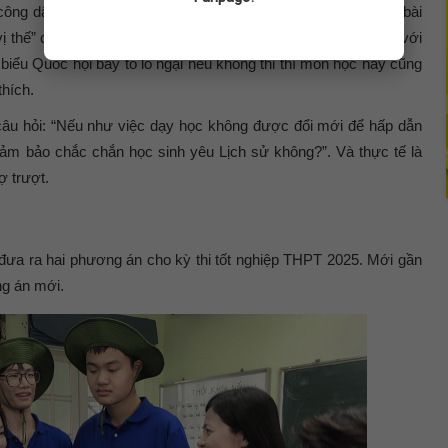
 công dân. Từ năm 2015 đến nay, khi môn học được đưa vào bài
“vị thế” của môn học đã được nâng lên một tầm cao mới. Đối với
 biểu Quốc hội bày tỏ lo ngại nếu không thi thì môn học này cũng
hích.
 câu hỏi: “Nếu như việc dạy học không được đổi mới để hấp dẫn
 đảm bảo chắc chắn học sinh yêu Lịch sử không?”. Và thực tế là
ợ trượt.
 đưa ra hai phương án cho kỳ thi tốt nghiệp THPT 2025. Mới gần
ng án mới.