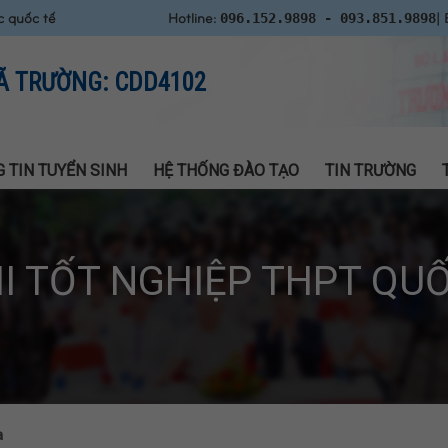
c quốc tế
Hotline:
| 
096.152.9898 - 093.851.9898
Ã TRƯỜNG: CDD4102
 TIN TUYỂN SINH
HỆ THỐNG ĐÀO TẠO
TIN TRƯỜNG
HI TỐT NGHIỆP THPT QUỐ
a