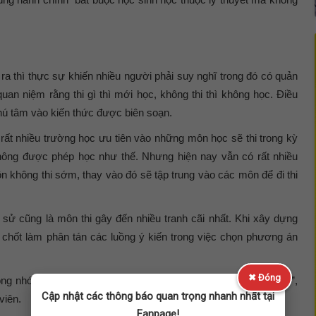
 thì thực sự khiến nhiều người phải suy nghĩ trong đó có quản
quan niệm rằng thi gì thì mới học, không thi thì không học. Điều
hú tâm vào kiến thức được biên soạn.
 rất nhiều trường học ưu tiên vào những môn học sẽ thi trong kỳ
không được phép học như thế. Nhưng hiện nay vẫn có rất nhiều
ôn không thi sớm, thay vào đó sẽ tập trung vào các môn để đi thi
 sử cũng là môn thi gây đến nhiều tranh cãi nhất. Khi xây dựng
hốt làm phân tán các luồng ý kiến trong việc chọn phương án
✖ Đóng
g nhóm môn thi bắt buộc tôi e học sinh sẽ không học lịch sử”,
Cập nhật các thông báo quan trọng nhanh nhất tại
viên.
Fanpage!