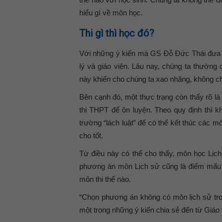
hiểu gì về môn học.
Thi gì thì học đó?
Với những ý kiến mà GS Đỗ Đức Thái đưa ra
lý và giáo viên. Lâu nay, chúng ta thường 
này khiến cho chúng ta xao nhãng, không c
Bên cạnh đó, một thực trạng còn thấy rõ là
thi THPT để ôn luyện. Theo quy định thì 
trường “lách luật” để có thể kết thúc các m
cho tốt.
Từ điều này có thể cho thấy, môn học Lịch
phương án môn Lịch sử cũng là điểm mấu c
môn thi thế nào.
“Chọn phương án không có môn lịch sử tron
một trong những ý kiến chia sẻ đến từ Giáo 