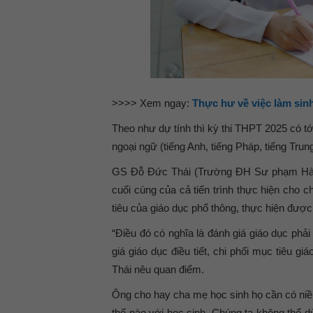
>>>> Xem ngay:
Thực hư về việc làm sin
Theo như dự tính thì kỳ thi THPT 2025 có tớ
ngoại ngữ (tiếng Anh, tiếng Pháp, tiếng Trung
GS Đỗ Đức Thái (Trường ĐH Sư phạm Hà Nộ
cuối cùng của cả tiến trình thực hiện cho 
tiêu của giáo dục phổ thông, thực hiện đượ
“Điều đó có nghĩa là đánh giá giáo dục phải
giá giáo dục điều tiết, chi phối mục tiêu gi
Thái nêu quan điểm.
Ông cho hay cha mẹ học sinh họ cần có niềm
thế nào với học sinh. Chúng ta không thể 