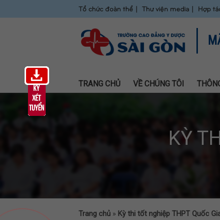
Tổ chức đoàn thể
Thư viện media
Hợp tá
M
TRANG CHỦ
VỀ CHÚNG TÔI
THÔNG
KỲ T
Trang chủ
»
Kỳ thi tốt nghiệp THPT Quốc Gi