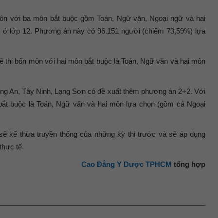
ôn với ba môn bắt buộc gồm Toán, Ngữ văn, Ngoại ngữ và hai
c ở lớp 12. Phương án này có 96.151 người (chiếm 73,59%) lựa
sẽ thi bốn môn với hai môn bắt buộc là Toán, Ngữ văn và hai môn
ong An, Tây Ninh, Lạng Sơn có đề xuất thêm phương án 2+2. Với
n bắt buộc là Toán, Ngữ văn và hai môn lựa chọn (gồm cả Ngoại
 sẽ kế thừa truyền thống của những kỳ thi trước và sẽ áp dụng
thực tế.
Cao Đẳng Y Dược TPHCM
tổng hợp