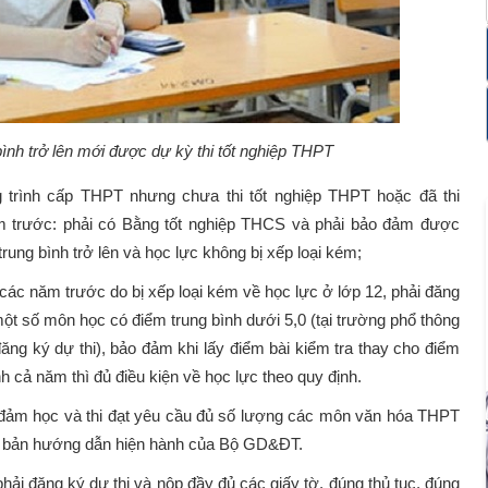
nh trở lên mới được dự kỳ thi tốt nghiệp THPT
 trình cấp THPT nhưng chưa thi tốt nghiệp THPT hoặc đã thi
 trước: phải có Bằng tốt nghiệp THCS và phải bảo đảm được
trung bình trở lên và học lực không bị xếp loại kém;
 các năm trước do bị xếp loại kém về học lực ở lớp 12, phải đăng
một số môn học có điểm trung bình dưới 5,0 (tại trường phổ thông
ăng ký dự thi), bảo đảm khi lấy điểm bài kiểm tra thay cho điểm
nh cả năm thì đủ điều kiện về học lực theo quy định.
o đảm học và thi đạt yêu cầu đủ số lượng các môn văn hóa THPT
ăn bản hướng dẫn hiện hành của Bộ GD&ĐT.
hải đăng ký dự thi và nộp đầy đủ các giấy tờ, đúng thủ tục, đúng