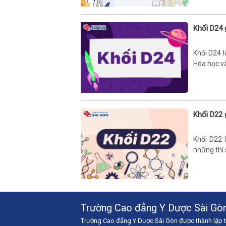
Khối D24 
Khối D24 l
Hóa học và
Khối D22 
Khối D22 
những thí s
Trường Cao đẳng Y Dược Sài Gò
Trường Cao đẳng Y Dược Sài Gòn được thành lập 