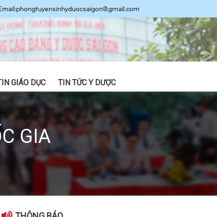
Email:
phongtuyensinhyduocsaigon@gmail.com
TIN GIÁO DỤC
TIN TỨC Y DƯỢC
C GIA
THÔNG BÁO