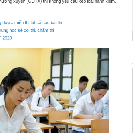
thường xuyên (GDTX) thì không yêu cầu xếp loại hạnh kiểm.
được miễn thi tất cả các bài thi
ung học sẽ coi thi, chấm thi
T 2020