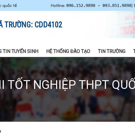
c quốc tế
Hotline:
| 
096.152.9898 - 093.851.9898
Ã TRƯỜNG: CDD4102
 TIN TUYỂN SINH
HỆ THỐNG ĐÀO TẠO
TIN TRƯỜNG
HI TỐT NGHIỆP THPT QUỐ
a