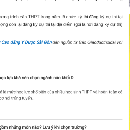
ơng trình cấp THPT trong năm tổ chức kỳ thi đăng ký dự thi tại
ng còn lại đăng ký dự thi tại địa điểm (gọi là nơi đăng ký dự thi)
 Cao đẳng Y Dược Sài Gòn
dẫn nguồn từ Báo Giaoducthoidai.vn!
học lực khá nên chọn ngành nào khối D
á là mức học lực phổ biến của nhiều học sinh THPT và hoàn toàn có
cơ hội trúng tuyển...
 gồm những môn nào? Lưu ý khi chọn trường?