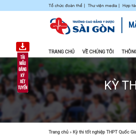
Tổ chức đoàn thể
Thư viện media
Hợp tá
M
TRANG CHỦ
VỀ CHÚNG TÔI
THÔNG
KỲ T
Trang chủ
»
Kỳ thi tốt nghiệp THPT Quốc Gi