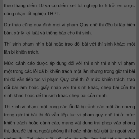
theo thang điểm 10 và có điểm xét tốt nghiệp từ 5 trở lên được
công nhận tốt nghiệp THPT.
Dự thảo cũng quy định mọi vi phạm Quy chế thi đều bị lập biên
bản, xử lý kỷ luật và thông báo cho thí sinh.
Thí sinh phạm nhìn bài hoặc trao đổi bài với thí sinh khác; một
lần bị khiển trách.
Mức cảnh cáo được áp dụng đối với thí sinh thí sinh vi phạm
một trong các lỗi đã bị khiển trách một lần nhưng trong giờ thi bài
thi đó vẫn tiếp tục vi phạm Quy chế thi ở mức khiển trách, trao
đổi bài làm hoặc giấy nháp với thí sinh khác, chép bài của thí
sinh khác hoặc để thí sinh khác chép bài của mình.
Thí sinh vi phạm một trong các lỗi đã bị cảnh cáo một lần nhưng
trong giờ thi bài thi đó vẫn tiếp tục vi phạm quy chế thi ở mức
khiển trách hoặc cảnh cáo, mang vật dụng trái phép vào phòng
thi, đưa đề thi ra ngoài phòng thi hoặc nhận bài giải từ ngoài vào
phòng thi. Thí sinh viết, vẽ vào tờ giấy làm bài thi của mình