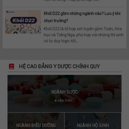
Khối D22 gồm những ngành nào? Lưu ý khi
chọn trường?
Khối D22 là tổ hợp xét tuyển gồm Toán, Hóa
học và Tiếng Nga, phù hợp với những thí sinh
có tư duy logic tốt,...
HỆ CAO ĐẲNG Y DƯỢC CHÍNH QUY
NGÀNH DƯỢC
xem thêm...
NGÀNH ĐIỀU DƯỠNG
NGÀNH HỘ SINH