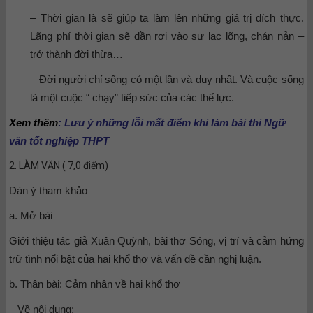
– Thời gian là sẽ giúp ta làm lên những giá trị đích thực.
Lãng phí thời gian sẽ dần rơi vào sự lạc lõng, chán nản –
trở thành đời thừa…
– Đời người chỉ sống có một lần và duy nhất. Và cuộc sống
là một cuộc “ chạy” tiếp sức của các thế lực.
Xem thêm
:
Lưu ý những lỗi mất điểm khi làm bài thi Ngữ
văn tốt nghiệp THPT
2. LÀM VĂN ( 7,0 điểm)
Dàn ý tham khảo
a. Mở bài
Giới thiệu tác giả Xuân Quỳnh, bài thơ Sóng, vị trí và cảm hứng
trữ tình nổi bật của hai khổ thơ và vấn đề cần nghị luận.
b. Thân bài: Cảm nhận về hai khổ thơ
– Về nội dung: