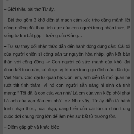
– Giới thiệu bài thơ Từ ấy.
– Bài thơ gồm 3 khổ diễn tả mạch cảm xúc trào dâng mãnh liệt
cùng những đổi thay tích cực của con người trong nhận thức, lẽ
sống từ khi bắt gặp lí tưởng của Đảng…
– Từ sự thay đổi nhận thức dẫn đến hành động đúng đắn: Cái tôi
của người chiến sĩ cộng sản tự nguyện hòa nhập, gắn kết bản
thân với cộng đồng -> Con người có sức mạnh của khối đại
đoàn kết toàn dân, có được vị trí mới trong gia đình các dân tộc
Việt Nam. Các đại từ quan hệ: Con, em, anh diễn tả mối quan hệ
ruột thịt tình thâm, vì nó con người sẵn sàng hi sinh cả tính
mạng: “ Tôi đã là con của vạn nhà/ Là em của vạn kiếp phôi pha/
Là anh của vạn đầu em nhỏ”. => Như vậy, Từ ấy diễn tả hành
trình nhận thức, hòa nhập, dâng hiến của cái tôi cá nhân trong
cuộc đời chung rộng lớn để làm nên sự bất tử trường tồn.
– Điểm gặp gỡ và khác biệt: