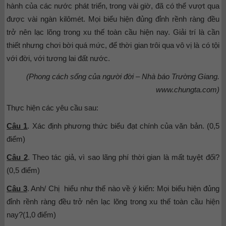
hành của các nước phát triển, trong vài giờ, đã có thể vượt qua
được vài ngàn kilômét. Mọi biểu hiện đủng đỉnh rềnh ràng đều
trở nên lạc lõng trong xu thế toàn cầu hiện nay. Giải trí là cần
thiết nhưng chơi bời quá mức, để thời gian trôi qua vô vị là có tội
với đời, với tương lai đất nước.
(Phong cách sống của người đời – Nhà báo Trường Giang.
www.chungta.com)
Thực hiện các yêu cầu sau:
Câu 1
. Xác định phương thức biểu đạt chính của văn bản. (0,5
điểm)
Câu 2
. Theo tác giả, vì sao lãng phí thời gian là mất tuyệt đối?
(0,5 điểm)
Câu 3
. Anh/ Chị hiểu như thế nào về ý kiến: Mọi biểu hiện đủng
đỉnh rềnh ràng đều trở nên lạc lõng trong xu thế toàn cầu hiện
nay?(1,0 điểm)