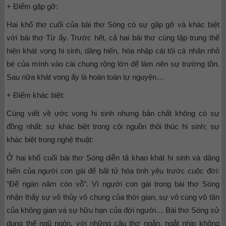
+ Điểm gặp gỡ:
Hai khổ thơ cuối của bài thơ Sóng có sự gặp gỡ và khác biệt
với bài thơ Từ ấy. Trước hết, cả hai bài thơ cùng tập trung thể
hiện khát vọng hi sinh, dâng hiến, hòa nhập cái tôi cá nhân nhỏ
bé của mình vào cái chung rộng lớn để làm nên sự trường tồn.
Sau nữa khát vọng ấy là hoàn toàn tự nguyện…
+ Điểm khác biệt:
Cùng viết về ước vọng hi sinh nhưng bản chất không có sự
đồng nhất; sự khác biệt trong cội nguồn thôi thúc hi sinh; sự
khác biệt trong nghệ thuật:
Ở hai khổ cuối bài thơ Sóng diễn tả khao khát hi sinh và dâng
hiến của người con gái để bất tử hóa tình yêu trước cuộc đời:
“Để ngàn năm còn vỗ”. Vì người con gái trong bài thơ Sóng
nhận thấy sự vô thủy vô chung của thời gian, sự vô cùng vô tận
của không gian và sự hữu hạn của đời người… Bài thơ Sóng sử
dụng thể ngũ ngôn, với những câu thơ ngắn, ngắt nhịp không