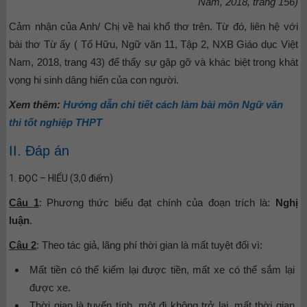
Nam, 2018, trang 156)
Cảm nhận của Anh/ Chị về hai khổ thơ trên. Từ đó, liên hệ với
bài thơ Từ ấy ( Tố Hữu, Ngữ văn 11, Tập 2, NXB Giáo dục Việt
Nam, 2018, trang 43) để thấy sự gặp gỡ và khác biệt trong khát
vọng hi sinh dâng hiến của con người.
Xem thêm:
Hướng dẫn chi tiết cách làm bài môn Ngữ văn
thi tốt nghiệp THPT
II. Đáp án
1. ĐỌC – HIỂU (3,0 điểm)
Câu 1
: Phương thức biểu đạt chính của đoạn trích là:
Nghị
luận
.
Câu 2
: Theo tác giả, lãng phí thời gian là mất tuyệt đối vì:
Mất tiền có thể kiếm lại được tiền, mất xe có thể sắm lại
được xe.
Thời gian là tuyến tính, một đi không trở lại, mất thời gian