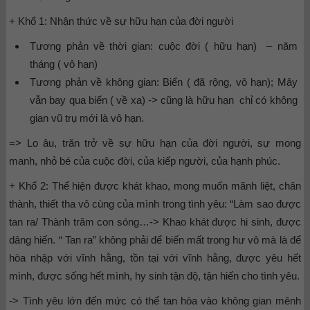
+ Khổ 1: Nhận thức về sự hữu hạn của đời người
Tương phản về thời gian: cuộc đời ( hữu hạn) – năm
tháng ( vô hạn)
Tương phản về không gian: Biển ( đã rộng, vô hạn); Mây
vẫn bay qua biển ( về xa) -> cũng là hữu hạn chỉ có không
gian vũ trụ mới là vô hạn.
=> Lo âu, trăn trở về sự hữu hạn của đời người, sự mong
manh, nhỏ bé của cuộc đời, của kiếp người, của hạnh phúc.
+ Khổ 2: Thể hiện được khát khao, mong muốn mãnh liệt, chân
thành, thiết tha vô cùng của mình trong tình yêu: “Làm sao được
tan ra/ Thành trăm con sóng…-> Khao khát được hi sinh, được
dâng hiến. “ Tan ra” không phải để biến mất trong hư vô mà là để
hòa nhập với vĩnh hằng, tồn tại với vĩnh hằng, được yêu hết
mình, được sống hết mình, hy sinh tận độ, tận hiến cho tình yêu.
-> Tình yêu lớn đến mức có thể tan hòa vào không gian mênh