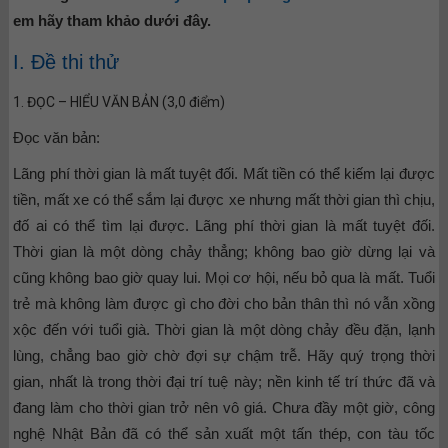
em hãy tham khảo dưới đây.
I. Đề thi thử
1. ĐỌC – HIỂU VĂN BẢN (3,0 điểm)
Đọc văn bản:
Lãng phí thời gian là mất tuyệt đối. Mất tiền có thể kiếm lại được
tiền, mất xe có thể sắm lại được xe nhưng mất thời gian thì chịu,
đố ai có thể tìm lại được. Lãng phí thời gian là mất tuyệt đối.
Thời gian là một dòng chảy thẳng; không bao giờ dừng lại và
cũng không bao giờ quay lui. Mọi cơ hội, nếu bỏ qua là mất. Tuổi
trẻ mà không làm được gì cho đời cho bản thân thì nó vẫn xồng
xộc đến với tuổi già. Thời gian là một dòng chảy đều đặn, lạnh
lùng, chẳng bao giờ chờ đợi sự chậm trễ. Hãy quý trọng thời
gian, nhất là trong thời đại trí tuệ này; nền kinh tế trí thức đã và
đang làm cho thời gian trở nên vô giá. Chưa đầy một giờ, công
nghệ Nhật Bản đã có thể sản xuất một tấn thép, con tàu tốc