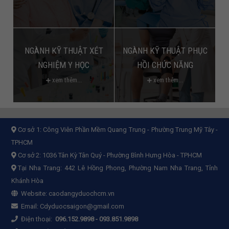
NGÀNH KỸ THUẬT XÉT
NGÀNH KỸ THUẬT PHỤC
NGHIỆM Y HỌC
HỒI CHỨC NĂNG
xem thêm...
xem thêm...
Cơ sở 1:
Công Viên Phần Mềm Quang Trung - Phường Trung Mỹ Tây -
TPHCM
Cơ sở 2:
1036 Tân Kỳ Tân Quý - Phường Bình Hưng Hòa - TPHCM
Tại Nha Trang: 442 Lê Hồng Phong, Phường Nam Nha Trang, Tỉnh
Khánh Hòa
Website:
caodangyduochcm.vn
Email:
Cdyduocsaigon@gmail.com
Điện thoại:
096.152.9898
-
093.851.9898