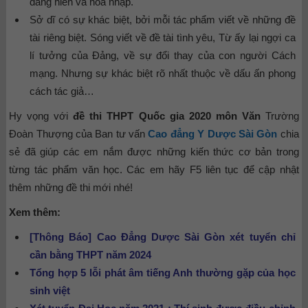
dâng hiến và hòa nhập.
Sở dĩ có sự khác biệt, bởi mỗi tác phẩm viết về những đề
tài riêng biệt. Sóng viết về đề tài tình yêu, Từ ấy lại ngợi ca
lí tưởng của Đảng, về sự đổi thay của con người Cách
mạng. Nhưng sự khác biệt rõ nhất thuộc về dấu ấn phong
cách tác giả…
Hy vọng với
đề thi THPT Quốc gia 2020 môn Văn
Trường
Đoàn Thượng của Ban tư vấn
Cao đẳng Y Dược Sài Gòn
chia
sẻ đã giúp các em nắm được những kiến thức cơ bản trong
từng tác phẩm văn học. Các em hãy F5 liên tục để cập nhật
thêm những đề thi mới nhé!
Xem thêm:
[Thông Báo] Cao Đẳng Dược Sài Gòn xét tuyển chỉ
cần bằng THPT năm 2024
Tổng hợp 5 lỗi phát âm tiếng Anh thường gặp của học
sinh việt