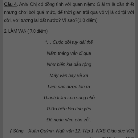
Câu 4
. Anh/ Chị có đồng tình với quan niệm: Giải trí là cần thiết
nhưng chơi bời quá mức, để thời gian trôi qua vô vị là có tội với
đời, với tương lai đất nước? Vì sao?(1,0 điểm)
2. LÀM VĂN ( 7,0 điểm)
“… Cuộc đời tuy dài thế
Năm tháng vẫn đi qua
Như biển kia dẫu rộng
Mây vẫn bay về xa
Làm sao được tan ra
Thành trăm con sóng nhỏ
Giữa biển lớn tình yêu
Để ngàn năm còn vỗ”.
( Sóng – Xuân Quỳnh, Ngữ văn 12, Tập 1, NXB Giáo dục Việt