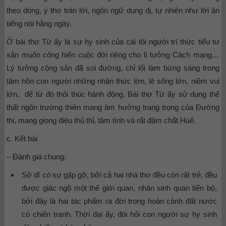
theo dòng, ý thơ tràn lời, ngôn ngữ dung dị, tự nhiên như lời ăn
tiếng nói hằng ngày.
Ở bài thơ Từ ấy là sự hy sinh của cái tôi người trí thức tiểu tư
sản muốn cống hiến cuộc đời riêng cho lí tưởng Cách mạng…
Lý tưởng cộng sản đã soi đường, chỉ lối làm bừng sáng trong
tâm hồn con người những nhận thức lớn, lẽ sống lớn, niềm vui
lớn, để từ đó thôi thúc hành động. Bài thơ Từ ấy sử dụng thể
thất ngôn trường thiên mang âm hưởng trang trọng của Đường
thi, mang giọng điệu thủ thỉ, tâm tình và rất đậm chất Huế.
c. Kết bài
– Đánh giá chung:
Sở dĩ có sự gặp gỡ, bởi cả hai nhà thơ đều còn rất trẻ, đều
được giác ngộ một thế giới quan, nhân sinh quan tiến bộ,
bởi đây là hai tác phẩm ra đời trong hoàn cảnh đất nước
có chiến tranh. Thời đại ấy, đòi hỏi con người sự hy sinh