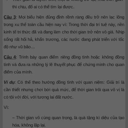
thì chịu, đố ai có thể tìm lại được.
Câu 3
: Mọi biểu hiện đủng đỉnh rềnh ràng đều trở nên lạc lõng
trong xu thế toàn cầu hiện nay vì: Trong thời đại trí tuệ này, nền
kinh tế tri thức đã và đang làm cho thời gian trở nên vô giá. Nhịp
sống rất hối hả, khẩn trương, các nước đang phát triển với tốc
độ như vũ bão…
Câu 4
: Trình bày quan điểm riêng đồng tình hoặc không đồng
tình và đưa ra những lý lẽ thuyết phục để chứng minh cho quan
điểm của mình.
Ví dụ
: Có thể theo hướng đồng tình với quan niệm: Giải trí là
cần thiết nhưng chơi bời quá mức, để thời gian trôi qua vô vị là
có tội với đời, với tương lai đất nước.
Vì:
– Thời gian vô cùng quan trọng, là quà tặng kì diệu của tạo
hóa, không lặp lại.