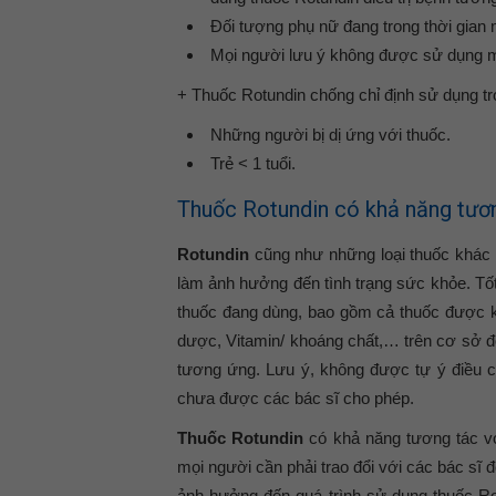
Đối tượng phụ nữ đang trong thời gian 
Mọi người lưu ý không được sử dụng m
+ Thuốc Rotundin chống chỉ định sử dụng t
Những người bị dị ứng với thuốc.
Trẻ < 1 tuổi.
Thuốc Rotundin có khả năng tươn
Rotundin
cũng như những loại thuốc khác 
làm ảnh hưởng đến tình trạng sức khỏe. Tốt
thuốc đang dùng, bao gồm cả thuốc được 
dược, Vitamin/ khoáng chất,… trên cơ sở đó
tương ứng. Lưu ý, không được tự ý điều ch
chưa được các bác sĩ cho phép.
Thuốc Rotundin
có khả năng tương tác vớ
mọi người cần phải trao đổi với các bác sĩ 
ảnh hưởng đến quá trình sử dụng thuốc Ro