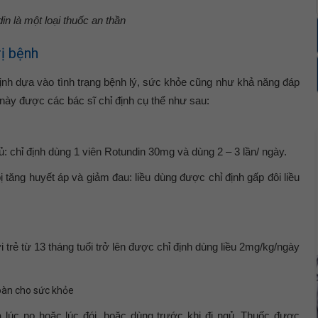
in là một loại thuốc an thần
rị bệnh
ịnh dựa vào tình trạng bệnh lý, sức khỏe cũng như khả năng đáp
c này được các bác sĩ chỉ định cụ thể như sau:
ủ: chỉ định dùng 1 viên Rotundin 30mg và dùng 2 – 3 lần/ ngày.
 tăng huyết áp và giảm đau: liều dùng được chỉ định gấp đôi liều
i trẻ từ 13 tháng tuổi trở lên được chỉ định dùng liều 2mg/kg/ngày
oàn cho sức khỏe
n
lúc no hoặc lúc đói, hoặc dùng trước khi đi ngủ. Thuốc được