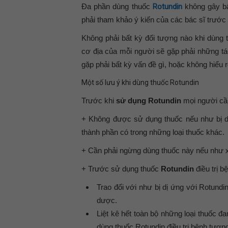
Đa phần dùng thuốc
Rotundin
không gây bấ
phải tham khảo ý kiến của các bác sĩ trước 
Không phải bất kỳ đối tượng nào khi dùng
cơ địa của mỗi người sẽ gặp phải những t
gặp phải bất kỳ vấn đề gì, hoặc không hiểu r
Một số lưu ý khi dùng thuốc Rotundin
Trước khi
sử dụng Rotundin
mọi người cần
+ Không được sử dụng thuốc nếu như bị dị
thành phần có trong những loại thuốc khác.
+ Cần phải ngừng dùng thuốc này nếu như xuấ
+ Trước sử dụng thuốc
Rotundin
điều trị b
Trao đổi với như bị dị ứng với Rotund
dược.
Liệt kê hết toàn bộ những loại thuốc đ
dùng thuốc Rotundin điều trị bệnh tươn