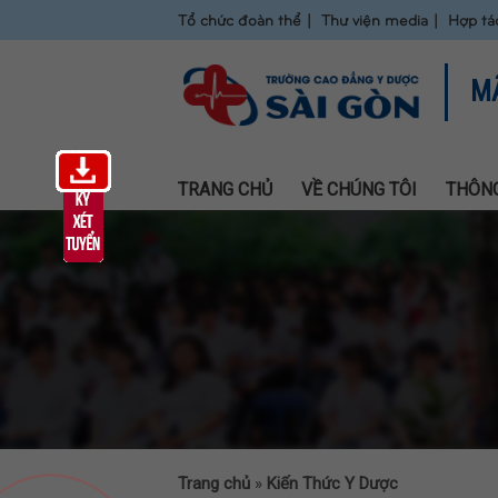
Tổ chức đoàn thể
Thư viện media
Hợp tá
M
TRANG CHỦ
VỀ CHÚNG TÔI
THÔNG
Trang chủ
»
Kiến Thức Y Dược