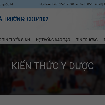
c quốc tế
Hotline:
| 
096.152.9898 - 093.851.9898
Ã TRƯỜNG: CDD4102
 TIN TUYỂN SINH
HỆ THỐNG ĐÀO TẠO
TIN TRƯỜNG
KIẾN THỨC Y DƯỢC