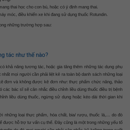
mang thai học cho con bú, hoặc có ý định mang thai.
áy móc, điều khiển xe khi đang sử dụng thuốc Rotundin.
rong những trường hợp sau:
g tác như thế nào?
có khả năng tương tác, hoặc gia tăng thêm những tác dụng phụ
 nhất mọi người cần phải liệt kê ra toàn bộ danh sách những loại
kê đơn và không được kê đơn như: thực phẩm chức năng, thảo
 các bác sĩ sẽ cân nhắc điều chỉnh liều dùng thuốc điều trị bệnh
ỉnh liều dùng thuốc, ngừng sử dụng hoặc kéo dài thời gian khi
i những loại thực phẩm, hóa chất, bia/ rượu, thuốc lá,… do đó
để được hỗ trợ tư vấn cụ thể. Đây cũng là một trong những yếu tố
tundin do đó mọi người cần phải cân nhắc kỹ lưỡng trong suốt