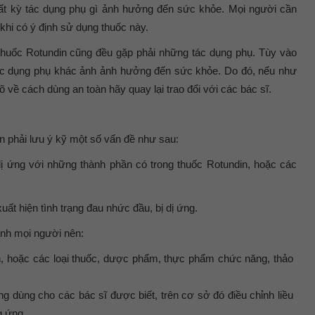
t kỳ tác dụng phụ gì ảnh hưởng đến sức khỏe. Mọi người cần
khi có ý định sử dụng thuốc này.
 thuốc Rotundin cũng đều gặp phải những tác dụng phụ. Tùy vào
ác dụng phụ khác ảnh ảnh hưởng đến sức khỏe. Do đó, nếu như
õ về cách dùng an toàn hãy quay lại trao đổi với các bác sĩ.
 phải lưu ý kỹ một số vấn đề như sau:
 ứng với những thành phần có trong thuốc Rotundin, hoặc các
t hiện tình trạng đau nhức đầu, bị dị ứng.
ệnh mọi người nên:
in, hoặc các loại thuốc, dược phẩm, thực phẩm chức năng, thảo
ang dùng cho các bác sĩ được biết, trên cơ sở đó điều chỉnh liều
g ứng.