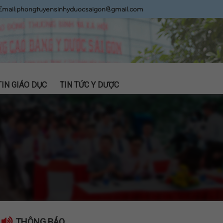
Email:
phongtuyensinhyduocsaigon@gmail.com
TIN GIÁO DỤC
TIN TỨC Y DƯỢC
THÔNG BÁO