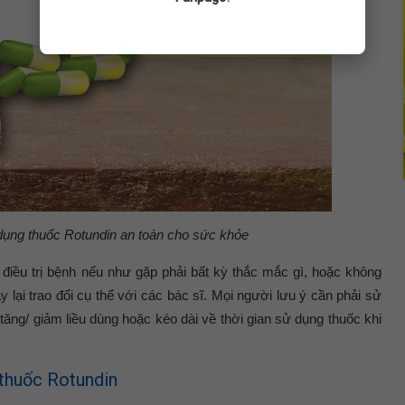
ụng thuốc Rotundin an toàn cho sức khỏe
điều trị bệnh nếu như gặp phải bất kỳ thắc mắc gì, hoặc không
 lại trao đổi cụ thể với các bác sĩ. Mọi người lưu ý cần phải sử
tăng/ giảm liều dùng hoặc kéo dài về thời gian sử dụng thuốc khi
thuốc Rotundin