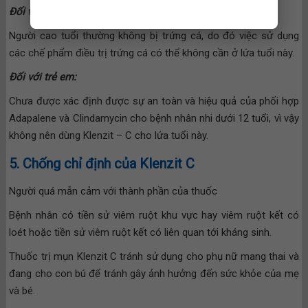
Đối với người cao tuổi:
Người cao tuổi thường không bị trứng cá, do đó việc sử dụng
các chế phẩm điều trị trứng cá có thể không cần ở lứa tuổi này.
Đối với trẻ em:
Chưa được xác định được sự an toàn và hiệu quả của phối hợp
Adapalene và Clindamycin cho bệnh nhân nhi dưới 12 tuổi, vì vậy
không nên dùng Klenzit – C cho lứa tuổi này.
5. Chống chỉ định của Klenzit C
Người quá mẫn cảm với thành phần của thuốc
Bệnh nhân có tiền sử viêm ruột khu vực hay viêm ruột kết có
loét hoặc tiền sử viêm ruột kết có liên quan tới kháng sinh.
Thuốc trị mụn Klenzit C tránh sử dụng cho phụ nữ mang thai và
đang cho con bú để tránh gây ảnh hưởng đến sức khỏe của mẹ
và bé.