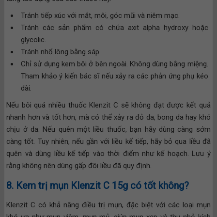
Tránh tiếp xúc với mắt, môi, góc mũi và niêm mạc.
Tránh các sản phẩm có chứa axit alpha hydroxy hoặc
glycolic.
Tránh nhổ lông bằng sáp.
Chỉ sử dụng kem bôi ở bên ngoài. Không dùng bằng miệng.
Tham khảo ý kiến bác sĩ nếu xảy ra các phản ứng phụ kéo
dài.
Nếu bôi quá nhiều thuốc Klenzit C sẽ không đạt được kết quả
nhanh hơn và tốt hơn, mà có thể xảy ra đỏ da, bong da hay khó
chịu ở da. Nếu quên một liều thuốc, bạn hãy dùng càng sớm
càng tốt. Tuy nhiên, nếu gần với liều kế tiếp, hãy bỏ qua liều đã
quên và dùng liều kế tiếp vào thời điểm như kế hoạch. Lưu ý
rằng không nên dùng gấp đôi liều đã quy định.
8. Kem trị mụn Klenzit C 15g có tốt không?
Klenzit C có khả năng điều trị mụn, đặc biệt với các loại mụn