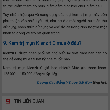
khó ưa như mụn viêm, mụn mủ, giúp mụn xẹp và thu nhỏ kích
thước, giảm thâm do mụn, giảm cảm giác khó chịu, giảm đau.
Tuy nhiên hiệu quả và công dụng của loại kem trị mụn này còn
phụ thuộc vào nhiều yếu tố, như cơ địa mỗi người, sự tuân thủ
sử dụng, cách thức sử dụng và chế độ ăn uống sinh hoạt là một
nhân tố đóng vai trò rất quan trọng.
9. Kem trị mụn Klenzit C mua ở đâu?
Klenzit C được phân phối rất phổ biến tại Việt Nam nên bạn có
thể dễ dàng mua tại bất kỳ nhà thuốc nào.
Kem trị mụn Klenzit C giá bao nhiêu? Mức giá tham khảo:
125.000 – 150.000 đồng/tuýp 15g
Trường Cao Đẳng Y Dược Sài Gòn
tổng hợp
TIN LIÊN QUAN