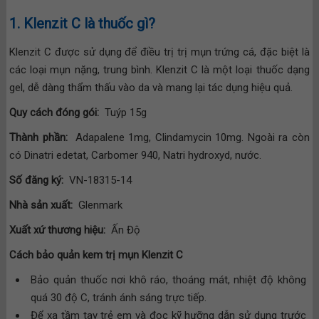
1. Klenzit C là thuốc gì?
Klenzit C được sử dụng để điều trị trị mụn trứng cá, đặc biệt là
các loại mụn nặng, trung bình. Klenzit C là một loại thuốc dạng
gel, dễ dàng thẩm thấu vào da và mang lại tác dụng hiệu quả.
Quy cách đóng gói:
Tuýp 15g
Thành phần:
Adapalene 1mg, Clindamycin 10mg. Ngoài ra còn
có Dinatri edetat, Carbomer 940, Natri hydroxyd, nước.
Số đăng ký:
VN-18315-14
Nhà sản xuất:
Glenmark
Xuất xứ thương hiệu:
Ấn Độ
Cách bảo quản kem trị mụn Klenzit C
Bảo quản thuốc nơi khô ráo, thoáng mát, nhiệt độ không
quá 30 độ C, tránh ánh sáng trực tiếp.
Để xa tầm tay trẻ em và đọc kỹ hưỡng dẫn sử dụng trước