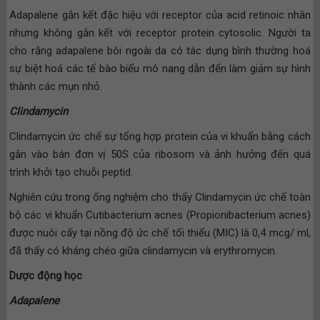
Adapalene gắn kết đặc hiệu với receptor của acid retinoic nhân
nhưng không gắn kết với receptor protein cytosolic. Người ta
cho rằng adapalene bôi ngoài da có tác dụng bình thường hoá
sự biệt hoá các tế bào biểu mô nang dẫn đến làm giảm sự hình
thành các mụn nhỏ.
Clindamycin
Clindamycin ức chế sự tổng hợp protein của vi khuẩn bằng cách
gắn vào bán đơn vị 50S của ribosom và ảnh hưởng đến quá
trình khởi tạo chuỗi peptid.
Nghiên cứu trong ống nghiệm cho thấy Clindamycin ức chế toàn
bộ các vi khuẩn Cutibacterium acnes (Propionibacterium acnes)
được nuôi cấy tại nồng độ ức chế tối thiểu (MIC) là 0,4 mcg/ ml,
đã thấy có kháng chéo giữa clindamycin và erythromycin.
Dược động học
Adapalene