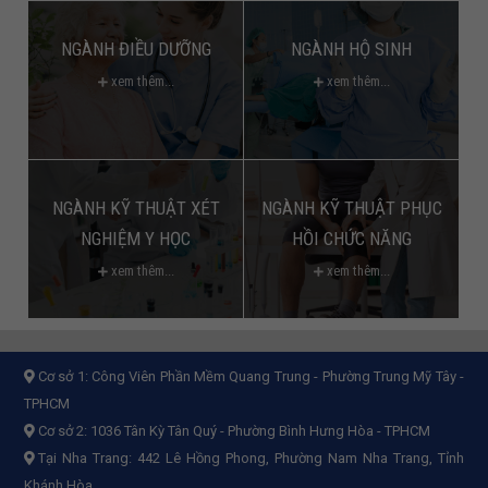
NGÀNH ĐIỀU DƯỠNG
NGÀNH HỘ SINH
xem thêm...
xem thêm...
NGÀNH KỸ THUẬT XÉT
NGÀNH KỸ THUẬT PHỤC
NGHIỆM Y HỌC
HỒI CHỨC NĂNG
xem thêm...
xem thêm...
Cơ sở 1:
Công Viên Phần Mềm Quang Trung - Phường Trung Mỹ Tây -
TPHCM
Cơ sở 2:
1036 Tân Kỳ Tân Quý - Phường Bình Hưng Hòa - TPHCM
Tại Nha Trang: 442 Lê Hồng Phong, Phường Nam Nha Trang, Tỉnh
Khánh Hòa