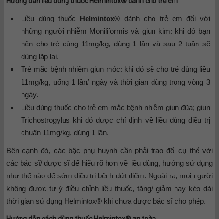
Hướng dẫn liều dùng thuốc Helmintox® dành cho trẻ em
Liều dùng thuốc
Helmintox
® dành cho trẻ em đối với
những người nhiễm Moniliformis và giun kim: khi đó bạn
nên cho trẻ dùng 11mg/kg, dùng 1 lần và sau 2 tuần sẽ
dùng lặp lại.
Trẻ mắc bệnh nhiễm giun móc: khi đó sẽ cho trẻ dùng liều
11mg/kg, uống 1 lần/ ngày và thời gian dùng trong vòng 3
ngày.
Liều dùng thuốc cho trẻ em mắc bệnh nhiễm giun đũa; giun
Trichostrogylus khi đó được chỉ định về liều dùng điều trị
chuẩn 11mg/kg, dùng 1 lần.
Bên cạnh đó, các bậc phụ huynh cần phải trao đổi cụ thể với
các bác sĩ/ dược sĩ để hiểu rõ hơn về liều dùng, hướng sử dụng
như thế nào để sớm điều trị bệnh dứt điểm. Ngoài ra, mọi người
không được tự ý điều chỉnh liều thuốc, tăng/ giảm hay kéo dài
thời gian sử dụng Helmintox® khi chưa được bác sĩ cho phép.
Hướng dẫn cách dùng thuốc Helmintox® an toàn