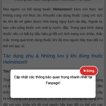
Mọi người có thể dùng thuốc
Helmintox
® kèm với thức ăn/
không cùng với thức ăn. Khuyến cáo dùng thuốc cùng với sức
ăn khi đó sẽ giảm được tình trạng nguy kịch dạ dày. Ngoài ra,
bạn cần uống thuốc với một ly nước đầy.
Trong quá trình dùng
thuốc nếu có bất kỳ dấu hiệu gì đối với tình trạng sức khỏe, thắc
mắc trong quá trình dùng thuốc khi đó mọi người hãy trao đổi cụ
thể với bác sĩ.
Tác dụng phụ & Những lưu ý khi dùng thuốc
Helmintox®
✖ Đóng
Tìm hiểu về tác dụng của thuốc Helmintox®
Cập nhật các thông báo quan trọng nhanh nhất tại
Thuốc Helmintox® cũng giống như những loại thuốc khác cũng
Fanpage!
có khả năng gây ra một số tác dụng phụ làm ảnh hưởng đến
tình trạng sức khỏe. Đa phần những tác dụng phụ hiếm khi xảy
ra và không cần phải điều trị. Tốt nhất khi có những tác dụng phụ
đối với sức khỏe khi đó mọi người hãy trao đổi cụ thể với các