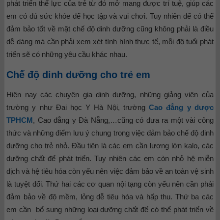
phát triển thể lực của trẻ từ đó mở mang được trí tuệ, giúp các
em có đủ sức khỏe để học tập và vui chơi. Tuy nhiên để có thể
đảm bảo tốt về mặt chế độ dinh dưỡng cũng không phải là điều
dễ dàng mà cần phải xem xét tình hình thực tế, mỗi độ tuổi phát
triển sẽ có những yêu cầu khác nhau.
Chế độ dinh dưỡng cho trẻ em
Hiện nay các chuyên gia dinh dưỡng, những giảng viên của
trường y như Đai học Y Hà Nội, trường
Cao đẳng y dược
TPHCM
, Cao đẳng y Đà Nẵng,…cũng có đưa ra một vài công
thức và những điểm lưu ý chung trong việc đảm bảo chế độ dinh
dưỡng cho trẻ nhỏ. Đầu tiên là các em cần lượng lớn kalo, các
dưỡng chất để phát triển. Tuy nhiên các em còn nhỏ hệ miễn
dịch và hệ tiêu hóa còn yếu nên việc đảm bảo về an toàn vệ sinh
là tuyệt đối. Thứ hai các cơ quan nội tạng còn yếu nên cần phải
đảm bảo về độ mềm, lỏng dễ tiêu hóa và hấp thu. Thứ ba các
em cần bổ sung những loại dưỡng chất để có thể phát triển về