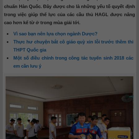
chuẩn Hàn Quốc. Đây được cho là những yếu tố quyết định
trong việc giúp thể lực của các cầu thủ HAGL được nâng
cao hơn kể từ ở trong mùa giải tới.
Vì sao bạn nên lựa chọn ngành Dược?
Thực hư chuyện bắt cô giáo quỳ xin lỗi trước thềm thi
THPT Quốc gia
Một số điều chỉnh trong công tác tuyển sinh 2018 các
em cần lưu ý