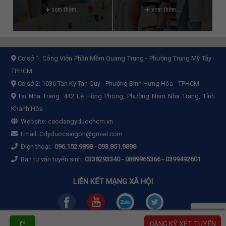
xem thêm...
xem thêm...
Cơ sở 1:
Công Viên Phần Mềm Quang Trung - Phường Trung Mỹ Tây -
TPHCM
Cơ sở 2:
1036 Tân Kỳ Tân Quý - Phường Bình Hưng Hòa - TPHCM
Tại Nha Trang: 442 Lê Hồng Phong, Phường Nam Nha Trang, Tỉnh
Khánh Hòa
Website:
caodangyduochcm.vn
Email:
Cdyduocsaigon@gmail.com
Điện thoại:
096.152.9898
-
093.851.9898
Ban tư vấn tuyển sinh:
0338293340 - 0889965366 - 0399492601
LIÊN KẾT MẠNG XÃ HỘI
ĐĂNG KÝ XÉT TUYỂN