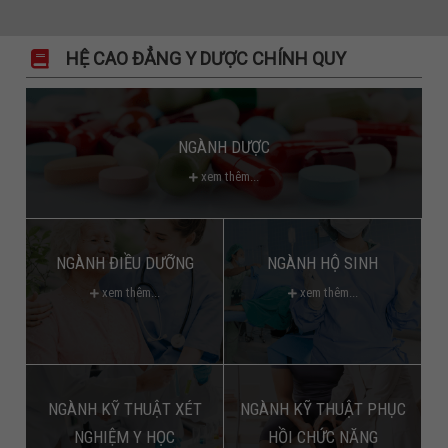
HỆ CAO ĐẲNG Y DƯỢC CHÍNH QUY
NGÀNH DƯỢC
xem thêm...
NGÀNH ĐIỀU DƯỠNG
NGÀNH HỘ SINH
xem thêm...
xem thêm...
NGÀNH KỸ THUẬT XÉT
NGÀNH KỸ THUẬT PHỤC
NGHIỆM Y HỌC
HỒI CHỨC NĂNG