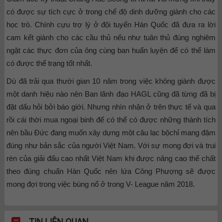
có được sự tích cực ở trong chế độ dinh dưỡng giành cho các
học trò. Chính cựu trợ lý ở đội tuyển Hàn Quốc đã đưa ra lời
cam kết giành cho các cầu thủ nếu như tuân thủ đúng nghiêm
ngặt các thực đơn của ông cùng ban huấn luyện để có thể làm
có được thể trạng tốt nhất.
Dù đã trải qua thười gian 10 năm trong việc không giành được
một danh hiệu nào nên Ban lãnh đạo HAGL cũng đã từng đã bị
đặt dấu hỏi bởi báo giới. Nhưng nhìn nhận ở trên thực tế và qua
rồi cái thời mua ngoại binh để có thể có được những thành tích
nên bầu Đức đang muốn xây dựng một câu lạc bộchỉ mang đậm
đúng như bản sắc của người Việt Nam. Với sự mong đợi và trui
rèn của giải đấu cao nhất Việt Nam khi được nâng cao thể chất
theo đúng chuẩn Hàn Quốc nên lứa Công Phượng sẽ được
mong đợi trong việc bùng nổ ở trong V- League năm 2018.
TIN LIÊN QUAN