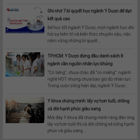
Ghi nhớ 7 bí quyết học ngành Y Dược để đạt
kết quả cao
Để học tốt ngành Y Dược, một ngành học đòi
hỏi sự kiên trì và kiến thức chuyên sâu, việc
nắm vững những bí quyết...
TP.HCM: Y Dược đứng đầu danh sách 8
ngành cần nguồn nhân lực khủng
“Có tiếng”, chưa chắc đã “có miếng”: ngành
nghề HOT nhưng chưa bao giờ đủ nhân lực
Trong cuộc sống hiện đại, ngành Y Dược...
Y khoa chứng minh: lấy vợ hơn tuổi, chồng
cả đời hạnh phúc giàu sang
Mới đây Y khoa đã chứng minh rằng đàn ông
lấy vợ hơn tuổi thì cả đời chồng sẽ sống hạnh
phúc và giàu sang....