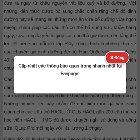
đưa ra ngay từ khâu nguyên vật liệu quý và bổ dưỡng. Với
những kiến thức được bổ sung chắc chắn rằng chế độ dinh
dưỡng này sẽ mang lại những món ăn vừa bổ dưỡng vừa ngon
miệng nhằm giúp các cầu thủ có thể bổ sung sức khỏe hàng
ngày, sữa cũng là yếu tố giúp các cầu thủ giữ được nền tảng thể
lực tốt hơn sau mỗi giờ tập. Đây cũng chính là những chia sẻ
của chuyên gia dinh dưỡng đến từ Hàn Quốc với kinh nghiệm
✖ Đóng
40 năm cho biết khi đến CLB HAGL với tư các cố vấn viên
Cập nhật các thông báo quan trọng nhanh nhất tại
chuyên gia dinh dưỡng.
Fanpage!
Các nhà tài trợ còn cung cấp nhân sâm tươi vào mỗi tháng cho
các cầu thủ. Đây được cho là nguyên liệu quý hiếm , ngoài nhân
sâm ra còn có các nguyên liệu khác như hoàng kỳ, thiên cung .
Những nguyên liệu này nhằm để chế biến món gà hầm sâm
giành cho các cầu thủ HAGL. Ở CLB HAGL gần 200 cầu thủ và
học viện HAGL – JMG đã được khuyến nghị sử dụng và uống
sữa IQLac Pro mỗi ngày với liệu lượng 1lit/ngày.
Giám đốc kỹ thuật Chung Hae Seong tỏ ra rất vui mừng khi thấy