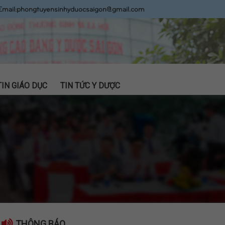
Email:
phongtuyensinhyduocsaigon@gmail.com
TIN GIÁO DỤC
TIN TỨC Y DƯỢC
THÔNG BÁO