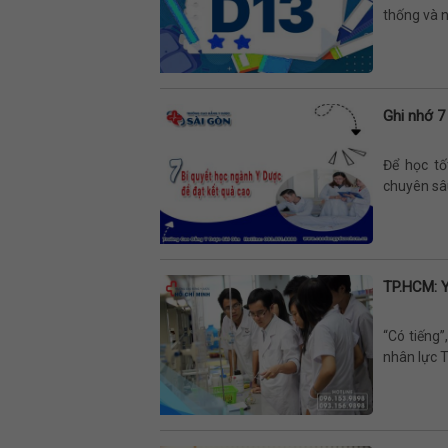
thống và n
Ghi nhớ 7
Để học tố
chuyên sâu
TP.HCM: 
“Có tiếng
nhân lực T