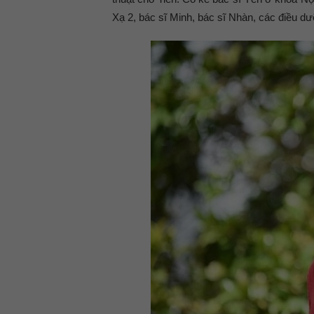
Xạ 2, bác sĩ Minh, bác sĩ Nhàn, các điều 