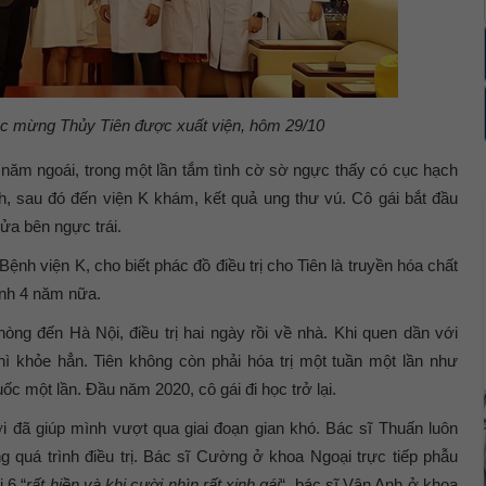
úc mừng Thủy Tiên được xuất viện, hôm 29/10
 năm ngoái, trong một lần tắm tình cờ sờ ngực thấy có cục hạch
nh, sau đó đến viện K khám, kết quả ung thư vú. Cô gái bắt đầu
nửa bên ngực trái.
ệnh viện K, cho biết phác đồ điều trị cho Tiên là truyền hóa chất
ệnh 4 năm nữa.
òng đến Hà Nội, điều trị hai ngày rồi về nhà. Khi quen dần với
hì khỏe hẳn. Tiên không còn phải hóa trị một tuần một lần như
ốc một lần. Đầu năm 2020, cô gái đi học trở lại.
i đã giúp mình vượt qua giai đoạn gian khó. Bác sĩ Thuấn luôn
 quá trình điều trị. Bác sĩ Cường ở khoa Ngoại trực tiếp phẫu
 6 “
rất hiền và khi cười nhìn rất xinh gái
“, bác sĩ Vân Anh ở khoa