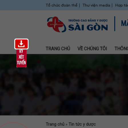
Tổ chức đoàn thể
Thư viện media
Hợp tá
M
TRANG CHỦ
VỀ CHÚNG TÔI
THÔNG
Trang chủ
»
Tin tức y dược