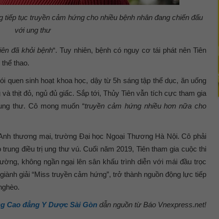
 tiếp tục truyền cảm hứng cho nhiều bệnh nhân đang chiến đấu
với ung thư
Tiên đã khỏi bệnh
“. Tuy nhiên, bệnh có nguy cơ tái phát nên Tiên
 thể thao.
hói quen sinh hoạt khoa học, dậy từ 5h sáng tập thể dục, ăn uống
à thịt đỏ, ngủ đủ giấc. Sắp tới, Thủy Tiên vẫn tích cực tham gia
 ung thư. Cô mong muốn “
truyền cảm hứng nhiều hơn nữa cho
g Anh thương mại, trường Đại học Ngoại Thương Hà Nội. Cô phải
 trung điều trị ung thư vú. Cuối năm 2019, Tiên tham gia cuộc thi
ờng, không ngần ngại lên sân khấu trình diễn với mái đầu trọc
 giành giải “Miss truyền cảm hứng”, trở thành nguồn động lực tiếp
nghèo.
g Cao đẳng Y Dược Sài Gòn
dẫn nguồn từ Báo Vnexpress.net!