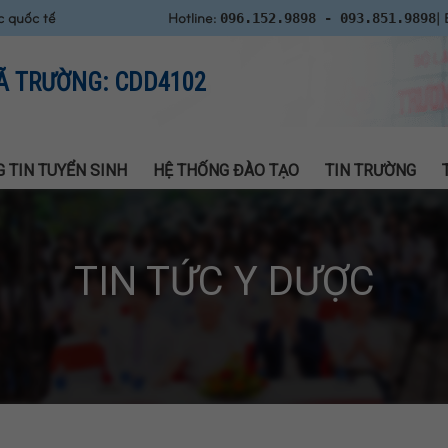
c quốc tế
Hotline:
| 
096.152.9898 - 093.851.9898
Ã TRƯỜNG: CDD4102
 TIN TUYỂN SINH
HỆ THỐNG ĐÀO TẠO
TIN TRƯỜNG
TIN TỨC Y DƯỢC