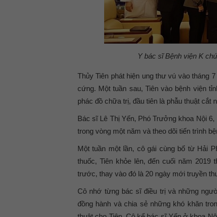
Y bác sĩ Bệnh viện K ch
Thủy Tiên phát hiện ung thư vú vào tháng 7
cứng. Một tuần sau, Tiên vào bệnh viện tỉ
phác đồ chữa trị, đầu tiên là phẫu thuật cắt 
Bác sĩ Lê Thị Yến, Phó Trưởng khoa Nội 6, B
trong vòng một năm và theo dõi tiến trình b
Một tuần một lần, cô gái cùng bố từ Hải Ph
thuốc, Tiên khỏe lên, đến cuối năm 2019 t
trước, thay vào đó là 20 ngày mới truyền thu
Cô nhớ từng bác sĩ điều trị và những ngườ
đồng hành và chia sẻ những khó khăn trong
thuật cho Tiên. Cô kể bác sĩ Yến ở khoa Nội