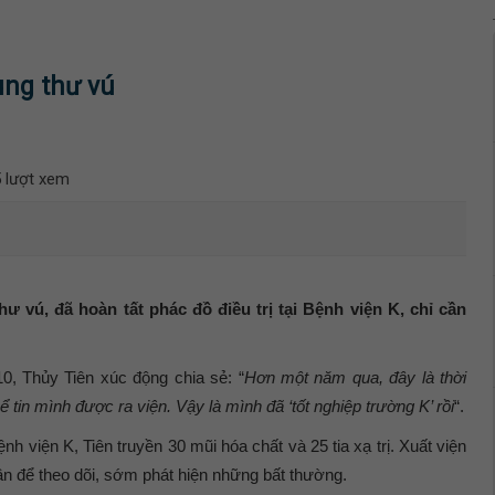
ung thư vú
 lượt xem
ư vú, đã hoàn tất phác đồ điều trị tại Bệnh viện K, chỉ cần
10, Thủy Tiên xúc động chia sẻ: “
Hơn một năm qua, đây là thời
in mình được ra viện. Vậy là mình đã ‘tốt nghiệp trường K’ rồi
“.
nh viện K, Tiên truyền 30 mũi hóa chất và 25 tia xạ trị. Xuất viện
ần để theo dõi, sớm phát hiện những bất thường.