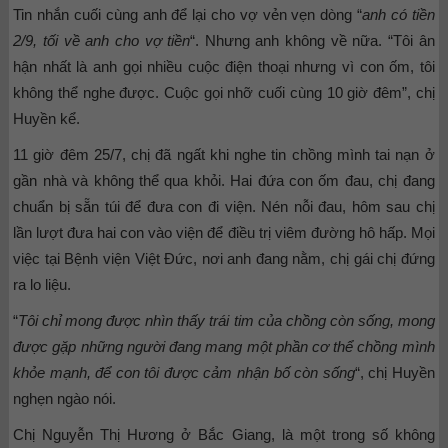
Tin nhắn cuối cùng anh để lại cho vợ vẻn vẹn dòng “
anh có tiền
2/9, tối về anh cho vợ tiền
“. Nhưng anh không về nữa. “Tôi ân
hận nhất là anh gọi nhiều cuộc điện thoại nhưng vì con ốm, tôi
không thể nghe được. Cuộc gọi nhỡ cuối cùng 10 giờ đêm”, chị
Huyền kể.
11 giờ đêm 25/7, chị đã ngất khi nghe tin chồng mình tai nạn ở
gần nhà và không thể qua khỏi. Hai đứa con ốm đau, chị đang
chuẩn bị sẵn túi để đưa con đi viện. Nén nỗi đau, hôm sau chị
lần lượt đưa hai con vào viện để điều trị viêm đường hô hấp. Mọi
việc tại Bệnh viện Việt Đức, nơi anh đang nằm, chị gái chị đứng
ra lo liệu.
“
Tôi chỉ mong được nhìn thấy trái tim của chồng còn sống, mong
được gặp những người đang mang một phần cơ thể chồng mình
khỏe mạnh, để con tôi được cảm nhận bố còn sống
“, chị Huyền
nghẹn ngào nói.
Chị Nguyễn Thị Hương ở Bắc Giang, là một trong số không