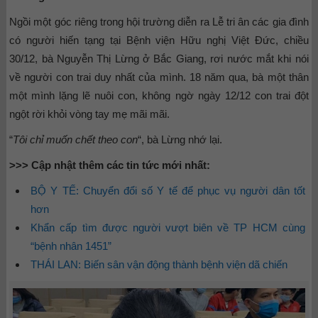
Ngồi một góc riêng trong hội trường diễn ra Lễ tri ân các gia đình
có người hiến tạng tại Bệnh viện Hữu nghị Việt Đức, chiều
30/12, bà Nguyễn Thị Lừng ở Bắc Giang, rơi nước mắt khi nói
về người con trai duy nhất của mình. 18 năm qua, bà một thân
một mình lặng lẽ nuôi con, không ngờ ngày 12/12 con trai đột
ngột rời khỏi vòng tay mẹ mãi mãi.
“
Tôi chỉ muốn chết theo con
“, bà Lừng nhớ lại.
>>> Cập nhật thêm các tin tức mới nhất:
BỘ Y TẾ: Chuyển đổi số Y tế để phục vụ người dân tốt
hơn
Khẩn cấp tìm được người vượt biên về TP HCM cùng
“bệnh nhân 1451”
THÁI LAN: Biến sân vận động thành bệnh viện dã chiến