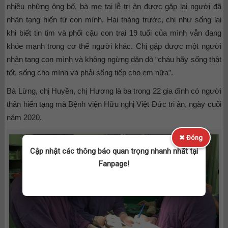
nhiều những ông bố, bà mẹ tại lễ tri ân được gặp lại người đã
nhận tạng hiến từ con mình. Hai tháng trước, chị như sống lại
khi biết tin tim và phổi cậu con trai 19 tuổi của mình vẫn đang
khỏe mạnh trong cơ thể người khác. Chị gặp được một người
nhận tạng con mình và không ngừng dặn dò “cháu hãy sống thật
tốt, sống cho mình và phải sống tiếp cho em nữa”.
Bà Lừng, chị Huyền, chị Hương là ba trong 22 gia đình có người
thân hiến tạng mà Bệnh viện Hữu nghị Việt Đức tri ân, ngày cuối
năm 2020.
✖ Đóng
Cập nhật các thông báo quan trọng nhanh nhất tại
Fanpage!