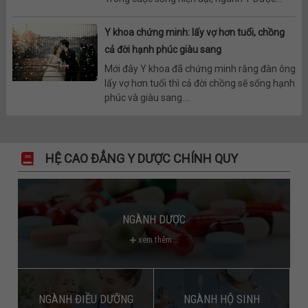
Y khoa chứng minh: lấy vợ hơn tuổi, chồng
cả đời hạnh phúc giàu sang
Mới đây Y khoa đã chứng minh rằng đàn ông
lấy vợ hơn tuổi thì cả đời chồng sẽ sống hạnh
phúc và giàu sang....
HỆ CAO ĐẲNG Y DƯỢC CHÍNH QUY
NGÀNH DƯỢC
xem thêm...
NGÀNH ĐIỀU DƯỠNG
NGÀNH HỘ SINH