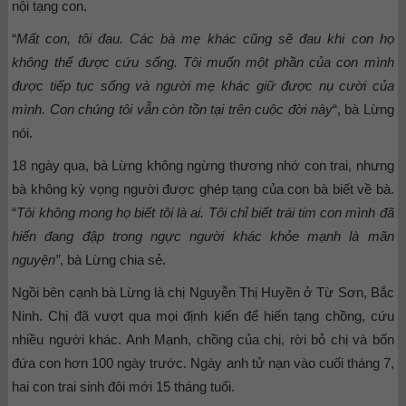
nội tạng con.
“
Mất con, tôi đau. Các bà mẹ khác cũng sẽ đau khi con họ
không thể được cứu sống. Tôi muốn một phần của con mình
được tiếp tục sống và người mẹ khác giữ được nụ cười của
mình. Con chúng tôi vẫn còn tồn tại trên cuộc đời này
“, bà Lừng
nói.
18 ngày qua, bà Lừng không ngừng thương nhớ con trai, nhưng
bà không kỳ vọng người được ghép tạng của con bà biết về bà.
“
Tôi không mong họ biết tôi là ai. Tôi chỉ biết trái tim con mình đã
hiến đang đập trong ngực người khác khỏe mạnh là mãn
nguyện”
, bà Lừng chia sẻ.
Ngồi bên cạnh bà Lừng là chị Nguyễn Thị Huyền ở Từ Sơn, Bắc
Ninh. Chị đã vượt qua mọi định kiến để hiến tạng chồng, cứu
nhiều người khác. Anh Mạnh, chồng của chị, rời bỏ chị và bốn
đứa con hơn 100 ngày trước. Ngày anh tử nạn vào cuối tháng 7,
hai con trai sinh đôi mới 15 tháng tuổi.