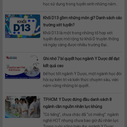
học sử dụng trong tuyển sinh những năm...
Khối D13 gồm những môn gì? Danh sách các
trường xét tuyển?
Khối D13 là một trong những tổ hợp xét
tuyển được mở rộng từ khối D truyền thống
và ngày càng được nhiều trường Đại...
Ghi nhớ 7 bí quyết học ngành Y Dược để đạt
kết quả cao
Để học tốt ngành Y Dược, một ngành học đòi
hỏi sự kiên trì và kiến thức chuyên sâu, việc
nắm vững những bí quyết...
TP.HCM: Y Dược đứng đầu danh sách 8
ngành cần nguồn nhân lực khủng
“Có tiếng”, chưa chắc đã “có miếng”: ngành
nghề HOT nhưng chưa bao giờ đủ nhân lực
Trong cuộc sống hiện đại, ngành Y Dược...