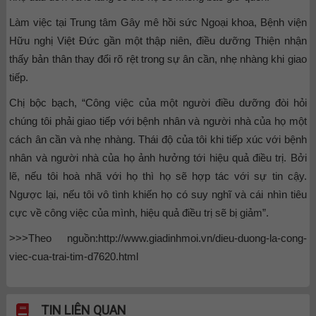
Làm việc tại Trung tâm Gây mê hồi sức Ngoại khoa, Bệnh viện
Hữu nghị Việt Đức gần một thập niên, điều dưỡng Thiện nhận
thấy bản thân thay đổi rõ rệt trong sự ân cần, nhẹ nhàng khi giao
tiếp.
Chị bộc bạch, “Công việc của một người điều dưỡng đòi hỏi
chúng tôi phải giao tiếp với bệnh nhân và người nhà của họ một
cách ân cần và nhẹ nhàng. Thái độ của tôi khi tiếp xúc với bệnh
nhân và người nhà của họ ảnh hưởng tới hiệu quả điều trị. Bởi
lẽ, nếu tôi hoà nhã với họ thì họ sẽ hợp tác với sự tin cậy.
Ngược lại, nếu tôi vô tình khiến họ có suy nghĩ và cái nhìn tiêu
cực về công việc của mình, hiệu quả điều trị sẽ bị giảm”.
>>>Theo nguồn:http://www.giadinhmoi.vn/dieu-duong-la-cong-
viec-cua-trai-tim-d7620.html
TIN LIÊN QUAN