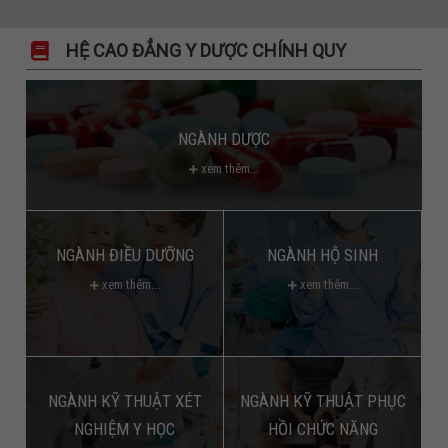
HỆ CAO ĐẲNG Y DƯỢC CHÍNH QUY
NGÀNH DƯỢC
xem thêm...
NGÀNH ĐIỀU DƯỠNG
NGÀNH HỘ SINH
xem thêm...
xem thêm...
NGÀNH KỸ THUẬT XÉT
NGÀNH KỸ THUẬT PHỤC
NGHIỆM Y HỌC
HỒI CHỨC NĂNG