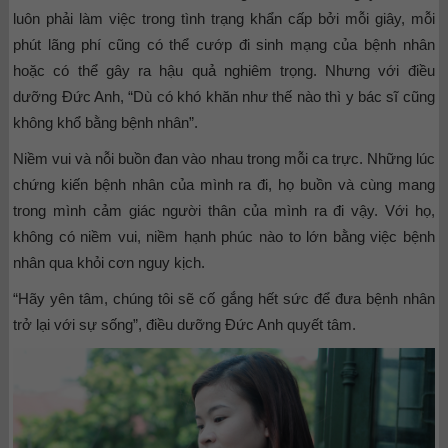
luôn phải làm việc trong tình trạng khẩn cấp bởi mỗi giây, mỗi
phút lãng phí cũng có thể cướp đi sinh mạng của bệnh nhân
hoặc có thể gây ra hậu quả nghiêm trọng. Nhưng với điều
dưỡng Đức Anh, “Dù có khó khăn như thế nào thì y bác sĩ cũng
không khổ bằng bệnh nhân”.
Niềm vui và nỗi buồn đan vào nhau trong mỗi ca trực. Những lúc
chứng kiến bệnh nhân của mình ra đi, họ buồn và cùng mang
trong mình cảm giác người thân của mình ra đi vậy. Với họ,
không có niềm vui, niềm hạnh phúc nào to lớn bằng việc bệnh
nhân qua khỏi cơn nguy kịch.
“Hãy yên tâm, chúng tôi sẽ cố gắng hết sức để đưa bệnh nhân
trở lại với sự sống”, điều dưỡng Đức Anh quyết tâm.