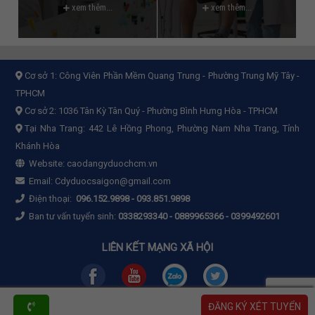
xem thêm...
xem thêm...
Cơ sở 1:
Công Viên Phần Mềm Quang Trung - Phường Trung Mỹ Tây -
TPHCM
Cơ sở 2:
1036 Tân Kỳ Tân Quý - Phường Bình Hưng Hòa - TPHCM
Tại Nha Trang: 442 Lê Hồng Phong, Phường Nam Nha Trang, Tỉnh
Khánh Hòa
Website:
caodangyduochcm.vn
Email:
Cdyduocsaigon@gmail.com
Điện thoại:
096.152.9898
-
093.851.9898
Ban tư vấn tuyển sinh:
0338293340 - 0889965366 - 0399492601
LIÊN KẾT MẠNG XÃ HỘI
ĐĂNG KÝ XÉT TUYỂN