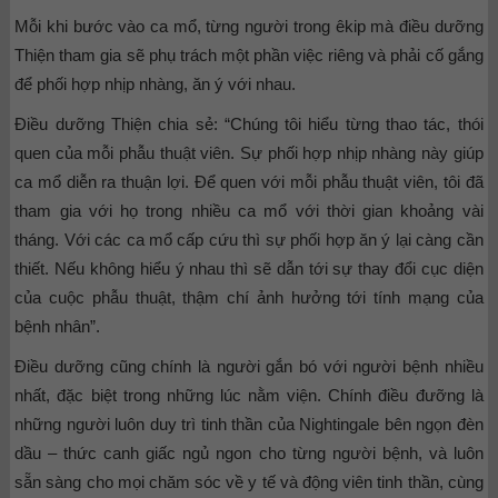
Mỗi khi bước vào ca mổ, từng người trong êkip mà điều dưỡng
Thiện tham gia sẽ phụ trách một phần việc riêng và phải cố gắng
để phối hợp nhịp nhàng, ăn ý với nhau.
Điều dưỡng Thiện chia sẻ: “Chúng tôi hiểu từng thao tác, thói
quen của mỗi phẫu thuật viên. Sự phối hợp nhịp nhàng này giúp
ca mổ diễn ra thuận lợi. Để quen với mỗi phẫu thuật viên, tôi đã
tham gia với họ trong nhiều ca mổ với thời gian khoảng vài
tháng. Với các ca mổ cấp cứu thì sự phối hợp ăn ý lại càng cần
thiết. Nếu không hiểu ý nhau thì sẽ dẫn tới sự thay đổi cục diện
của cuộc phẫu thuật, thậm chí ảnh hưởng tới tính mạng của
bệnh nhân”.
Điều dưỡng cũng chính là người gắn bó với người bệnh nhiều
nhất, đặc biệt trong những lúc nằm viện. Chính điều đưỡng là
những người luôn duy trì tinh thần của Nightingale bên ngọn đèn
dầu – thức canh giấc ngủ ngon cho từng người bệnh, và luôn
sẵn sàng cho mọi chăm sóc về y tế và động viên tinh thần, cùng