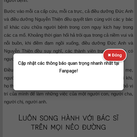
người bệnh.
Bước vào mỗi ca cấp cứu, mỗi ca trực, cả điều dưỡng Đức Anh
và điều dưỡng Nguyễn Thiện đều quyết tâm cùng với các y bác
sĩ khác cứu chữa người bệnh trong cơn nguy kịch hay trong
các ca mổ. Khoảng thời gian hối hả trôi qua trong cả niềm vui và
nỗi buồn, khi điềm đạm ngồi xuống, điều dưỡng Đức Anh và
Nguyễn Thiện đều suy nghĩ, các thành viên trong gia đình có
✖ Đóng
người làm nghề y đều thiệt thòi.
Cập nhật các thông báo quan trọng nhanh nhất tại
Điều dưỡng chăm sóc bệnh nhân của mình nhưng khi bố mẹ,
Fanpage!
người thân của họ ốm đau, họ không chăm sóc được. Đôi khi,
họ thấy bất lực vì công việc bận rộn không cho phép họ rời bỏ vị
trí của mình để làm những việc của một người con, người cha,
người chị, người anh.