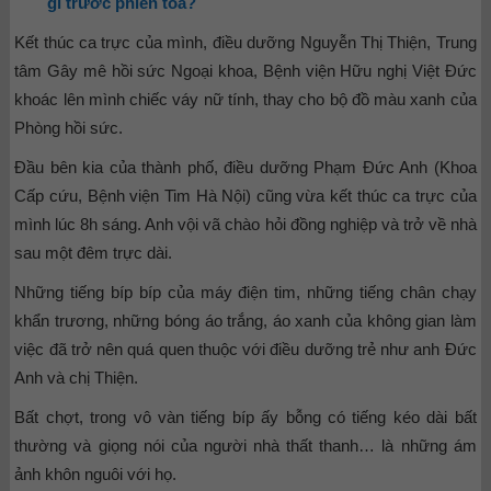
gì trước phiên tòa?
Kết thúc ca trực của mình, điều dưỡng Nguyễn Thị Thiện, Trung
tâm Gây mê hồi sức Ngoại khoa, Bệnh viện Hữu nghị Việt Đức
khoác lên mình chiếc váy nữ tính, thay cho bộ đồ màu xanh của
Phòng hồi sức.
Đầu bên kia của thành phố, điều dưỡng Phạm Đức Anh (Khoa
Cấp cứu, Bệnh viện Tim Hà Nội) cũng vừa kết thúc ca trực của
mình lúc 8h sáng. Anh vội vã chào hỏi đồng nghiệp và trở về nhà
sau một đêm trực dài.
Những tiếng bíp bíp của máy điện tim, những tiếng chân chạy
khẩn trương, những bóng áo trắng, áo xanh của không gian làm
việc đã trở nên quá quen thuộc với điều dưỡng trẻ như anh Đức
Anh và chị Thiện.
Bất chợt, trong vô vàn tiếng bíp ấy bỗng có tiếng kéo dài bất
thường và giọng nói của người nhà thất thanh… là những ám
ảnh khôn nguôi với họ.