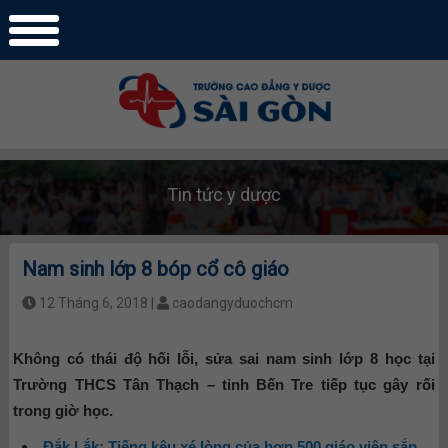
Tin tức y dược
Nam sinh lớp 8 bóp cổ cô giáo
12 Tháng 6, 2018 |
caodangyduochcm
Không có thái độ hối lỗi, sửa sai nam sinh lớp 8 học tại
Trường THCS Tân Thạch – tỉnh Bến Tre tiếp tục gây rối
trong giờ học.
Đắk Lắk: Tiếng kêu xé lòng của hơn 500 giáo viên sắp