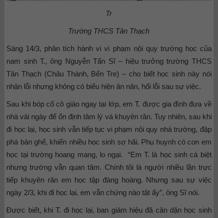
Tr
Trường THCS Tân Thạch
Sáng 14/3, phân tích hành vi vi phạm nội quy trường học của
nam sinh T., ông Nguyễn Tấn Sĩ – hiệu trưởng trường THCS
Tân Thạch (Châu Thành, Bến Tre) – cho biết học sinh này nói
nhận lỗi nhưng không có biểu hiện ăn năn, hối lỗi sau sự việc.
Sau khi bóp cổ cô giáo ngay tại lớp, em T. được gia đình đưa về
nhà vài ngày để ổn định tâm lý và khuyên răn. Tuy nhiên, sau khi
đi học lại, học sinh vẫn tiếp tục vi phạm nội quy nhà trường, đập
phá bàn ghế, khiến nhiều học sinh sợ hãi. Phụ huynh có con em
học tại trường hoang mang, lo ngại. “Em T. là học sinh cá biệt
nhưng trường vẫn quan tâm. Chính tôi là người nhiều lần trực
tiếp khuyên răn em học tập đàng hoàng. Nhưng sau sự việc
ngày 2/3, khi đi học lại, em vẫn chứng nào tật ấy”, ông Sĩ nói.
Được biết, khi T. đi học lại, ban giám hiệu đã căn dặn học sinh