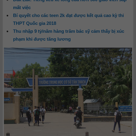
mất việc
Bí quyết cho các teen 2k đạt được kết quả cao kỳ thi
THPT Quốc gia 2018
Thu nhập 9 tỷ/năm hàng trăm bác sỹ cảm thấy bị xúc
phạm khi được tăng lương