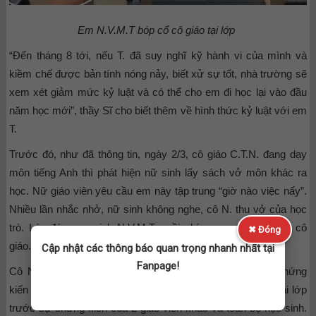
Em N.V.M.T bóp cổ cô giáo tại lớp
“Đến tháng 8 tới, nếu T. đã suy nghĩ kỹ hành vi của mình và
kiềm chế được bản tính nóng nảy, biết xử sự tốt, nhà trường sẽ
xem xét giảm mức kỷ luật và có thể cho em đi học lại vào đầu
năm học mới”, thầy Sĩ cho biết thêm về hình thức kỷ luật với em
T.
Trước đó, như đã thông tin, ngày 2/3, cô giáo C.T.N. đang dạy
môn tiếng Anh thì phát hiện nữ sinh lấy sách vở môn khác ra
học. Nữ giáo viên yêu cầu em này tập trung “giờ nào việc nấy”.
Nhiều lần nhắc nhở, nữ sinh không nghe, cô N. thu vở của học
trò. Lúc đó, nam sinh N.V.M.T. ngồi phía sau văng tục với cô
✖ Đóng
giáo.
Cập nhật các thông báo quan trọng nhanh nhất tại
Fanpage!
Cô N. mời 2 giáo viên khác dạy ở lớp bên cạnh sang chứng
kiến vụ việc và răn đe. T. vẫn chửi, bóp cổ cô giáo ngay tại lớp
trước sự chứng kiến của 2 giáo viên khác và toàn bộ học sinh.