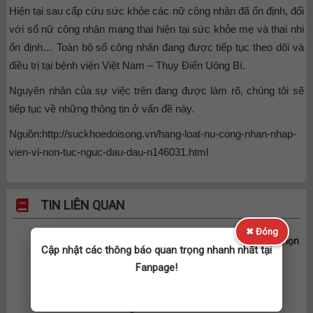
Hiện tại sau cấp cứu sức khỏe các nữ công nhân đã ổn định, đối
với số nữ công nhân mang thai hiện tại sức khỏe mẹ và thai nhi
ổn định… Toàn bộ số công nhân đang được tiếp tục theo dõi và
điều trị tại bệnh viện Việt Nam – Thụy Điển Uông Bí.
Nguyên nhân của sự việc trên đang được làm rõ, chúng tôi sẽ
tiếp tục về những thông tin ở vấn đề này.
Nguồn:http://suckhoedoisong.vn/hang-loat-nu-cong-nhan-nhap-
vien-vi-non-tuc-nguc-dau-dau-n146031.html
TIN LIÊN QUAN
✖ Đóng
Khối D23 gồm những môn gì? Lưu ý khi chọn
Cập nhật các thông báo quan trọng nhanh nhất tại
trường?
Fanpage!
Khối D23 là tổ hợp xét tuyển kết hợp giữa
Toán, Hóa học và tiếng Nhật, phù hợp với
những thí sinh vừa có tư...