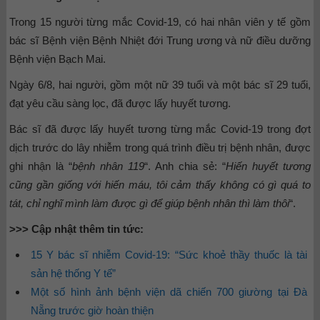
Trong 15 người từng mắc Covid-19, có hai nhân viên y tế gồm
bác sĩ Bệnh viện Bệnh Nhiệt đới Trung ương và nữ điều dưỡng
Bệnh viện Bạch Mai.
Ngày 6/8, hai người, gồm một nữ 39 tuổi và một bác sĩ 29 tuổi,
đạt yêu cầu sàng lọc, đã được lấy huyết tương.
Bác sĩ đã được lấy huyết tương từng mắc Covid-19 trong đợt
dịch trước do lây nhiễm trong quá trình điều trị bệnh nhân, được
ghi nhận là “
bệnh nhân 119
“. Anh chia sẻ: “
Hiến huyết tương
cũng gần giống với hiến máu, tôi cảm thấy không có gì quá to
tát, chỉ nghĩ mình làm được gì để giúp bệnh nhân thì làm thôi
“.
>>> Cập nhật thêm tin tức:
15 Y bác sĩ nhiễm Covid-19: “Sức khoẻ thầy thuốc là tài
sản hệ thống Y tế”
Một số hình ảnh bệnh viện dã chiến 700 giường tại Đà
Nẵng trước giờ hoàn thiện