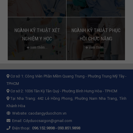
NGÀNH KỸ THUẬT XÉT
NGÀNH KỸ THUẬT PHỤC
NGHIỆM Y HỌC
HỒI CHỨC NĂNG
xem thêm...
xem thêm...
Cơ sở 1:
Công Viên Phần Mềm Quang Trung - Phường Trung Mỹ Tây -
TPHCM
Cơ sở 2:
1036 Tân Kỳ Tân Quý - Phường Bình Hưng Hòa - TPHCM
Tại Nha Trang: 442 Lê Hồng Phong, Phường Nam Nha Trang, Tỉnh
Khánh Hòa
Website:
caodangyduochcm.vn
Email:
Cdyduocsaigon@gmail.com
Điện thoại:
096.152.9898
-
093.851.9898