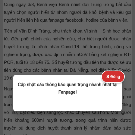
Cùng ngày 3/8, Bệnh viện Bệnh nhiệt đới Trung ương bắt đầu
tuyển chọn người hiến từ nhóm người đã khỏi bệnh và kêu gọi
người hiến liên hệ qua fanpage facebook, hotline của bệnh viện.
Tiến sĩ Văn Đình Tráng, phụ trách khoa Vi sinh – Sinh học phân
tử, điều phối chính của nghiên cứu, cho biết người được nhận
huyết tương là bệnh nhân Covid-19 thể trung bình, nặng và
nghiêm trọng, được xác định nhiễm nCoV bằng xét nghiệm RT-
PCR, tuổi từ 18 đến 75. Số huyết tương đầu tiên thu được sẽ ưu
tiên dùng cho các bệnh nhân tại Đà Nẵng, nơi diễn biến Covid-
✖ Đóng
19 đang rất căng thẳng.
Cập nhật các thông báo quan trọng nhanh nhất tại
Người muốn hiến huyết tương phải từng mắc Covid-19, sau
Fanpage!
xuất viện 14 ngày, mới có kháng thể trong máu. Người hiến phải
trong độ tuổi từ 18 đến 65, nặng trên 50kg với nam và trên 45kg
với nữ, đạt điều kiện sàng lọc khác chuyên sâu hơn. Mỗi người
hiến khoảng 600ml huyết tương, trong quá trình hiến được
truyền bù dung dịch huyết thanh sinh lý nhằm đảm bảo sức