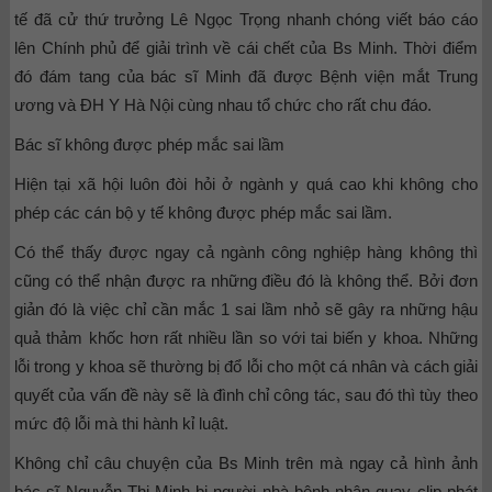
tế đã cử thứ trưởng Lê Ngọc Trọng nhanh chóng viết báo cáo
lên Chính phủ để giải trình về cái chết của Bs Minh. Thời điểm
đó đám tang của bác sĩ Minh đã được Bệnh viện mắt Trung
ương và ĐH Y Hà Nội cùng nhau tổ chức cho rất chu đáo.
Bác sĩ không được phép mắc sai lầm
Hiện tại xã hội luôn đòi hỏi ở ngành y quá cao khi không cho
phép các cán bộ y tế không được phép mắc sai lầm.
Có thể thấy được ngay cả ngành công nghiệp hàng không thì
cũng có thể nhận được ra những điều đó là không thể. Bởi đơn
giản đó là việc chỉ cần mắc 1 sai lầm nhỏ sẽ gây ra những hậu
quả thảm khốc hơn rất nhiều lần so với tai biến y khoa. Những
lỗi trong y khoa sẽ thường bị đổ lỗi cho một cá nhân và cách giải
quyết của vấn đề này sẽ là đình chỉ công tác, sau đó thì tùy theo
mức độ lỗi mà thi hành kỉ luật.
Không chỉ câu chuyện của Bs Minh trên mà ngay cả hình ảnh
bác sĩ Nguyễn Thị Minh bị người nhà bệnh nhân quay clip phát