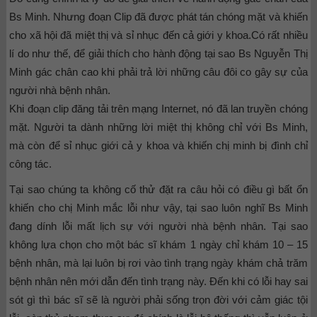
Bs Minh. Nhưng đoạn Clip đã được phát tán chóng mặt và khiến
cho xã hội đã miệt thị và sỉ nhục đến cả giới y khoa.Có rất nhiều
lí do như thế, để giải thích cho hành động tại sao Bs Nguyễn Thị
Minh gác chân cao khi phải trả lời những câu đôi co gây sự của
người nhà bệnh nhân.
Khi đoạn clip đăng tải trên mạng Internet, nó đã lan truyền chóng
mặt. Người ta dành những lời miệt thị không chỉ với Bs Minh,
mà còn để sỉ nhục giới cả y khoa và khiến chị minh bị đình chỉ
công tác.
Tại sao chúng ta không cố thử đặt ra câu hỏi có điều gì bất ổn
khiến cho chị Minh mắc lỗi như vậy, tại sao luôn nghĩ Bs Minh
đang dính lỗi mất lịch sự với người nhà bệnh nhân. Tại sao
không lựa chọn cho một bác sĩ khám 1 ngày chỉ khám 10 – 15
bệnh nhân, mà lại luôn bị rơi vào tình trạng ngày khám chả trăm
bệnh nhân nên mới dẫn đến tình trạng này. Đến khi có lỗi hay sai
sót gì thì bác sĩ sẽ là người phải sống trọn đời với cảm giác tội