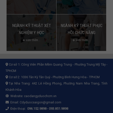
NGÀNH KỸ THUẬT XÉT
NGÀNH KỸ THUẬT PHỤC
NGHIỆM Y HỌC
HỒI CHỨC NĂNG
xem thêm...
xem thêm...
Cơ sở 1:
Công Viên Phần Mềm Quang Trung - Phường Trung Mỹ Tây -
TPHCM
Cơ sở 2:
1036 Tân Kỳ Tân Quý - Phường Bình Hưng Hòa - TPHCM
Tại Nha Trang: 442 Lê Hồng Phong, Phường Nam Nha Trang, Tỉnh
Khánh Hòa
Website:
caodangyduochcm.vn
Email:
Cdyduocsaigon@gmail.com
Điện thoại:
096.152.9898
-
093.851.9898