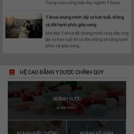
Trong cuộc sống hiện đại, ngành Y Dược...
Y khoa chứng minh: lấy vợ hơn tuổi, chồng
cả đời hạnh phúc giàu sang
Mới đây Y khoa đã chứng minh rằng đàn ông
lấy vợ hơn tuổi thì cả đời chồng sẽ sống hạnh
phúc và giàu sang....
HỆ CAO ĐẲNG Y DƯỢC CHÍNH QUY
NGÀNH DƯỢC
xem thêm...
NGÀNH ĐIỀU DƯỠNG
NGÀNH HỘ SINH