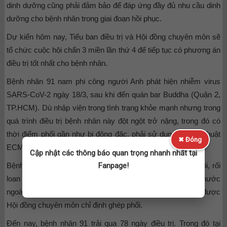
dinh dưỡng cũng phải đảm bảo để đáp ứng đầy đủ nhu cầu dinh
dưỡng cho bệnh nhân trong giai đoạn hồi phục.
Dự kiến hôm nay, Tiểu ban điều trị và Hội đồng chuyên môn sẽ
tổ chức cuộc hội chẩn 3 miền lần thứ 4 để tiếp tục có phương án
điều trị tốt nhất cho bệnh nhân.
Bệnh nhân 91 nam phi công người Anh phát hiện nhiễm virus
SARS-CoV-2 ngày 18/3, sau khi đến quán bar Buddha (Quận 2,
TP.HCM). Dù nhập viện trong tình trạng khỏe mạnh nhưng trong
quá trình điều trị bệnh nhân này đột ngột trở nặng, trong đó có
thời điểm phổi gần như bị đông đặc, phải sử dụng đến kỹ thuật
✖ Đóng
ECMO.
Cập nhật các thông báo quan trọng nhanh nhất tại
Bệnh nhân có yếu tố béo phì, bị phản ứng miễn dịch dữ dội, rối
Fanpage!
loạn đông máu nặng, các bác sĩ phải đặt mua thuốc từ nước
ngoài về điều trị cho bệnh nhân này. Bệnh nhân cũng đã được
Hội đồng chuyên môn chỉ định ghép phổi.
Đến nay, bệnh nhân 91 trải qua 78 ngày điều trị. Trong đó tại