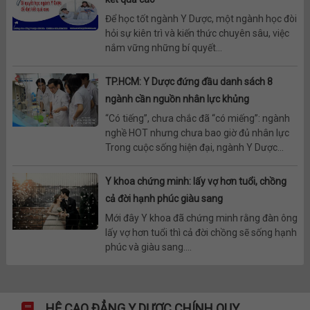
Để học tốt ngành Y Dược, một ngành học đòi
hỏi sự kiên trì và kiến thức chuyên sâu, việc
nắm vững những bí quyết...
TP.HCM: Y Dược đứng đầu danh sách 8
ngành cần nguồn nhân lực khủng
“Có tiếng”, chưa chắc đã “có miếng”: ngành
nghề HOT nhưng chưa bao giờ đủ nhân lực
Trong cuộc sống hiện đại, ngành Y Dược...
Y khoa chứng minh: lấy vợ hơn tuổi, chồng
cả đời hạnh phúc giàu sang
Mới đây Y khoa đã chứng minh rằng đàn ông
lấy vợ hơn tuổi thì cả đời chồng sẽ sống hạnh
phúc và giàu sang....
HỆ CAO ĐẲNG Y DƯỢC CHÍNH QUY