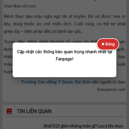
chơi đùa với con.
Bệnh thực bào máu nghi ngờ do di truyền. Bé sẽ được hóa trị
liệu, dùng thuốc ức chế miễn dịch. Cuối cùng, có thể bé phải
ghép tủy – biện pháp điều trị bệnh tận gốc.
Trước đây, bệnh nhân thường tử vong do không chẩn đoán
✖ Đóng
được, hoặc thường bị chẩn đoán nhầm với nhiễm trùng huyết,
Cập nhật các thông báo quan trọng nhanh nhất tại
khiến việc điều trị không hiệu quả. Khi mắc hội chứng thực bào
Fanpage!
máu, người bệnh thường bị sốt, nôn, vàng mắt, vàng da, xuất
huyết da dữ dội rồi tử vong trong thời gian ngắn.
Trường Cao đẳng Y Dược Sài Gòn
dẫn nguồn từ Báo
Vnexpress.net!
TIN LIÊN QUAN
Khối D23 gồm những môn gì? Lưu ý khi chọn