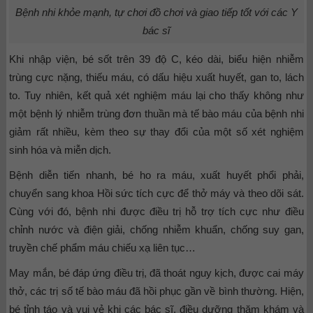
Bệnh nhi khỏe mạnh, tự chơi đồ chơi và giao tiếp tốt với các Y
bác sĩ
Khi nhập viện, bé sốt trên 39 độ C, kéo dài, biểu hiện nhiễm
trùng cực nặng, thiếu máu, có dấu hiệu xuất huyết, gan to, lách
to. Tuy nhiên, kết quả xét nghiệm máu lại cho thấy không như
một bệnh lý nhiễm trùng đơn thuần mà tế bào máu của bệnh nhi
giảm rất nhiều, kèm theo sự thay đổi của một số xét nghiệm
sinh hóa và miễn dịch.
Bệnh diễn tiến nhanh, bé ho ra máu, xuất huyết phổi phải,
chuyển sang khoa Hồi sức tích cực để thở máy và theo dõi sát.
Cùng với đó, bệnh nhi được điều trị hỗ trợ tích cực như điều
chỉnh nước và điện giải, chống nhiễm khuẩn, chống suy gan,
truyền chế phẩm máu chiếu xạ liên tục…
May mắn, bé đáp ứng điều trị, đã thoát nguy kịch, được cai máy
thở, các trị số tế bào máu đã hồi phục gần về bình thường. Hiện,
bé tỉnh táo và vui vẻ khi các bác sĩ, điều dưỡng thăm khám và