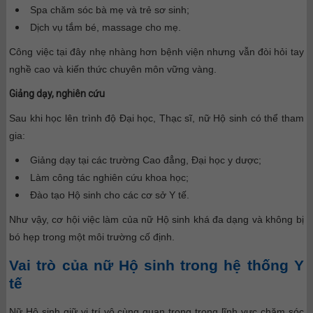
Spa chăm sóc bà mẹ và trẻ sơ sinh;
Dịch vụ tắm bé, massage cho mẹ.
Công việc tại đây nhẹ nhàng hơn bệnh viện nhưng vẫn đòi hỏi tay
nghề cao và kiến thức chuyên môn vững vàng.
Giảng dạy, nghiên cứu
Sau khi học lên trình độ Đại học, Thạc sĩ, nữ Hộ sinh có thể tham
gia:
Giảng dạy tại các trường Cao đẳng, Đại học y dược;
Làm công tác nghiên cứu khoa học;
Đào tạo Hộ sinh cho các cơ sở Y tế.
Như vậy, cơ hội việc làm của nữ Hộ sinh khá đa dạng và không bị
bó hẹp trong một môi trường cố định.
Vai trò của nữ Hộ sinh trong hệ thống Y
tế
Nữ Hộ sinh giữ vị trí vô cùng quan trọng trong lĩnh vực chăm sóc