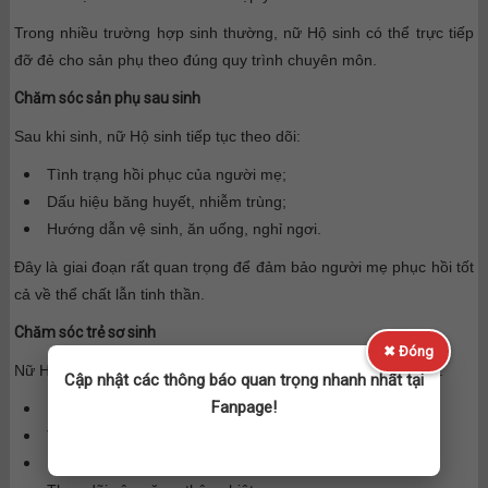
Trong nhiều trường hợp sinh thường, nữ Hộ sinh có thể trực tiếp
đỡ đẻ cho sản phụ theo đúng quy trình chuyên môn.
Chăm sóc sản phụ sau sinh
Sau khi sinh, nữ Hộ sinh tiếp tục theo dõi:
Tình trạng hồi phục của người mẹ;
Dấu hiệu băng huyết, nhiễm trùng;
Hướng dẫn vệ sinh, ăn uống, nghỉ ngơi.
Đây là giai đoạn rất quan trọng để đảm bảo người mẹ phục hồi tốt
cả về thể chất lẫn tinh thần.
Chăm sóc trẻ sơ sinh
✖ Đóng
Nữ Hộ sinh là người đầu tiên tiếp xúc và chăm sóc trẻ sơ sinh:
Cập nhật các thông báo quan trọng nhanh nhất tại
Fanpage!
Làm sạch đường thở;
Theo dõi nhịp thở, nhịp tim;
Hướng dẫn bú sữa mẹ;