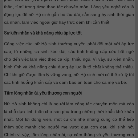
thận, tỉ mỉ trong từng thao tác chuyên môn. Lòng yêu nghề còn là
động lực để nữ Hộ sinh gắn bó lâu dài, sẵn sàng hy sinh thời gian
cá nhân, làm việc ngoài giờ hay trực đêm khi cần thiết.
Sự kiên nhẫn và khả năng chịu áp lực tốt
Công việc của nữ Hộ sinh thường xuyên phải đối mặt với áp lực
cao, từ những ca sinh kéo dài, các tình huống cấp cứu bất ngờ
cho đến việc làm việc theo ca kíp, thiếu ngủ. Vì vậy, sự kiên nhẫn,
bình tĩnh và khả năng chịu đựng áp lực là tố chất không thể thiếu.
Chỉ khi giữ được tâm lý vững vàng, nữ Hộ sinh mới có thể xử lý tốt
các tình huống khẩn cấp và đảm bảo an toàn cho cả mẹ và bé.
Tấm lòng nhân ái, yêu thương con người
Nữ Hộ sinh không chỉ là người làm công tác chuyên môn mà còn
là chỗ dựa tinh thần cho sản phụ trong những thời khắc khó khăn
nhất. Một lời động viên, một cử chỉ nhẹ nhàng cũng có thể tiếp
thêm sức mạnh cho người mẹ vượt qua cơn đau khi sinh nở.
Chính vì vậy, tấm lòng nhân ái, sự cảm thông và yêu thương con