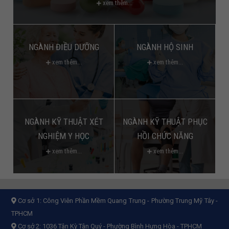
xem thêm...
NGÀNH ĐIỀU DƯỠNG
NGÀNH HỘ SINH
xem thêm...
xem thêm...
NGÀNH KỸ THUẬT XÉT
NGÀNH KỸ THUẬT PHỤC
NGHIỆM Y HỌC
HỒI CHỨC NĂNG
xem thêm...
xem thêm...
Cơ sở 1:
Công Viên Phần Mềm Quang Trung - Phường Trung Mỹ Tây -
TPHCM
Cơ sở 2:
1036 Tân Kỳ Tân Quý - Phường Bình Hưng Hòa - TPHCM