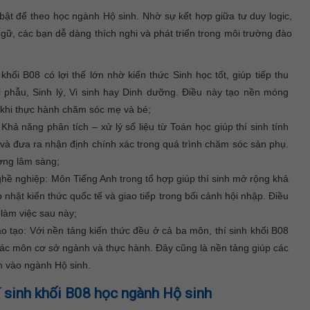
bật để theo học ngành Hộ sinh. Nhờ sự kết hợp giữa tư duy logic,
ữ, các bạn dễ dàng thích nghi và phát triển trong môi trường đào
hối B08 có lợi thế lớn nhờ kiến thức Sinh học tốt, giúp tiếp thu
phẫu, Sinh lý, Vi sinh hay Dinh dưỡng. Điều này tạo nền móng
n khi thực hành chăm sóc mẹ và bé;
Khả năng phân tích – xử lý số liệu từ Toán học giúp thí sinh tính
e và đưa ra nhận định chính xác trong quá trình chăm sóc sản phụ.
ờng lâm sàng;
ghề nghiệp: Môn Tiếng Anh trong tổ hợp giúp thí sinh mở rộng khả
 nhật kiến thức quốc tế và giao tiếp trong bối cảnh hội nhập. Điều
 làm việc sau này;
ào tạo: Với nền tảng kiến thức đều ở cả ba môn, thí sinh khối B08
 các môn cơ sở ngành và thực hành. Đây cũng là nền tảng giúp các
nh vào ngành Hộ sinh.
í sinh khối B08 học ngành Hộ sinh