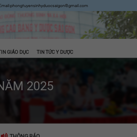
Email:
phongtuyensinhyduocsaigon@gmail.com
TIN GIÁO DỤC
TIN TỨC Y DƯỢC
NĂM 2025
THÔNG BÁO