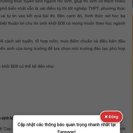
hương thức tuyển sinh ngành Hộ sinh, giúp thí sinh có thêm nhiều
phổ biến nhất vẫn là xét điểm kỳ thi tốt nghiệp THPT, phương thức
và tự tin vào kết quả bài thi. Bên cạnh đó, hình thức xét học bạ
iệt thuận lợi cho thí sinh khối B08 có mong muốn theo học ngành
 về cách xét tuyển, tổ hợp môn, mức điểm chuẩn và điều kiện đầu
tuyển sinh của từng trường để lựa chọn môi trường đào tạo phù hợp
 khối B08 có thể kể đến như:
✖ Đóng
 sinh khối B08
Cập nhật các thông báo quan trọng nhanh nhất tại
hệ Cao đẳng linh hoạt hơn rất nhiều. Đây là hướng đi phù hợp với
Fanpage!