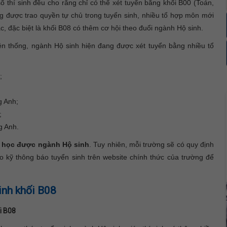
ố thí sinh đều cho rằng chỉ có thể xét tuyển bằng khối B00 (Toán,
ờng được trao quyền tự chủ trong tuyển sinh, nhiều tổ hợp môn mới
c, đặc biệt là khối B08 có thêm cơ hội theo đuổi ngành Hộ sinh.
ền thống, ngành Hộ sinh hiện đang được xét tuyển bằng nhiều tổ
;
g Anh;
;
ng Anh.
o học được ngành Hộ sinh
. Tuy nhiên, mỗi trường sẽ có quy định
 kỹ thông báo tuyển sinh trên website chính thức của trường để
inh khối B08
i B08