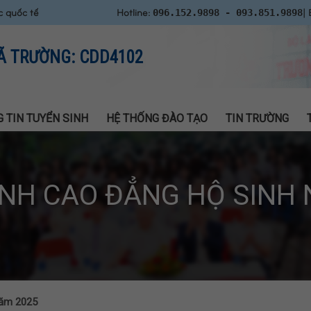
c quốc tế
Hotline:
| 
096.152.9898 - 093.851.9898
Ã TRƯỜNG: CDD4102
 TIN TUYỂN SINH
HỆ THỐNG ĐÀO TẠO
TIN TRƯỜNG
INH CAO ĐẲNG HỘ SINH 
năm 2025