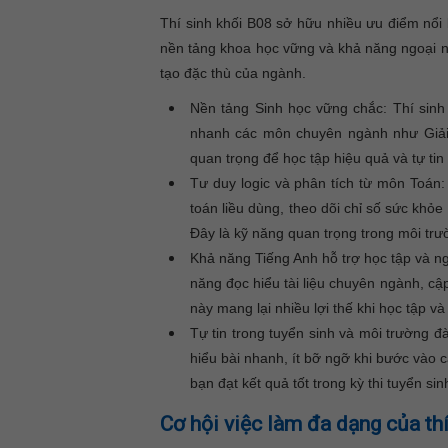
Thí sinh khối B08 sở hữu nhiều ưu điểm nổi 
nền tảng khoa học vững và khả năng ngoại ng
tạo đặc thù của ngành.
Nền tảng Sinh học vững chắc: Thí sinh k
nhanh các môn chuyên ngành như Giải 
quan trọng để học tập hiệu quả và tự ti
Tư duy logic và phân tích từ môn Toán: 
toán liều dùng, theo dõi chỉ số sức khỏ
Đây là kỹ năng quan trọng trong môi trư
Khả năng Tiếng Anh hỗ trợ học tập và n
năng đọc hiểu tài liệu chuyên ngành, cập
này mang lại nhiều lợi thế khi học tập và
Tự tin trong tuyển sinh và môi trường đ
hiểu bài nhanh, ít bỡ ngỡ khi bước vào
bạn đạt kết quả tốt trong kỳ thi tuyển si
Cơ hội việc làm đa dạng của th