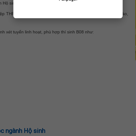
 Hộ sinh nhưng không quá tự tin về điểm thi tốt nghiệp THPT.
ệp THPT và xét học bạ, không phân biệt thí sinh thuộc khối nào,
h xét tuyển linh hoạt, phù hợp thí sinh B08 như:
học ngành Hộ sinh