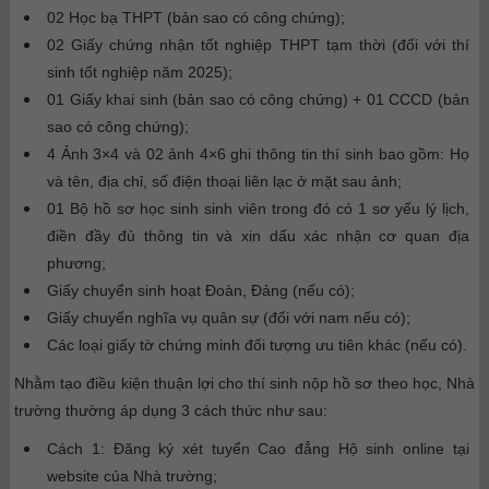
02 Học bạ THPT (bản sao có công chứng);
02 Giấy chứng nhận tốt nghiệp THPT tạm thời (đối với thí
sinh tốt nghiệp năm 2025);
01 Giấy khai sinh (bản sao có công chứng) + 01 CCCD (bản
sao có công chứng);
4 Ảnh 3×4 và 02 ảnh 4×6 ghi thông tin thí sinh bao gồm: Họ
và tên, địa chỉ, số điện thoại liên lạc ở mặt sau ảnh;
01 Bộ hồ sơ học sinh sinh viên trong đó có 1 sơ yếu lý lịch,
điền đầy đủ thông tin và xin dấu xác nhận cơ quan địa
phương;
Giấy chuyển sinh hoạt Đoàn, Đảng (nếu có);
Giấy chuyển nghĩa vụ quân sự (đối với nam nếu có);
Các loại giấy tờ chứng minh đối tượng ưu tiên khác (nếu có).
Nhằm tạo điều kiện thuận lợi cho thí sinh nộp hồ sơ theo học, Nhà
trường thường áp dụng 3 cách thức như sau:
Cách 1: Đăng ký xét tuyển Cao đẳng Hộ sinh online tại
website của Nhà trường;