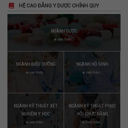
HỆ CAO ĐẲNG Y DƯỢC CHÍNH QUY
NGÀNH DƯỢC
xem thêm...
NGÀNH ĐIỀU DƯỠNG
NGÀNH HỘ SINH
xem thêm...
xem thêm...
NGÀNH KỸ THUẬT XÉT
NGÀNH KỸ THUẬT PHỤC
NGHIỆM Y HỌC
HỒI CHỨC NĂNG
xem thêm...
xem thêm...