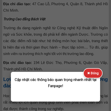
Địa chỉ đào tạo:
47 Cao Lỗ, Phường 4, Quận 8, Thành phố Hồ
Chí Minh.
Trường Cao đẳng Bách Việt
Trường đa dạng ngành nghề từ Công nghệ Kỹ thuật đến Ngôn
ngữ và Sức khỏe, trong đó phải kể đến ngành Dược. Trường có
các đặc điểm nổi bật như: hệ thống môn học bài bản, trang thiết
bị hiện đại và thời gian thực hành – thực tập sớm… Từ đó, giúp
sinh viên ra trường thích nghi tốt với thị trường lao động.
Địa chỉ đào tạo:
194 Lê Đức Thọ, Phường 6, Quận Gò Vấp,
Thành phố Hồ Chí Minh.
✖ Đóng
Lợi ích khi học Cao đẳng Dược tại trường
Cập nhật các thông báo quan trọng nhanh nhất tại
đào tạo chất lượng
Fanpage!
Học Cao đẳng Dược tại một trường đào tạo chất lượng mang lại
rất nhiều lợi ích quan trọng giúp sinh viên phát triển toàn diện và
đạt được thành công trong sự nghiệp.