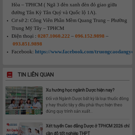
Hòa – TPHCM ( Ngã 3 đèn xanh đèn đỏ giao giữa
đường Tân Kỳ Tân Quý và Quốc lộ 1A).
Cơ sở 2: Công Viên Phần Mềm Quang Trung – Phường
Trung Mỹ Tây – TPHCM
Điện thoại :
0287.1060.222
–
096.152.9898
–
093.851.9898
Facebook:
https://www.facebook.com/truongcaodangyd
TIN LIÊN QUAN
Xu hướng học ngành Dược hiện nay?
Đối với Ngành Dược bất kỳ là loại thuốc đông
y hay thuốc tây y đều phải thực hiện theo
đúng quy trình sản xuất...
Xét tuyển Cao đẳng Dược ở TPHCM 2026 chỉ
cần đỗ tốt nghiệp THPT