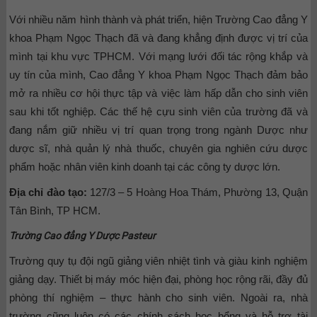
Với nhiều năm hình thành và phát triển, hiện Trường Cao đẳng Y
khoa Phạm Ngọc Thạch đã và đang khẳng định được vị trí của
mình tại khu vực TPHCM. Với mạng lưới đối tác rộng khắp và
uy tín của mình, Cao đẳng Y khoa Phạm Ngọc Thạch đảm bảo
mở ra nhiều cơ hội thực tập và việc làm hấp dẫn cho sinh viên
sau khi tốt nghiệp. Các thế hệ cựu sinh viên của trường đã và
đang nắm giữ nhiều vị trí quan trọng trong ngành Dược như
dược sĩ, nhà quản lý nhà thuốc, chuyên gia nghiên cứu dược
phẩm hoặc nhân viên kinh doanh tại các công ty dược lớn.
Địa chỉ đào tạo:
127/3 – 5 Hoàng Hoa Thám, Phường 13, Quận
Tân Bình, TP HCM.
Trường Cao đẳng Y Dược Pasteur
Trường quy tụ đội ngũ giảng viên nhiệt tình và giàu kinh nghiệm
giảng dạy. Thiết bị máy móc hiện đại, phòng học rộng rãi, đầy đủ
phòng thí nghiệm – thực hành cho sinh viên. Ngoài ra, nhà
trường cũng luôn có các chính sách học bổng và hỗ trợ tài