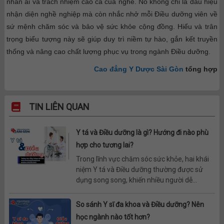
nhân ái và trách nhiệm cao cả của nghề. Nó không chỉ là dấu hiệu
nhận diện nghề nghiệp mà còn nhắc nhở mỗi Điều dưỡng viên về
sứ mệnh chăm sóc và bảo vệ sức khỏe cộng đồng. Hiểu và trân
trọng biểu tượng này sẽ giúp duy trì niềm tự hào, gắn kết truyền
thống và nâng cao chất lượng phục vụ trong ngành Điều dưỡng.
Cao đẳng Y Dược Sài Gòn
tổng hợp
TIN LIÊN QUAN
Y tá và Điều dưỡng là gì? Hướng đi nào phù
hợp cho tương lai?
Trong lĩnh vực chăm sóc sức khỏe, hai khái
niệm Y tá và Điều dưỡng thường được sử
dụng song song, khiến nhiều người dễ...
So sánh Y sĩ đa khoa và Điều dưỡng? Nên
học ngành nào tốt hơn?