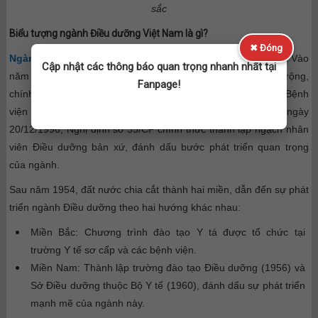
sắc
Biểu tượng ngành Điều dưỡng Việt Nam là gì?
✖ Đóng
Ngành Điều dưỡng
tại Việt Nam có lịch sử phát triển lâu dài. Vào
Cập nhật các thông báo quan trọng nhanh nhất tại
năm 1901, trong bối cảnh dịch bệnh phong và tâm thần lan rộng,
Fanpage!
chính quyền thực dân Pháp đã mở lớp đào tạo Y tá nam tại Bệnh
viện Chợ Quán để đáp ứng nhu cầu chăm sóc Y tế. Đến ngày
20/12/1996, Nghị định số 35/CP chính thức thành lập ngạch nhân
viên Điều dưỡng bản xứ, đánh dấu bước phát triển quan trọng
của ngành.
Sau năm 1954, đất nước chia cắt thành hai miền, dẫn đến sự phát
triển ngành Điều dưỡng theo hai hướng khác nhau:
Miền Bắc: Chương trình đào tạo Y tá được tổ chức tại
trường Y tế sơ cấp và các bệnh viện.
Miền Nam: Thành lập trường đào tạo Điều dưỡng (1956) và
Sở Điều dưỡng thuộc Bộ Y tế (1960), đánh dấu sự phát triển
mạnh mẽ của ngành này.