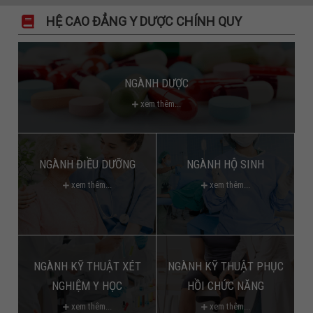
HỆ CAO ĐẲNG Y DƯỢC CHÍNH QUY
NGÀNH DƯỢC
xem thêm...
NGÀNH ĐIỀU DƯỠNG
NGÀNH HỘ SINH
xem thêm...
xem thêm...
NGÀNH KỸ THUẬT XÉT
NGÀNH KỸ THUẬT PHỤC
NGHIỆM Y HỌC
HỒI CHỨC NĂNG
xem thêm...
xem thêm...