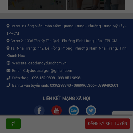
Cơ sở 1:
Công Viên Phần Mềm Quang Trung - Phường Trung Mỹ Tây -
TPHCM
Cơ sở 2:
1036 Tân Kỳ Tân Quý - Phường Bình Hưng Hòa - TPHCM
Tại Nha Trang: 442 Lê Hồng Phong, Phường Nam Nha Trang, Tỉnh
Khánh Hòa
Website:
caodangyduochcm.vn
Email:
Cdyduocsaigon@gmail.com
Điện thoại:
096.152.9898
-
093.851.9898
Ban tư vấn tuyển sinh:
0338293340 - 0889965366 - 0399492601
LIÊN KẾT MẠNG XÃ HỘI
ĐĂNG KÝ XÉT TUYỂN