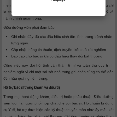
men và tiến trình điều trị của bệnh nhân. Hồ sơ bệnh án không chỉ
là cơ sở để bác sĩ theo dõi bệnh mà còn là căn cứ pháp lý và
hành chính quan trọng.
Điều dưỡng viên phải đảm bảo:
Ghi nhận đầy đủ các dấu hiệu sinh tồn, tình trạng bệnh nhân
từng ngày.
Cập nhật thông tin thuốc, dịch truyền, kết quả xét nghiệm.
Báo cáo cho bác sĩ khi có dấu hiệu thay đổi bất thường.
Công việc này đòi hỏi tính cẩn thận, tỉ mỉ và tuân thủ quy trình
nghiêm ngặt vì chỉ một sai sót nhỏ trong ghi chép cũng có thể dẫn
đến hậu quả nghiêm trọng.
Hỗ trợ bác sĩ trong khám và điều trị
Trong mọi hoạt động khám, điều trị hoặc phẫu thuật, Điều dưỡng
viên luôn là người phối hợp chặt chẽ với bác sĩ. Họ chuẩn bị dụng
cụ Y tế, hỗ trợ thực hiện các kỹ thuật chuyên môn như lấy mẫu xét
nghiệm, băng bó, khâu vết thương, đặt ống truyền và nhiều thao