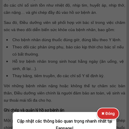
đo các chỉ số sinh tồn như nhiệt độ, nhịp tim, huyết áp, nhịp thở,
cân nặng… và ghi chép đầy đủ vào hồ sơ bệnh án.
Sau đó, Điều dưỡng viên sẽ phối hợp với bác sĩ trong việc chăm
sóc và theo dõi diễn biến sức khỏe của bệnh nhân, bao gồm:
Cho bệnh nhân dùng thuốc đúng giờ, đúng liều theo Y lệnh.
Theo dõi các phản ứng phụ, báo cáo kịp thời cho bác sĩ nếu
có bất thường.
Hỗ trợ bệnh nhân trong sinh hoạt hằng ngày (ăn uống, vệ
sinh, đi lại…).
Thay băng, tiêm truyền, đo các chỉ số Y tế định kỳ.
Với những bệnh nhân nặng hoặc không thể tự chăm sóc bản
thân, Điều dưỡng viên chính là người đảm bảo an toàn, vệ sinh và
sự thoải mái tối đa cho họ.
Ghi chép và quản lý hồ sơ bệnh án
✖ Đóng
Một phần quan trọng trong công việc của Điều dưỡng là ghi chép
Cập nhật các thông báo quan trọng nhanh nhất tại
chính xác, trung thực các thông tin về tình trạng sức khỏe, thuốc
Fanpage!