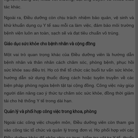
tác khác.
Ngoài ra, Điều dưỡng còn chịu trách nhiệm bảo quản, vệ sinh và
khử khuẩn dụng cụ Y tế sau mỗi ca làm việc, đảm bảo môi trường
bệnh viện luôn an toàn, sạch sẽ và đạt tiêu chuẩn vô trùng.
Giáo dục sức khỏe cho bệnh nhân và cộng đồng
Một vai trò quan trọng khác của Điều dưỡng viên là hướng dẫn
bệnh nhân và thân nhân cách chăm sóc, phòng bệnh, phục hồi
sức khỏe sau điều trị. Họ có thể tổ chức các buổi tư vấn sức khỏe,
hướng dẫn sử dụng thuốc đúng cách hoặc tuyên truyền về các
biện pháp phòng ngừa bệnh tật tại cộng đồng.
Công việc này giúp
người dân nâng cao ý thức tự chăm sóc sức khỏe, đồng thời giảm
tải cho hệ thống Y tế trong dài hạn.
Quản lý và phối hợp công việc trong khoa, phòng
Ngoài các công việc chuyên môn, Điều dưỡng viên còn tham gia
vào công tác tổ chức và quản lý trong đơn vị. Họ phối hợp với các
Điều dưỡng khác để phân chia ca trực, kiểm tra vật tư Y tế, thuốc