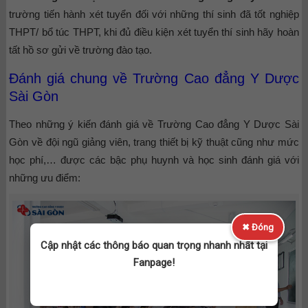
trường tiến hành xét tuyển đối với những thí sinh đã tốt nghiệp
THPT/ bổ túc THPT, khi đủ điều kiện xét tuyển thí sinh hãy hoàn
tất hồ sơ gửi về trường đào tạo.
Đánh giá chung về Trường Cao đẳng Y Dược
Sài Gòn
Theo những ý kiến đánh giá về Trường Cao đẳng Y Dược Sài
Gòn về đội ngũ giảng viên, trang thiết bị kỹ thuật cũng như mức
học phí,… được các bậc phụ huynh và học sinh đánh giá với
những ưu điểm:
✖ Đóng
Cập nhật các thông báo quan trọng nhanh nhất tại
Fanpage!