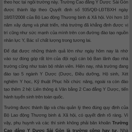
theo học tại ngôi trường này. Trường Cao đẳng Y Dược Sài Gòn
được thành lập theo Quyết định số 935/QĐ-LĐTBXH ngày
18/07/2008 của Bộ Lao động Thương binh & Xã hội. Với hơn 10
năm xây dựng và phát triển, nhà trường đã khẳng định được vị
trí cũng như sức mạnh của mình trên con đường đào tạo nguồn
nhân lực Y, Bác sĩ chất lượng trong tương lai.
Để đạt được những thành quả lớn như ngày hôm nay là nhờ
vào sự đóng góp rất lớn của đội ngũ cán bộ Ban lãnh đạo nhà
trường cũng như toàn bộ nhân viên. Hiện nay, nhà trường đang
đào tạo 5 ngành Y Dược (Dược, Điều dưỡng, Hộ sinh, Xét
nghiệm Y học, Kỹ thuật Phục hồi chức năng, ngoài ra còn đào
tạo thêm 2 hệ: Liên thông & Văn bằng 2 Cao đẳng Y Dược, tiến
hành tuyển sinh trên toàn quốc.
Trường được thành lập và chịu quản lý theo đúng quy định của
Bộ Lao động Thương binh & Xã hội, có quyết định rõ ràng. Vì
vậy, phụ huynh và các thí sinh không phải băn khoăn
Trường
Cao đẳng Y Dược Sài Gòn là trường công hay tư
. Nhà