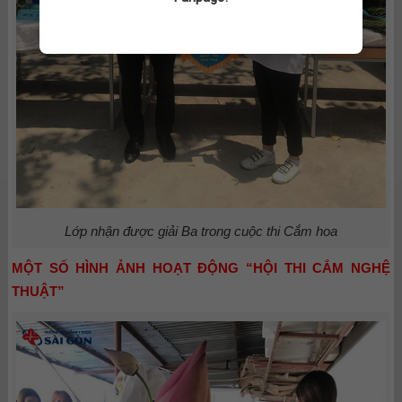
Lớp nhận được giải Ba trong cuộc thi Cắm hoa
MỘT SỐ HÌNH ẢNH HOẠT ĐỘNG “HỘI THI CẮM NGHỆ
THUẬT”