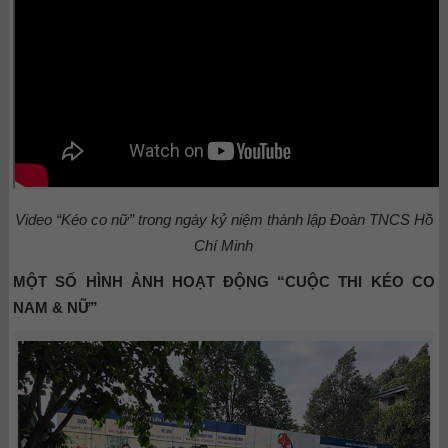
Video “Kéo co nữ” trong ngày kỷ niệm thành lập Đoàn TNCS Hồ
Chí Minh
MỘT SỐ HÌNH ẢNH HOẠT ĐỘNG “CUỘC THI KÉO CO
NAM & NỮ”