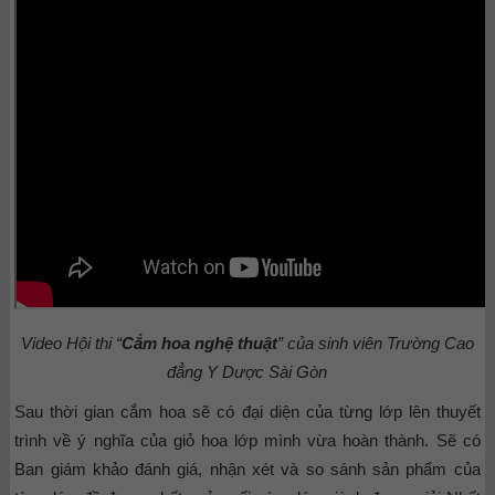
Video Hội thi
“
Cắm hoa nghệ thuật
” của sinh viên Trường Cao
đẳng Y Dược Sài Gòn
Sau thời gian cắm hoa sẽ có đại diện của từng lớp lên thuyết
trình về ý nghĩa của giỏ hoa lớp mình vừa hoàn thành. Sẽ có
Ban giám khảo đánh giá, nhận xét và so sánh sản phẩm của