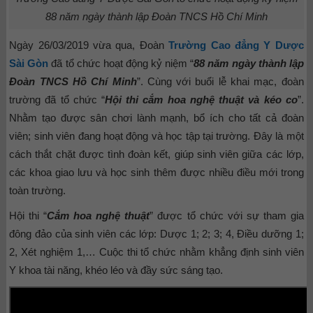
88 năm ngày thành lập Đoàn TNCS Hồ Chí Minh
Ngày 26/03/2019 vừa qua, Đoàn
Trường Cao đẳng Y Dược
Sài Gòn
đã tổ chức hoạt động kỷ niệm “
88 năm ngày thành lập
Đoàn TNCS Hồ Chí Minh
”. Cùng với buổi lễ khai mạc, đoàn
trường đã tổ chức “
Hội thi cắm hoa nghệ thuật và kéo co
”.
Nhằm tạo được sân chơi lành mạnh, bổ ích cho tất cả đoàn
viên; sinh viên đang hoạt động và học tập tại trường. Đây là một
cách thắt chặt được tình đoàn kết, giúp sinh viên giữa các lớp,
các khoa giao lưu và học sinh thêm được nhiều điều mới trong
toàn trường.
Hội thi “
Cắm hoa nghệ thuật
” được tổ chức với sự tham gia
đông đảo của sinh viên các lớp: Dược 1; 2; 3; 4, Điều dưỡng 1;
2, Xét nghiệm 1,… Cuộc thi tổ chức nhằm khẳng định sinh viên
Y khoa tài năng, khéo léo và đầy sức sáng tạo.