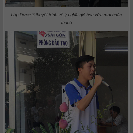
Lớp Dược 3 thuyết trình về ý nghĩa giỏ hoa vừa mới hoàn
thành