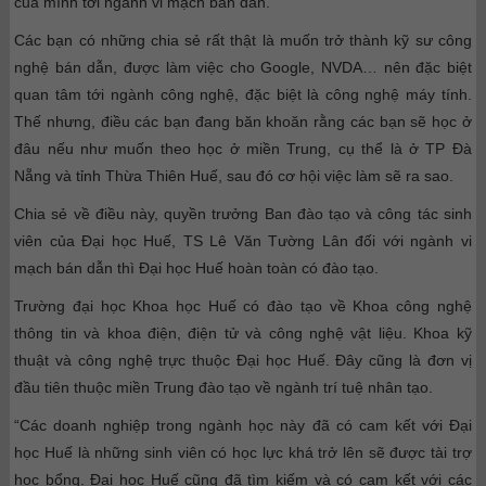
của mình tới ngành vi mạch bán dẫn.
Các bạn có những chia sẻ rất thật là muốn trở thành kỹ sư công
nghệ bán dẫn, được làm việc cho Google, NVDA… nên đặc biệt
quan tâm tới ngành công nghệ, đặc biệt là công nghệ máy tính.
Thế nhưng, điều các bạn đang băn khoăn rằng các bạn sẽ học ở
đâu nếu như muốn theo học ở miền Trung, cụ thể là ở TP Đà
Nẵng và tỉnh Thừa Thiên Huế, sau đó cơ hội việc làm sẽ ra sao.
Chia sẻ về điều này, quyền trưởng Ban đào tạo và công tác sinh
viên của Đại học Huế, TS Lê Văn Tường Lân đối với ngành vi
mạch bán dẫn thì Đại học Huế hoàn toàn có đào tạo.
Trường đại học Khoa học Huế có đào tạo về Khoa công nghệ
thông tin và khoa điện, điện tử và công nghệ vật liệu. Khoa kỹ
thuật và công nghệ trực thuộc Đại học Huế. Đây cũng là đơn vị
đầu tiên thuộc miền Trung đào tạo về ngành trí tuệ nhân tạo.
“Các doanh nghiệp trong ngành học này đã có cam kết với Đại
học Huế là những sinh viên có học lực khá trở lên sẽ được tài trợ
học bổng. Đại học Huế cũng đã tìm kiếm và có cam kết với các