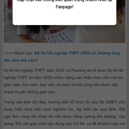
Fanpage!
>>>> Mách bạn:
Đề thi tốt nghiệp THPT 2025 có những thay
đổi như thế nào?
Kỳ thi tốt nghiệp THPT năm 2024 và Phương án tổ chức Kỳ thi tốt
nghiệp THPT từ năm 2025 nhằm nâng cao nhận thức cho cán bộ,
giáo viên, học sinh, học viên và toàn xã hội cũng cần được đẩy
mạnh truyền thông giáo dục.
Trong văn bản chỉ đạo, hướng dẫn tổ chức thi của Bộ GDĐT cần
được triển khai một cách nghiêm túc, kịp thời các quy định. Đội
ngũ làm công tác khảo thí cần được tăng cường bồi dưỡng, xây
dựng. Đối với giáo viên xây dựng câu hỏi thi, ra đề thi phù hợp với