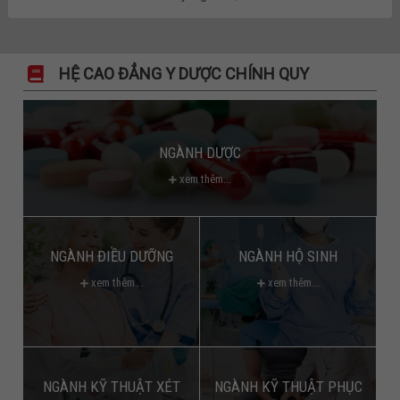
HỆ CAO ĐẲNG Y DƯỢC CHÍNH QUY
NGÀNH DƯỢC
xem thêm...
NGÀNH ĐIỀU DƯỠNG
NGÀNH HỘ SINH
xem thêm...
xem thêm...
NGÀNH KỸ THUẬT XÉT
NGÀNH KỸ THUẬT PHỤC