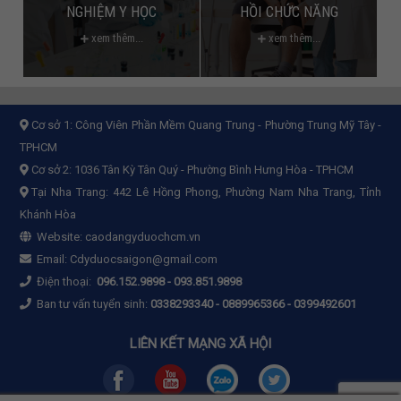
NGHIỆM Y HỌC
HỒI CHỨC NĂNG
xem thêm...
xem thêm...
Cơ sở 1:
Công Viên Phần Mềm Quang Trung - Phường Trung Mỹ Tây -
TPHCM
Cơ sở 2:
1036 Tân Kỳ Tân Quý - Phường Bình Hưng Hòa - TPHCM
Tại Nha Trang: 442 Lê Hồng Phong, Phường Nam Nha Trang, Tỉnh
Khánh Hòa
Website:
caodangyduochcm.vn
Email:
Cdyduocsaigon@gmail.com
Điện thoại:
096.152.9898
-
093.851.9898
Ban tư vấn tuyển sinh:
0338293340 - 0889965366 - 0399492601
LIÊN KẾT MẠNG XÃ HỘI