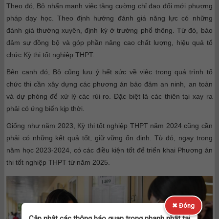
Theo đó, Bộ nhấn mạnh việc tăng cường chỉ đạo đổi mới phương
pháp dạy học. Theo định hướng đánh giá năng lực có những
đánh giá thường xuyên, định kỳ ở trường phổ thông. Từ đó, bảo
đảm sự đồng bộ và góp phần nâng cao chất lượng, hiệu quả tổ
chức Kỳ thi tốt nghiệp THPT.
Bên cạnh đó, Bộ cũng lưu ý hết sức về việc trong quá trình tổ
chức thi cần xây dựng các phương án bảo đảm an ninh, an toàn
và dự phòng để xử lý các rủi ro. Đặc biệt là các thiên tại xay ra
phải có ứng biến kịp thời.
Giống như năm 2023, Kỳ thi tốt nghiệp THPT năm 2024 cũng cần
phải có những kết quả tốt, giữ vững ổn định. Từ đó, ngay trong
năm học 2023-2024, có các điều kiện tốt để triển khai Phương án
thi tốt nghiệp THPT từ năm 2025.
✖ Đóng
Cập nhật các thông báo quan trọng nhanh nhất tại