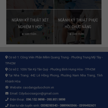
NGÀNH KỸ THUẬT XÉT
NGÀNH KỸ THUẬT PHỤC
NGHIỆM Y HỌC
HỒI CHỨC NĂNG
xem thêm...
xem thêm...
Cơ sở 1:
Công Viên Phần Mềm Quang Trung - Phường Trung Mỹ Tây -
TPHCM
Cơ sở 2:
1036 Tân Kỳ Tân Quý - Phường Bình Hưng Hòa - TPHCM
Tại Nha Trang: 442 Lê Hồng Phong, Phường Nam Nha Trang, Tỉnh
Khánh Hòa
Website:
caodangyduochcm.vn
Email:
Cdyduocsaigon@gmail.com
Điện thoại:
096.152.9898
-
093.851.9898
Ban tư vấn tuyển sinh:
0338293340 - 0889965366 - 0399492601