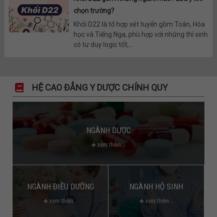
chọn trường?
Khối D22 là tổ hợp xét tuyển gồm Toán, Hóa
học và Tiếng Nga, phù hợp với những thí sinh
có tư duy logic tốt,...
HỆ CAO ĐẲNG Y DƯỢC CHÍNH QUY
NGÀNH DƯỢC
xem thêm...
NGÀNH ĐIỀU DƯỠNG
NGÀNH HỘ SINH
xem thêm...
xem thêm...