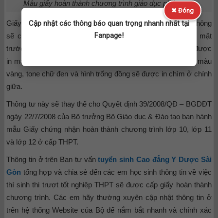
Mẫu giấy hoàn thành chương trình giáo dục phổ thông
✖ Đóng
Cập nhật các thông báo quan trọng nhanh nhất tại
Giấy chứng nhận hoàn thành chương trình giáo dục phổ thông
Fanpage!
sẽ có kích thước tương ứng là 19cm x 13.5cm. Đối với mặt
trước sẽ có nền màu nâu có hình Quốc huy, phần chữ sẽ được
in màu vàng. Còn mặt ở sau nền màu trắng, hoa văn viền màu
vàng, tone chữ đen và hình trống đồng sẽ được in chìm ở chính
giữa.
Thông tư này sẽ thay thế cho Quyết định 39/2008/QĐ – BGDĐT
ngày 22/7/2008 của Bộ trưởng Bộ Giáo dục & Đào tạo ban hành
mẫu Giấy chứng nhận hoàn thành chương trình lớp 10, lớp 11
và lớp 12 ở cấp THPT.
Thông tin ở trên Ban tư vấn
tuyển sinh Cao đẳng Y Dược Sài
Gòn
tổng hợp và chia sẻ đến các em học sinh thông tin về việc
thí sinh thi trượt tốt nghiệp THPT sẽ được cấp giấy hoàn thành
chương trình. Các em hãy thường xuyên cập nhật thông tin ở
trên hệ thống Website của Bộ để nắm bắt nhanh và chính xác