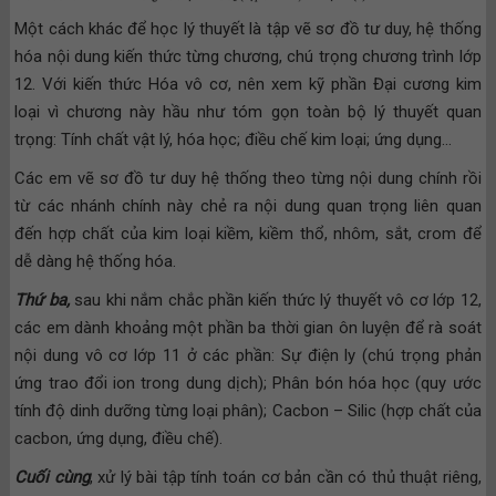
Một cách khác để học lý thuyết là tập vẽ sơ đồ tư duy, hệ thống
hóa nội dung kiến thức từng chương, chú trọng chương trình lớp
12. Với kiến thức Hóa vô cơ, nên xem kỹ phần Đại cương kim
loại vì chương này hầu như tóm gọn toàn bộ lý thuyết quan
trọng: Tính chất vật lý, hóa học; điều chế kim loại; ứng dụng…
Các em vẽ sơ đồ tư duy hệ thống theo từng nội dung chính rồi
từ các nhánh chính này chẻ ra nội dung quan trọng liên quan
đến hợp chất của kim loại kiềm, kiềm thổ, nhôm, sắt, crom để
dễ dàng hệ thống hóa.
Thứ ba,
sau khi nắm chắc phần kiến thức lý thuyết vô cơ lớp 12,
các em dành khoảng một phần ba thời gian ôn luyện để rà soát
nội dung vô cơ lớp 11 ở các phần: Sự điện ly (chú trọng phản
ứng trao đổi ion trong dung dịch); Phân bón hóa học (quy ước
tính độ dinh dưỡng từng loại phân); Cacbon – Silic (hợp chất của
cacbon, ứng dụng, điều chế).
Cuối cùng
, xử lý bài tập tính toán cơ bản cần có thủ thuật riêng,