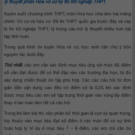
lý thuyết phần Hóa vô cơ kỳ thi tốt nghiệp THPT.
Xuyên suốt chương trình THPT, môn Hóa học chia làm hai mảng
chính: Vô cơ và hữu cơ. Đề thi THPT quốc gia trước đây và nay
là thi tốt nghiệp THPT, tỷ trọng câu hỏi lý thuyết nhiều hơn bài
tập tính toán.
Trong quá trình ôn luyện Hóa vô cơ, học sinh cần chú ý bốn
nguyên tắc dưới đây.
Thứ nhất
, các em cần xác định mục tiêu ứng với mức độ điểm
số cần đạt được để có thể đậu vào các trường đại học, từ đó
xây dựng chiến thuật ôn tập phù hợp. Các các câu hỏi từ đơn
giản đến vận dụng cao đều có điểm số là 0,25; khi xác định
được mục tiêu các em sẽ tập trung thời gian vào vùng lấy điểm
thay vì lan man làm tất cả câu hỏi.
Trong khi làm bài thi, việc phân bổ thời gian là cực kỳ quan trọng,
tùy thuộc vào mục tiêu đạt số điểm ở các mức để có sự tính
toán hợp lý. Ví dụ ở mục tiêu 7 – 8 điểm, các em chỉ cần ôn