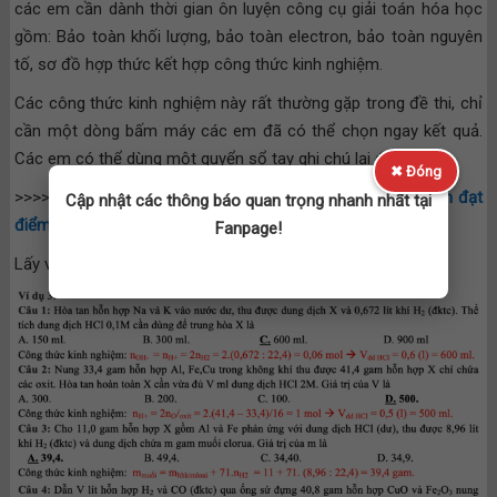
các em cần dành thời gian ôn luyện công cụ giải toán hóa học
gồm: Bảo toàn khối lượng, bảo toàn electron, bảo toàn nguyên
tố, sơ đồ hợp thức kết hợp công thức kinh nghiệm.
Các công thức kinh nghiệm này rất thường gặp trong đề thi, chỉ
cần một dòng bấm máy các em đã có thể chọn ngay kết quả.
Các em có thể dùng một quyển sổ tay ghi chú lại để học.
✖ Đóng
>>>> Mách bạn:
6 mẹo hay trong cách làm bài trắc nghiệm đạt
Cập nhật các thông báo quan trọng nhanh nhất tại
điểm cao
Fanpage!
Lấy ví dụ: