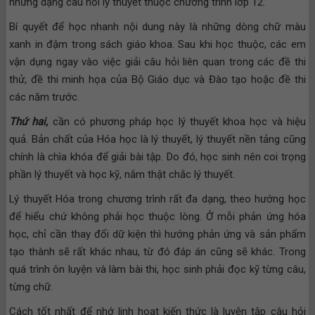
những dạng câu hỏi lý thuyết thuộc chương trình lớp 12.
Bí quyết để học nhanh nội dung này là những dòng chữ màu
xanh in đậm trong sách giáo khoa. Sau khi học thuộc, các em
vận dụng ngay vào việc giải câu hỏi liên quan trong các đề thi
thử, đề thi minh họa của Bộ Giáo dục và Đào tạo hoặc đề thi
các năm trước.
Thứ hai,
cần có phương pháp học lý thuyết khoa học và hiệu
quả. Bản chất của Hóa học là lý thuyết, lý thuyết nền tảng cũng
chính là chìa khóa để giải bài tập. Do đó, học sinh nên coi trọng
phần lý thuyết và học kỹ, nắm thật chắc lý thuyết.
Lý thuyết Hóa trong chương trình rất đa dạng, theo hướng học
để hiểu chứ không phải học thuộc lòng. Ở mỗi phản ứng hóa
học, chỉ cần thay đổi dữ kiện thì hướng phản ứng và sản phẩm
tạo thành sẽ rất khác nhau, từ đó đáp án cũng sẽ khác. Trong
quá trình ôn luyện và làm bài thi, học sinh phải đọc kỹ từng câu,
từng chữ.
Cách tốt nhất để nhớ linh hoạt kiến thức là luyện tập câu hỏi