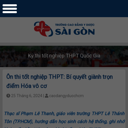
Kỳ thi tốt nghiệp THPT Quốc Gia
Ôn thi tốt nghiệp THPT: Bí quyết giành trọn
điểm Hóa vô cơ
25 Tháng 6, 2024 |
caodangyduochcm
Thạc sĩ Phạm Lê Thanh, giáo viên trường THPT Lê Thánh
Tôn (TP.HCM), hướng dẫn học sinh cách hệ thống, ghi nhớ