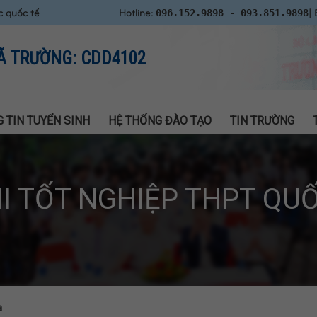
c quốc tế
Hotline:
| 
096.152.9898 - 093.851.9898
Ã TRƯỜNG: CDD4102
 TIN TUYỂN SINH
HỆ THỐNG ĐÀO TẠO
TIN TRƯỜNG
HI TỐT NGHIỆP THPT QUỐ
a