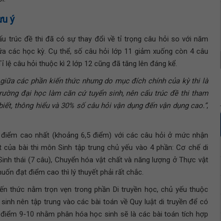
ưu ý
u trúc đề thi đã có sự thay đổi về tỉ trọng câu hỏi so với năm
iữa các học kỳ. Cụ thể, số câu hỏi lớp 11 giảm xuống còn 4 câu
ỉ lệ câu hỏi thuộc kì 2 lớp 12 cũng đã tăng lên đáng kể.
 giữa các phần kiến thức nhưng do mục đích chính của kỳ thi là
trường đại học làm căn cứ tuyển sinh, nên cấu trúc đề thi tham
ết, thông hiểu và 30% số câu hỏi vận dụng đến vận dụng cao.”
,
điểm cao nhất (khoảng 6,5 điểm) với các câu hỏi ở mức nhận
ết của bài thi môn Sinh tập trung chủ yếu vào 4 phần: Cơ chế di
, Sinh thái (7 câu), Chuyển hóa vật chất và năng lượng ở Thực vật
muốn đạt điểm cao thì lý thuyết phải rất chắc.
ến thức nằm trọn vẹn trong phần Di truyền học, chủ yếu thuộc
 sinh nên tập trung vào các bài toán về Quy luật di truyền để có
 điểm 9-10 nhằm phân hóa học sinh sẽ là các bài toán tích hợp