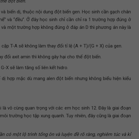
thể đột biến.
 và biến dị, thuộc nội dung đột biến gen. Học sinh cần gạch chân
thể” và “đều”. Ở đây học sinh chỉ cần chỉ ra 1 trường hợp đúng ở
g và một trường hợp không đúng ở đáp án D thì phương án này là
 cặp T-A sẽ không làm thay đổi tỉ lệ (A + T)/(G + X) của gen.
 đổi axit amin thì không gây hại cho thể đột biến.
G-X sẽ làm tăng số liên kết hidro.
hể dị hợp mặc dù mang alen đột biến nhưng không biểu hiện kiểu
hi là vô cùng quan trọng với các em học sinh 12. Đây là giai đoạn
 môi trường học tập xung quanh. Tuy nhiên, đây cũng là giai đoạn
ần có một lộ trình tổng ôn và luyện đề rõ ràng, nghiêm túc và kỉ