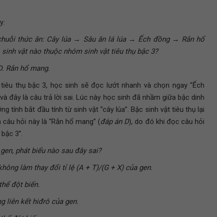
y:
huỗi thức ăn: Cây lúa → Sâu ăn lá lúa → Ếch đồng → Rắn hổ
sinh vật nào thuộc nhóm sinh vật tiêu thụ bậc 3?
 D. Rắn hổ mang.
t tiêu thụ bậc 3, học sinh sẽ đọc lướt nhanh và chọn ngay “Ếch
và đây là câu trả lời sai. Lúc này học sinh đã nhầm giữa bậc dinh
g tính bắt đầu tính từ sinh vật “cây lúa”. Bậc sinh vật tiêu thụ lại
n câu hỏi này là “Rắn hổ mang” (
đáp án D
), do đó khi đọc câu hỏi
 bậc 3”.
 gen, phát biểu nào sau đây sai?
không làm thay đổi tỉ lệ (A + T)/(G + X) của gen.
thể đột biến.
g liên kết hiđrô của gen.