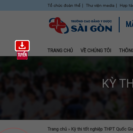
Tổ chức đoàn thể
Thư viện media
Hợp tá
M
TRANG CHỦ
VỀ CHÚNG TÔI
THÔNG
KỲ T
Trang chủ
»
Kỳ thi tốt nghiệp THPT Quốc Gi