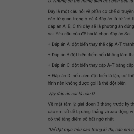
D. Những cơ thể mang alen đột biến đều là 
Đây là một câu hỏi về phần cơ chế di truyền
các từ quan trọng ở cả 4 đáp án là từ “có 
đáp án A, B, C thì đây sẽ là phương án đún
sai. Yêu cầu của đề bài là chọn đáp án Sai.
+ Đáp án A: đột biến thay thế cặp A-T thành
+ Đáp án B:đột biến điểm nếu không làm thay
+ Đáp án C: đột biến thay cặp A-T bằng cặp 
+ Đáp án D: nếu alen đột biến là lặn, cơ t
hình nên không được gọi là thể đột biến.
Vậy đáp án sai là câu D
Về mặt tâm lý, giai đoạn 3 tháng trước kỳ t
các em rất dễ bị căng thẳng và xao động vì
có thể tăng điểm số bất ngờ nhất.
“Để đạt mục tiêu cao trong kì thi, các em c