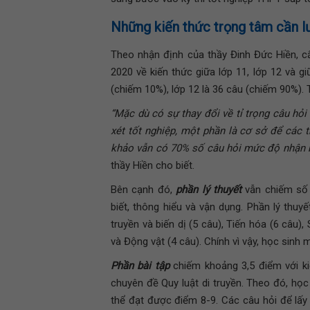
Những kiến thức trọng tâm cần l
Theo nhận định của thầy Đinh Đức Hiền, cấ
2020 về kiến thức giữa lớp 11, lớp 12 và g
(chiếm 10%), lớp 12 là 36 câu (chiếm 90%). T
“Mặc dù có sự thay đổi về tỉ trọng câu hỏi
xét tốt nghiệp, một phần là cơ sở để các 
khảo vẫn có 70% số câu hỏi mức độ nhận bi
thầy Hiền cho biết.
Bên cạnh đó,
phần lý thuyết
vẫn chiếm số 
biết, thông hiểu và vận dụng. Phần lý thuy
truyền và biến dị (5 câu), Tiến hóa (6 câu)
và Động vật (4 câu). Chính vì vậy, học sinh 
Phần bài tập
chiếm khoảng 3,5 điểm với ki
chuyên đề Quy luật di truyền. Theo đó, học
thể đạt được điểm 8-9. Các câu hỏi để lấy