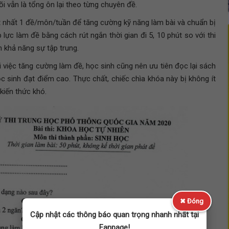
lõi vẫn là tổng ôn lại theo từng chuyên đề.
ít nhất 1 đề/môn/tuần để tăng cường kỹ năng làm bài và chuẩn bị
p lực làm đề bằng cách rút ngắn thời gian đi 5, 10 phút so với thi
 khả năng sự tập trung.
i việc tăng cường làm đề, học sinh cũng nên ưu tiên đọc lại sách
ọc sinh đạt điểm cao. Thực chất, chiếc chìa khóa này bị không ít
kiến thức khó.
✖ Đóng
Cập nhật các thông báo quan trọng nhanh nhất tại
Fanpage!