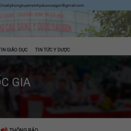
Email:
phongtuyensinhyduocsaigon@gmail.com
TIN GIÁO DỤC
TIN TỨC Y DƯỢC
C GIA
THÔNG BÁO