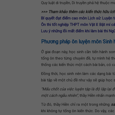
Quy luật di truyền, Di truyền phả hệ thuộc 
>>> Tham khảo thêm các kiến thức hữu ích
Bí quyết đạt điểm cao môn Lịch sử: Luyện t
Ôn thi tốt nghiệp THPT môn Vật lí: Bật mí 
Lưu ý những lỗi mất điểm khi làm bài thi N
Phương pháp ôn luyện môn Sinh 
Ở giai đoạn này, học sinh cần tiến hành so
tổng
ôn theo từng chuyên đề, tự mình hệ thố
thống các kiến thức một cách bài bản, có cái
Đồng thời, học sinh nên làm các dạng bài 
bài tập về một chủ đề như vậy sẽ giúp học 
“Mấu chốt của việc luyện tập là độ lặp lại
một cách ngẫu nhiên”,
thầy Hiền nhấn mạnh
Từ đó, thầy Hiền chỉ ra một trong những
sa
khi không tự tổng ôn kiến thức. Do vậy, cá