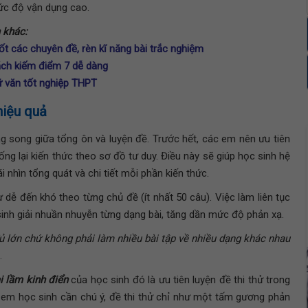
mức độ vận dụng cao.
 khác:
ốt các chuyên đề, rèn kĩ năng bài trắc nghiệm
cách kiếm điểm 7 dễ dàng
gữ văn tốt nghiệp THPT
hiệu quả
ng song giữa tổng ôn và luyện đề. Trước hết, các em nên ưu tiên
ng lại kiến thức theo sơ đồ tư duy. Điều này sẽ giúp học sinh hệ
 nhìn tổng quát và chi tiết mỗi phần kiến thức.
từ dễ đến khó theo từng chủ đề
(ít nhất 50 câu). Việc làm liên tục
sinh giải nhuần nhuyễn từng dạng bài, tăng dần mức độ phản xạ.
 đủ lớn chứ không phải làm nhiều bài tập về nhiều dạng khác nhau
.
i lầm kinh điển
của học sinh đó là ưu tiên luyện đề thi thử trong
c em học sinh cần chú ý, đề thi thử chỉ như một tấm gương phản