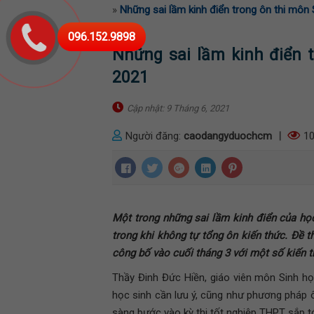
»
Những sai lầm kinh điển trong ôn thi môn
096.152.9898
Những sai lầm kinh điển 
2021
Cập nhật: 9 Tháng 6, 2021
Người đăng:
caodangyduochcm
|
10
Một trong những sai lầm kinh điển của học 
trong khi không tự tổng ôn kiến thức. Đề
công bố vào cuối tháng 3 với một số kiến t
Thầy Đinh Đức Hiền, giáo viên môn Sinh h
học sinh cần lưu ý, cũng như phương pháp ô
sàng bước vào kỳ thi tốt nghiệp THPT sắp tớ