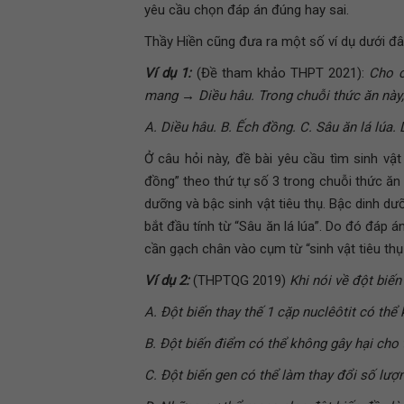
yêu cầu chọn đáp án đúng hay sai.
Thầy Hiền cũng đưa ra một số ví dụ dưới đâ
Ví dụ 1:
(Đề tham khảo THPT 2021):
Cho c
mang → Diều hâu. Trong chuỗi thức ăn này, 
A. Diều hâu. B. Ếch đồng. C. Sâu ăn lá lúa.
Ở câu hỏi này, đề bài yêu cầu tìm sinh vậ
đồng” theo thứ tự số 3 trong chuỗi thức ăn 
dưỡng và bậc sinh vật tiêu thụ. Bậc dinh dưỡn
bắt đầu tính từ “Sâu ăn lá lúa”. Do đó đáp á
cần gạch chân vào cụm từ “sinh vật tiêu thụ
Ví dụ 2:
(THPTQG 2019)
Khi nói về đột biến
A. Đột biến thay thế 1 cặp nuclêôtit có thể 
B. Đột biến điểm có thể không gây hại cho 
C. Đột biến gen có thể làm thay đổi số lượn