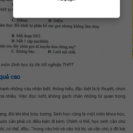
 môn Sinh học kỳ thi tốt nghiệp THPT
 quả cao
hanh những câu nhận biết, thông hiểu, đặc biệt là lý thuyết, chọn
á nhiều. Việc đọc lướt, không gạch chân những từ quan trọng
dạng, đôi khi khá trừu tượng. Sinh học cũng là một môn khoa học,
uôn cần phải có điều kiện đi kèm. Chính vì thế, học sinh cần chú
chỉ, có thể, đều…”
trong câu hỏi và câu trả lời, và cần chú ý đề bài