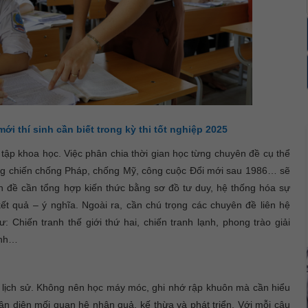
ới thí sinh cần biết trong kỳ thi tốt nghiệp 2025
tập khoa học. Việc phân chia thời gian học từng chuyên đề cụ thể
 chiến chống Pháp, chống Mỹ, công cuộc Đổi mới sau 1986… sẽ
n đề cần tổng hợp kiến thức bằng sơ đồ tư duy, hệ thống hóa sự
kết quả – ý nghĩa. Ngoài ra, cần chú trọng các chuyên đề liên hệ
ư: Chiến tranh thế giới thứ hai, chiến tranh lạnh, phong trào giải
inh…
y lịch sử. Không nên học máy móc, ghi nhớ rập khuôn mà cần hiểu
hận diện mối quan hệ nhân quả, kế thừa và phát triển. Với mỗi câu