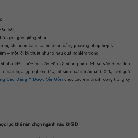
m:
câu hỏi;
thời gian gần giống nhau;
, trong khi hoàn toàn có thể đoán bằng phương pháp hợp lý;
hiệm – một lỗi kỹ thuật nhưng hậu quả nghiêm trọng.
ghi nhớ kiến thức mà còn cần kỹ năng phân tích và vận dụng linh
nh thần học tập nghiêm túc, thí sinh hoàn toàn có thể đạt kết quả
ng Cao Đẳng Y Dược Sài Gòn
chúc các em thành công trong kỳ
học lực khá nên chọn ngành nào khối D