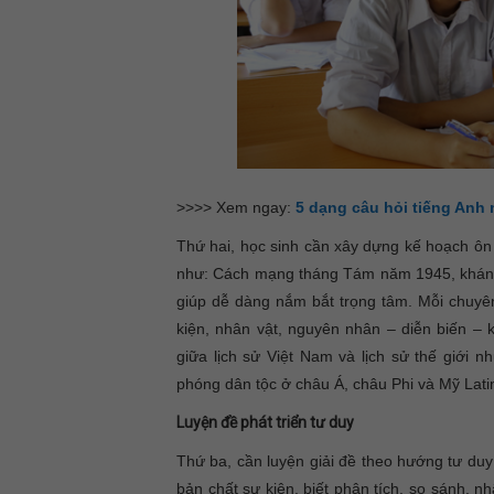
>>>> Xem ngay:
5 dạng câu hỏi tiếng Anh m
Thứ hai, học sinh cần xây dựng kế hoạch ôn 
như: Cách mạng tháng Tám năm 1945, kháng
giúp dễ dàng nắm bắt trọng tâm. Mỗi chuyê
kiện, nhân vật, nguyên nhân – diễn biến – 
giữa lịch sử Việt Nam và lịch sử thế giới nh
phóng dân tộc ở châu Á, châu Phi và Mỹ Lat
Luyện đề phát triển tư duy
Thứ ba, cần luyện giải đề theo hướng tư du
bản chất sự kiện, biết phân tích, so sánh, n