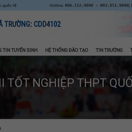
c quốc tế
Hotline:
| 
096.152.9898 - 093.851.9898
Ã TRƯỜNG: CDD4102
 TIN TUYỂN SINH
HỆ THỐNG ĐÀO TẠO
TIN TRƯỜNG
HI TỐT NGHIỆP THPT QUỐ
a