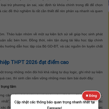
 loại trừ phương án sai, xác định từ khóa chính trong đề để chọn
à các đề thử nghiệm là rất cần thiết để rèn phản xạ nhanh và quen
óm. Thảo luận nhóm về một sự kiện lịch sử sẽ giúp học sinh phát
 luận sắc bén hơn. Đồng thời, nên tận dụng tài liệu học tập chính
i liệu hướng dẫn học tập của Bộ GD-ĐT, và các nguồn ôn luyện chất
 nghiệp THPT 2026 đạt điểm cao
một trong những môn đòi hỏi khả năng tư duy logic, ghi nhớ sự kiện
quả cao, thí sinh cần nắm vững những mẹo làm bài dưới đây:
a trọng tâm
ừng câu hỏi, chú ý tới các từ khóa như: “không đúng”, “chủ yếu”,
✖ Đóng
ng nhất”,… Những cụm từ này là mấu chốt giúp xác định chính xác
Cập nhật các thông báo quan trọng nhanh nhất tại
c xác định rõ giai đoạn lịch sử, hoàn cảnh cụ thể của sự kiện được
Fanpage!