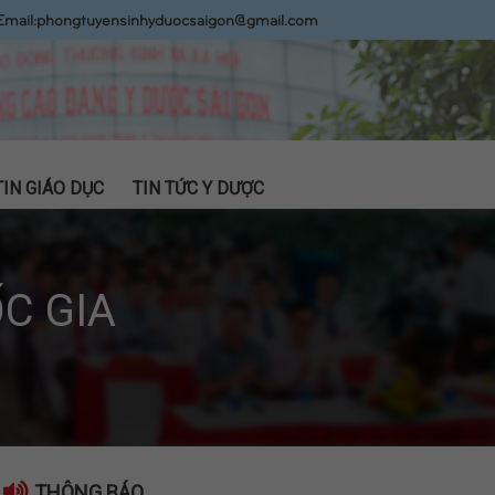
Email:
phongtuyensinhyduocsaigon@gmail.com
TIN GIÁO DỤC
TIN TỨC Y DƯỢC
C GIA
THÔNG BÁO