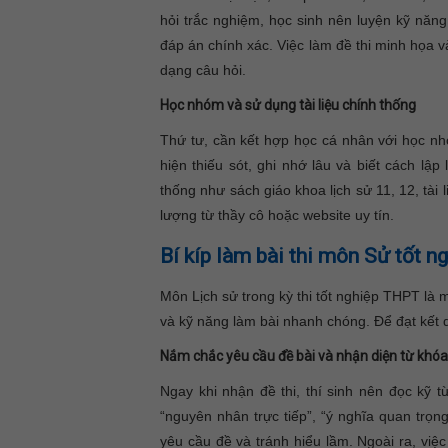
hỏi trắc nghiệm, học sinh nên luyện kỹ năng
đáp án chính xác. Việc làm đề thi minh họa v
dạng câu hỏi.
Học nhóm và sử dụng tài liệu chính thống
Thứ tư, cần kết hợp học cá nhân với học nh
hiện thiếu sót, ghi nhớ lâu và biết cách lập
thống như sách giáo khoa lịch sử 11, 12, tà
lượng từ thầy cô hoặc website uy tín.
Bí kíp làm bài thi môn Sử tốt
Môn Lịch sử trong kỳ thi tốt nghiệp THPT là 
và kỹ năng làm bài nhanh chóng. Để đạt kết 
Nắm chắc yêu cầu đề bài và nhận diện từ khó
Ngay khi nhận đề thi, thí sinh nên đọc kỹ t
“nguyên nhân trực tiếp”, “ý nghĩa quan trọ
yêu cầu đề và tránh hiểu lầm.
Ngoài ra, việ