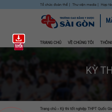
Tổ chức đoàn thể
Thư viện media
Hợp tá
M
TRANG CHỦ
VỀ CHÚNG TÔI
THÔNG
KỲ T
Trang chủ
»
Kỳ thi tốt nghiệp THPT Quốc Gi