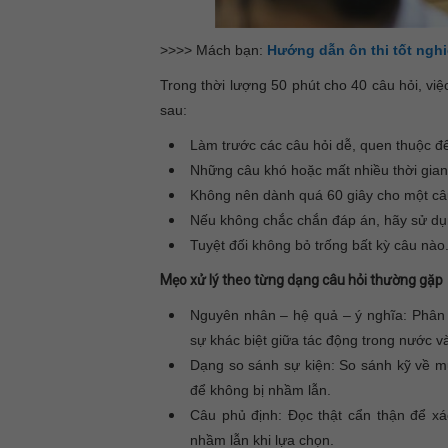
>>>> Mách bạn:
Hướng dẫn ôn thi tốt ngh
Trong thời lượng 50 phút cho 40 câu hỏi, việc
sau:
Làm trước các câu hỏi dễ, quen thuộc để 
Những câu khó hoặc mất nhiều thời gian
Không nên dành quá 60 giây cho một câ
Nếu không chắc chắn đáp án, hãy sử dụn
Tuyệt đối không bỏ trống bất kỳ câu nào
Mẹo xử lý theo từng dạng câu hỏi thường gặp
Nguyên nhân – hệ quả – ý nghĩa: Phân b
sự khác biệt giữa tác động trong nước v
Dạng so sánh sự kiện: So sánh kỹ về mụ
để không bị nhầm lẫn.
Câu phủ định: Đọc thật cẩn thận để xá
nhầm lẫn khi lựa chọn.