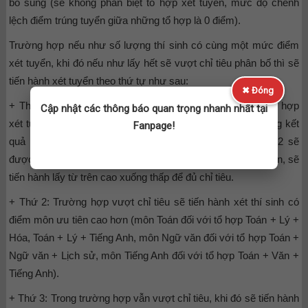
bổ sung (sẽ không phân biệt tổ hợp xét tuyển, mức độ chênh
lệch điểm trúng tuyển giữa những tổ hợp là 0 điểm).
Trường hợp nếu như số lượng thí sinh có cùng một mức điểm
xét tuyển, khi đó nếu như lấy hết sẽ vượt chỉ tiêu phân bố thì sẽ
tiến hành xét tuyển theo thứ tự như sau:
✖ Đóng
+ Thứ nhất: Xét thí sinh có tổng điểm của 3 môn thuộc tổ hợp
Cập nhật các thông báo quan trọng nhanh nhất tại
xét tuyển Học viện An ninh Nhân dân, điểm trung bình cộng kết
Fanpage!
quả học tập trong thời gian 3 năm THPT ở lớp 10, 11, 12 sẽ
được quy về thang điểm 30 làm tròn đến 2 chữ số thập phân, sẽ
tiến hành lấy từ trên cao xuống thấp để đủ chỉ tiêu.
+ Thứ 2: Trường hợp vượt chỉ tiêu sẽ tiến hành xét thí sinh có
điểm môn ưu tiên cao hơn (môn Toán đối với tổ hợp Toán + Lý +
Hóa, Toán + Lý + Tiếng Anh, môn Ngữ văn đối với tổ hợp Toán +
Ngữ văn + Lịch sử, môn Tiếng Anh đối với tổ hợp Toán + Văn +
Tiếng Anh).
+ Thứ 3: Trong trường hợp vẫn vượt chỉ tiêu, khi đó sẽ tiến hành