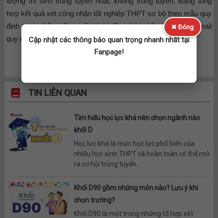
lượng thí sinh trúng tuyển hoặc không trúng tuyển. Bảng tổng
hợp kết quả xét công nhận tốt nghiệp THPT sơ bộ theo mẫu quy
định trong phần mềm quản lý thi đồng thời phải qua địa chỉ email
✖ Đóng
quy định.
Cập nhật các thông báo quan trọng nhanh nhất tại
Fanpage!
TIN LIÊN QUAN
Tìm hiểu học lực khá nên chọn ngành nào
khối D
Học lực khá là mức học lực phổ biến của
nhiều học sinh THPT và hoàn toàn có thể mở
ra cơ hội trúng tuyển...
Khối D90 gồm những môn nào? Lưu ý khi
chọn trường?
Khối D90 là một trong những tổ hợp xét