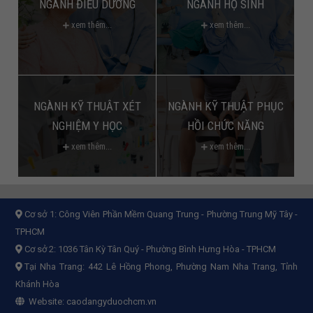
NGÀNH ĐIỀU DƯỠNG
NGÀNH HỘ SINH
xem thêm...
xem thêm...
NGÀNH KỸ THUẬT XÉT
NGÀNH KỸ THUẬT PHỤC
NGHIỆM Y HỌC
HỒI CHỨC NĂNG
xem thêm...
xem thêm...
Cơ sở 1:
Công Viên Phần Mềm Quang Trung - Phường Trung Mỹ Tây -
TPHCM
Cơ sở 2:
1036 Tân Kỳ Tân Quý - Phường Bình Hưng Hòa - TPHCM
Tại Nha Trang: 442 Lê Hồng Phong, Phường Nam Nha Trang, Tỉnh
Khánh Hòa
Website:
caodangyduochcm.vn