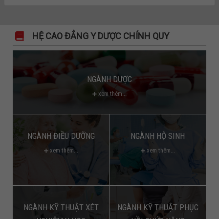
HỆ CAO ĐẲNG Y DƯỢC CHÍNH QUY
NGÀNH DƯỢC
xem thêm...
NGÀNH ĐIỀU DƯỠNG
NGÀNH HỘ SINH
xem thêm...
xem thêm...
NGÀNH KỸ THUẬT XÉT
NGÀNH KỸ THUẬT PHỤC