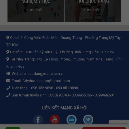
NGHIỆM Y HỌC
HỒI CHỨC NĂNG
xem thêm...
xem thêm...
Cơ sở 1:
Công Viên Phần Mềm Quang Trung - Phường Trung Mỹ Tây -
TPHCM
Cơ sở 2:
1036 Tân Kỳ Tân Quý - Phường Bình Hưng Hòa - TPHCM
Tại Nha Trang: 442 Lê Hồng Phong, Phường Nam Nha Trang, Tỉnh
Khánh Hòa
Website:
caodangyduochcm.vn
Email:
Cdyduocsaigon@gmail.com
Điện thoại:
096.152.9898
-
093.851.9898
Ban tư vấn tuyển sinh:
0338293340 - 0889965366 - 0399492601
LIÊN KẾT MẠNG XÃ HỘI