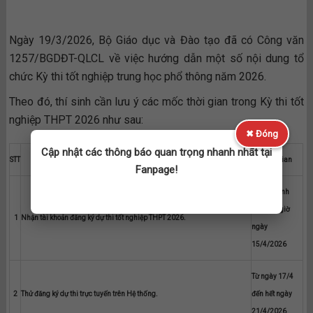
Ngày 19/3/2026, Bộ Giáo dục và Đào tạo đã có Công văn
1257/BGDĐT-QLCL về việc hướng dẫn một số nội dung tổ
chức Kỳ thi tốt nghiệp trung học phổ thông năm 2026.
Theo đó, thí sinh cần lưu ý các mốc thời gian trong Kỳ thi tốt
nghiệp THPT 2026 như sau:
✖ Đóng
Cập nhật các thông báo quan trọng nhanh nhất tại
STT
Nội dung
Thời gian
Fanpage!
Hoàn thành
trước 17 giờ
1
Nhận tài khoản đăng ký dự thi tốt nghiệp THPT 2026.
ngày
15/4/2026
Từ ngày 17/4
2
Thử đăng ký dự thi trực tuyến trên Hệ thống.
đến hết ngày
21/4/2026