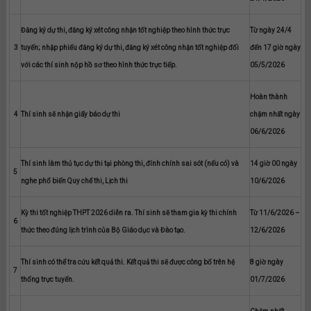
Đăng ký dự thi, đăng ký xét công nhận tốt nghiệp theo hình thức trực
Từ ngày 24/4
3
tuyến; nhập phiếu đăng ký dự thi, đăng ký xét công nhận tốt nghiệp đối
đến 17 giờ ngày
với các thí sinh nộp hồ sơ theo hình thức trực tiếp.
05/5/2026
Hoàn thành
4
Thí sinh sẽ nhận giấy báo dự thi
chậm nhất ngày
06/6/2026
Thí sinh làm thủ tục dự thi tại phòng thi, đính chính sai sót (nếu có) và
14 giờ 00 ngày
5
nghe phổ biến Quy chế thi, Lịch thi
10/6/2026
Kỳ thi tốt nghiệp THPT 2026 diễn ra. Thí sinh sẽ tham gia kỳ thi chính
Từ 11/6/2026 –
6
thức theo đúng lịch trình của Bộ Giáo dục và Đào tạo.
12/6/2026
Thí sinh có thể tra cứu kết quả thi. Kết quả thi sẽ được công bố trên hệ
8 giờ ngày
7
thống trực tuyến.
01/7/2026