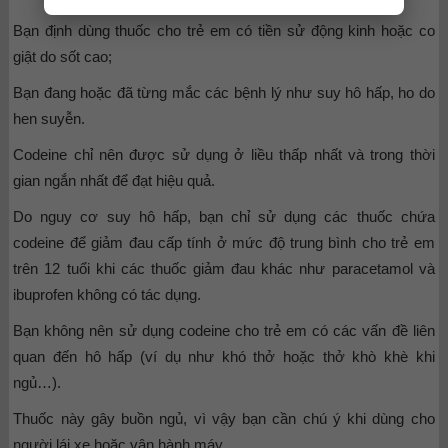
Bạn định dùng thuốc cho trẻ em có tiền sử động kinh hoặc co
giật do sốt cao;
Bạn đang hoặc đã từng mắc các bệnh lý như suy hô hấp, ho do
hen suyễn.
Codeine chỉ nên được sử dụng ở liều thấp nhất và trong thời
gian ngắn nhất để đạt hiệu quả.
Do nguy cơ suy hô hấp, bạn chỉ sử dụng các thuốc chứa
codeine để giảm đau cấp tính ở mức độ trung bình cho trẻ em
trên 12 tuổi khi các thuốc giảm đau khác như paracetamol và
ibuprofen không có tác dụng.
Bạn không nên sử dụng codeine cho trẻ em có các vấn đề liên
quan đến hô hấp (ví dụ như khó thở hoặc thở khò khè khi
ngủ…).
Thuốc này gây buồn ngủ, vì vậy bạn cần chú ý khi dùng cho
người lái xe hoặc vận hành máy.