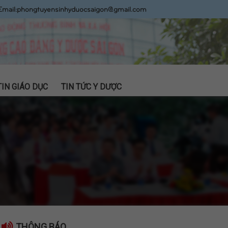
Email:
phongtuyensinhyduocsaigon@gmail.com
TIN GIÁO DỤC
TIN TỨC Y DƯỢC
THÔNG BÁO