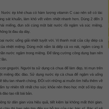
g. Nước ép khé chua có hàm lượng vitamin C cao nên sẽ có tác
ũng sát khuẩn, làm khô vết viêm nhiệt nhanh hơn. Dùng 2 đến 3
thái miếng, đun sôi cùng một bát nước rồi ngậm và súc miệng.
ông bị đau dạ dày.
oại nước uống giải nhiệt tuyệt vời. Vị thanh mát của cây diép cá
 của nhiệt miệng. Dùng một nắm lá diếp cá vo nát, ngâm cùng ít
phần nước ngậm trong miệng. Để tăng cường công dụng bạn nên
 lần.
ỏe con gngười. Người ta sử dụng cà chua để làm đẹp, trị mụn trên
hiệt miệng độc đáo. Sử dụng nước ép cà chua để ngậm và uống
 sẽ tiêu tan nhanh chóng. ĐÓi với những ai muốn tìm hiểu thêm về
m tự nhiên tốt nhất cho sức khỏe nên theo học một số lớp dạy
à đào tạo rất bài bản.
ệng từ dân gian vừa hiệu quả, tiết kiệm lại không mất thời gian.
ó chịu thì bạn nên tìm đến sự hỗ trợ của các bác sĩ. Bác sĩ sẽ