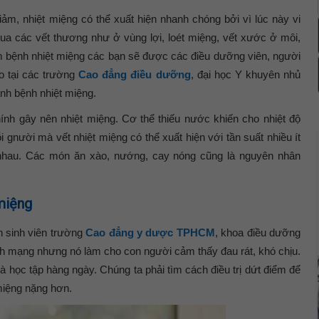
iảm, nhiệt miệng có thể xuất hiện nhanh chóng bởi vì lúc này vi
ua các vết thương như ở vùng lợi, loét miệng, vết xước ở môi,
m bệnh nhiệt miệng các bạn sẽ được các điều dưỡng viên, người
o tại các trường
Cao đẳng điều dưỡng
, đại học Y khuyên nhủ
nh bệnh nhiệt miệng.
ính gây nên nhiệt miệng. Cơ thể thiếu nước khiến cho nhiệt độ
i gnười mà vết nhiệt miệng có thể xuất hiện với tần suất nhiều ít
hau. Các món ăn xào, nướng, cay nóng cũng là nguyên nhân
 miệng
h sinh viên trường
Cao đẳng y dược TPHCM
, khoa điều dưỡng
nh mạng nhưng nó làm cho con người cảm thấy đau rát, khó chịu.
à học tập hàng ngày. Chúng ta phải tìm cách điều trị dứt điểm để
miệng nặng hơn.