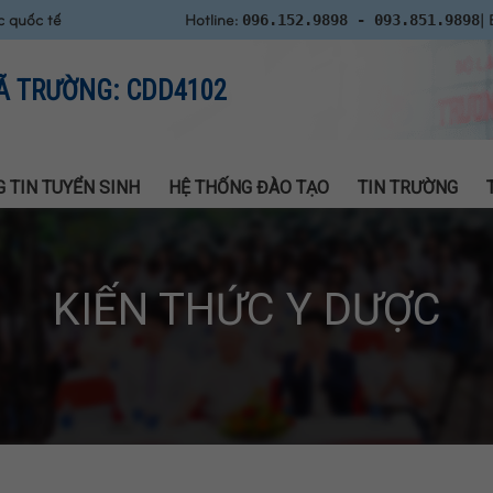
c quốc tế
Hotline:
| 
096.152.9898 - 093.851.9898
Ã TRƯỜNG: CDD4102
 TIN TUYỂN SINH
HỆ THỐNG ĐÀO TẠO
TIN TRƯỜNG
KIẾN THỨC Y DƯỢC