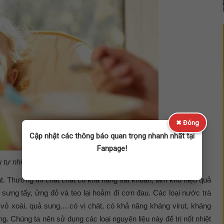
✖ Đóng
Cập nhật các thông báo quan trọng nhanh nhất tại
Fanpage!
 tự nhiên giúp giảm nhiệt miệng hiệu quả
át. Thường thì chất chát có khả năng sát khuẩn, làm khô hiệu quả
g sưng tấy, ửng đỏ và teo lại hoảm đi cơn đau. Các loại nước trà
, vỏ xoài, quả sung,…có vị chát, có khả năng kháng virut, kháng
. Chúng ta nên sử dụng các loại nguyên liệu này để trị nốt nhiệt