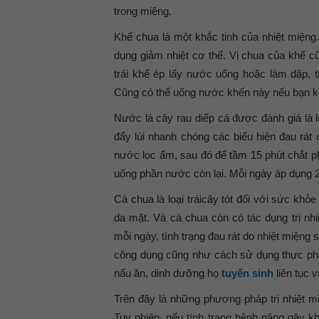
trong miệng.
Khế chua là một khắc tinh của nhiệt miện
dụng giảm nhiệt cơ thể. Vị chua của khế c
trái khế ép lấy nước uống hoặc làm dập, 
Cũng có thể uống nước khến này nếu bạn kh
Nước lá cây rau diếp cá được đánh giá là l
đẩy lùi nhanh chóng các biểu hiện đau rát
nước lọc ấm, sau đó để tầm 15 phút chắt 
uống phần nước còn lại. Mỗi ngày áp dụng 2
Cà chua là loại tráicây tót đối với sức kh
da mặt. Và cà chua còn có tác dụng trị n
mỗi ngày, tình trạng đau rát do nhiệt miệng
công dụng cũng như cách sử dụng thực phẩ
nấu ăn, dinh dưỡng họ
tuyển sinh
liên tục v
Trên đây là những phương pháp trị nhiệt mi
Tuy nhiên, nếu tính trạng bệnh nặng gây kh