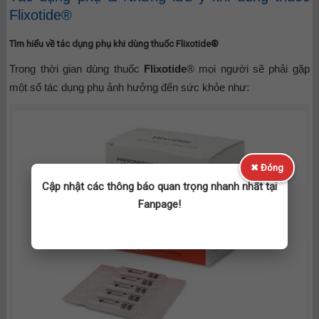
Flixotide®
Tìm hiểu về tác dụng phụ khi dùng thuốc Flixotide®
Trong thời gian dùng thuốc
Flixotide
® mọi người sẽ phải gặp
một số tác dụng phụ ảnh hưởng đến sức khỏe như:
✖ Đóng
Cập nhật các thông báo quan trọng nhanh nhất tại
Fanpage!