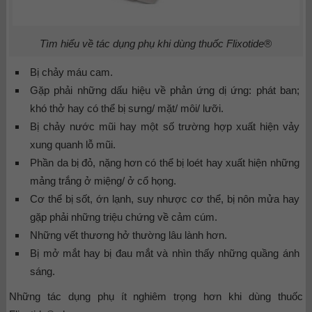
Tìm hiểu về tác dụng phụ khi dùng thuốc Flixotide®
Bị chảy máu cam.
Gặp phải những dấu hiệu về phản ứng dị ứng: phát ban;
khó thở hay có thể bị sưng/ mặt/ môi/ lưỡi.
Bị chảy nước mũi hay một số trường hợp xuất hiện vảy
xung quanh lỗ mũi.
Phần da bị đỏ, nặng hơn có thể bị loét hay xuất hiện những
mảng trắng ở miệng/ ở cổ họng.
Cơ thể bị sốt, ớn lạnh, suy nhược cơ thể, bị nôn mửa hay
gặp phải những triệu chứng về cảm cúm.
Những vết thương hở thường lâu lành hơn.
Bị mở mắt hay bị đau mắt và nhìn thấy những quầng ánh
sáng.
Những tác dụng phụ ít nghiêm trọng hơn khi dùng thuốc