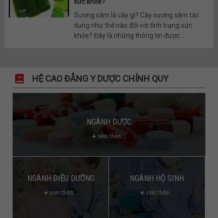
sức khỏe?
Sương sâm là cây gì? Cây sương sâm tác
dụng như thế nào đối với tình trạng sức
khỏe? Đây là những thông tin được...
HỆ CAO ĐẲNG Y DƯỢC CHÍNH QUY
NGÀNH DƯỢC
xem thêm...
NGÀNH ĐIỀU DƯỠNG
NGÀNH HỘ SINH
xem thêm...
xem thêm...