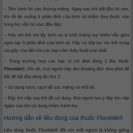
– Tiến hành hít vào đường miệng. Ngay sau khi bắt đầu hít vào,
khi đó ấn xuống ở phần đỉnh của bình xịt nhằm đưa thuốc vào
trong lúc vẫn hít sâu; đều đặn.
– Hãy nín thở khi lấy bình xịt ra khỏi miệng tuy nhiên vẫn giữa
ngón tay ở phần đỉnh của bình xịt. Hãy cứ tiếp tục nín thở trong
vài giây cho đến khi các bạn cảm thấy thoải mái nhất.
– Trong trường hợp các bác sĩ chỉ định dùng 2 liều thuốc
Flixotide
®. Khi đó, mọi người hãy đợi khoảng tầm nửa phút để
bắt để bắt đầu dùng lần thứ 2.
– Sử dụng nước sạch để súc miệng và nhổ bỏ.
– Đậy kín nắp sau khi đã sử dụng. Mọi người lưu ý đậy kín nắp
ngậm sau khi sử dụng nhằm tránh bụi.
Hướng dẫn về liều dùng của thuốc Flixotide®
Liều dùng thuốc Flixotide® đối với mỗi người là không giống