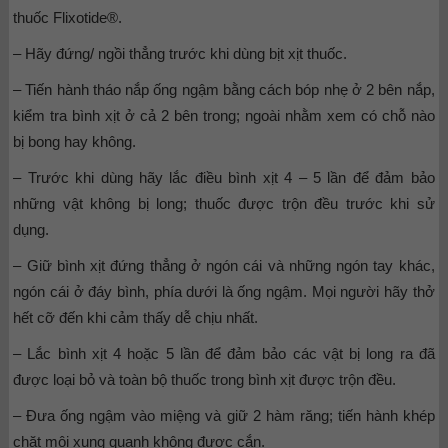
thuốc Flixotide®.
– Hãy đứng/ ngồi thẳng trước khi dùng bịt xịt thuốc.
– Tiến hành tháo nắp ống ngậm bằng cách bóp nhẹ ở 2 bên nắp,
kiểm tra bình xịt ở cả 2 bên trong; ngoài nhằm xem có chỗ nào
bị bong hay không.
– Trước khi dùng hãy lắc điều bình xịt 4 – 5 lần để đảm bảo
những vật không bị long; thuốc được trộn đều trước khi sử
dụng.
– Giữ bình xịt đứng thẳng ở ngón cái và những ngón tay khác,
ngón cái ở đáy bình, phía dưới là ống ngậm. Mọi người hãy thở
hết cỡ đến khi cảm thấy dễ chịu nhất.
– Lắc bình xịt 4 hoặc 5 lần để đảm bảo các vật bị long ra đã
được loại bỏ và toàn bộ thuốc trong bình xịt được trộn đều.
– Đưa ống ngậm vào miệng và giữ 2 hàm răng; tiến hành khép
chặt môi xung quanh không được cắn.