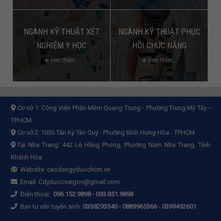
NGÀNH KỸ THUẬT XÉT
NGÀNH KỸ THUẬT PHỤC
NGHIỆM Y HỌC
HỒI CHỨC NĂNG
xem thêm...
xem thêm...
Cơ sở 1:
Công Viên Phần Mềm Quang Trung - Phường Trung Mỹ Tây -
TPHCM
Cơ sở 2:
1036 Tân Kỳ Tân Quý - Phường Bình Hưng Hòa - TPHCM
Tại Nha Trang: 442 Lê Hồng Phong, Phường Nam Nha Trang, Tỉnh
Khánh Hòa
Website:
caodangyduochcm.vn
Email:
Cdyduocsaigon@gmail.com
Điện thoại:
096.152.9898
-
093.851.9898
Ban tư vấn tuyển sinh:
0338293340 - 0889965366 - 0399492601