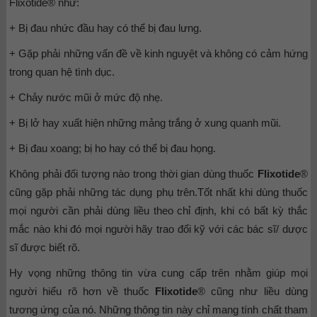
Flixotide® như:
+ Bị đau nhức đầu hay có thể bị đau lưng.
+ Gặp phải những vấn đề về kinh nguyệt và không có cảm hứng
trong quan hệ tình dục.
+ Chảy nước mũi ở mức độ nhẹ.
+ Bị lở hay xuất hiện những mảng trắng ở xung quanh mũi.
+ Bị đau xoang; bị ho hay có thể bị đau họng.
Không phải đối tượng nào trong thời gian dùng thuốc
Flixotide
®
cũng gặp phải những tác dụng phụ trên.Tốt nhất khi dùng thuốc
mọi người cần phải dùng liều theo chỉ định, khi có bất kỳ thắc
mắc nào khi đó mọi người hãy trao đổi kỹ với các bác sĩ/ dược
sĩ được biết rõ.
Hy vọng những thông tin vừa cung cấp trên nhằm giúp mọi
người hiểu rõ hơn về thuốc
Flixotide
® cũng như liều dùng
tương ứng của nó. Những thông tin này chỉ mang tính chất tham