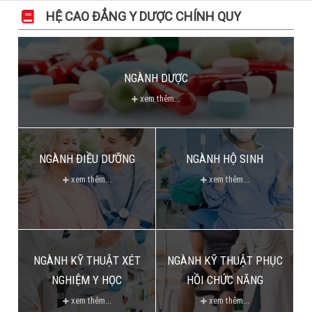
HỆ CAO ĐẲNG Y DƯỢC CHÍNH QUY
NGÀNH DƯỢC
xem thêm...
NGÀNH ĐIỀU DƯỠNG
NGÀNH HỘ SINH
xem thêm...
xem thêm...
NGÀNH KỸ THUẬT XÉT
NGÀNH KỸ THUẬT PHỤC
NGHIỆM Y HỌC
HỒI CHỨC NĂNG
xem thêm...
xem thêm...