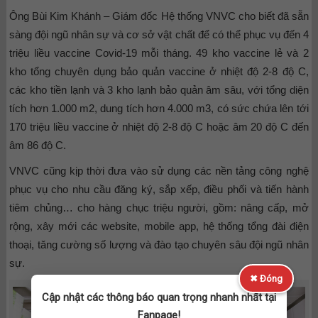
Ông Bùi Kim Khánh – Giám đốc Hệ thống VNVC cho biết đã sẵn
sàng đội ngũ nhân sự và cơ sở vật chất để có thể phục vụ đến 4
triệu liều vaccine Covid-19 mỗi tháng. 49 kho vaccine lẻ và 2
kho tổng chuyên dụng bảo quản vaccine ở nhiệt độ 2-8 độ C,
các kho tiền lạnh và 3 kho lạnh bảo quản âm sâu, với tổng diện
tích hơn 1.000 m2, dung tích hơn 4.000 m3, có sức chứa lên tới
170 triệu liều vaccine ở nhiệt độ 2-8 độ C hoặc âm 20 độ C đến
âm 86 độ C.
VNVC cũng kịp thời đưa vào sử dụng các nền tảng công nghệ
phục vụ cho nhu cầu đăng ký, sắp xếp, điều phối và tiến hành
tiêm chủng… cho hàng chục triệu người, gồm: nâng cấp, mở
rộng, xây mới các website, mobile app, hệ thống tổng đài điện
thoại, tăng cường số lượng và đào tạo chuyên sâu đội ngũ nhân
sự.
✖ Đóng
Cập nhật các thông báo quan trọng nhanh nhất tại
Fanpage!