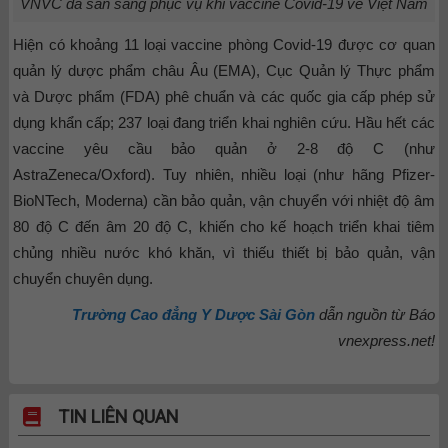
VNVC đã sẵn sàng phục vụ khi vaccine Covid-19 về Việt Nam
Hiện có khoảng 11 loại vaccine phòng Covid-19 được cơ quan
quản lý dược phẩm châu Âu (EMA), Cục Quản lý Thực phẩm
và Dược phẩm (FDA) phê chuẩn và các quốc gia cấp phép sử
dụng khẩn cấp; 237 loại đang triển khai nghiên cứu. Hầu hết các
vaccine yêu cầu bảo quản ở 2-8 độ C (như
AstraZeneca/Oxford). Tuy nhiên, nhiều loại (như hãng Pfizer-
BioNTech, Moderna) cần bảo quản, vận chuyển với nhiệt độ âm
80 độ C đến âm 20 độ C, khiến cho kế hoạch triển khai tiêm
chủng nhiều nước khó khăn, vì thiếu thiết bị bảo quản, vận
chuyển chuyên dụng.
Trường Cao đẳng Y Dược Sài Gòn
dẫn nguồn từ Báo
vnexpress.net!
TIN LIÊN QUAN