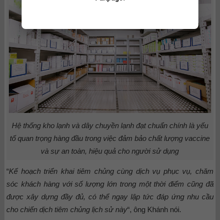
Hệ thống kho lạnh và dây chuyền lạnh đạt chuẩn chính là yếu
tố quan trọng hàng đầu trong việc đảm bảo chất lượng vaccine
và sự an toàn, hiệu quả cho người sử dụng
“
Kế hoạch triển khai tiêm chủng cùng dịch vụ phục vụ, chăm
sóc khách hàng với số lượng lớn trong một thời điểm cũng đã
được xây dựng đầy đủ, có thể ngay lập tức đáp ứng nhu cầu
cho chiến dịch tiêm chủng lịch sử này
“, ông Khánh nói.