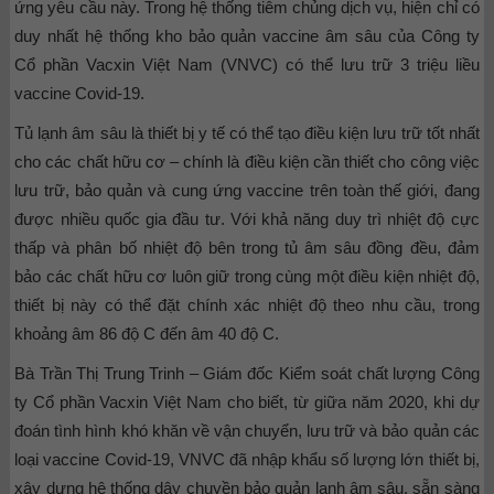
ứng yêu cầu này. Trong hệ thống tiêm chủng dịch vụ, hiện chỉ có
duy nhất hệ thống kho bảo quản vaccine âm sâu của Công ty
Cổ phần Vacxin Việt Nam (VNVC) có thể lưu trữ 3 triệu liều
vaccine Covid-19.
Tủ lạnh âm sâu là thiết bị y tế có thể tạo điều kiện lưu trữ tốt nhất
cho các chất hữu cơ – chính là điều kiện cần thiết cho công việc
lưu trữ, bảo quản và cung ứng vaccine trên toàn thế giới, đang
được nhiều quốc gia đầu tư. Với khả năng duy trì nhiệt độ cực
thấp và phân bố nhiệt độ bên trong tủ âm sâu đồng đều, đảm
bảo các chất hữu cơ luôn giữ trong cùng một điều kiện nhiệt độ,
thiết bị này có thể đặt chính xác nhiệt độ theo nhu cầu, trong
khoảng âm 86 độ C đến âm 40 độ C.
Bà Trần Thị Trung Trinh – Giám đốc Kiểm soát chất lượng Công
ty Cổ phần Vacxin Việt Nam cho biết, từ giữa năm 2020, khi dự
đoán tình hình khó khăn về vận chuyển, lưu trữ và bảo quản các
loại vaccine Covid-19, VNVC đã nhập khẩu số lượng lớn thiết bị,
xây dựng hệ thống dây chuyền bảo quản lạnh âm sâu, sẵn sàng