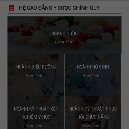
HỆ CAO ĐẲNG Y DƯỢC CHÍNH QUY
NGÀNH DƯỢC
xem thêm...
NGÀNH ĐIỀU DƯỠNG
NGÀNH HỘ SINH
xem thêm...
xem thêm...
NGÀNH KỸ THUẬT XÉT
NGÀNH KỸ THUẬT PHỤC
NGHIỆM Y HỌC
HỒI CHỨC NĂNG
xem thêm...
xem thêm...