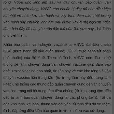
rộng. Ngoài kho lạnh âm sâu và dây chuyền bảo quản, vận
chuyển chuyên dụng, VNVC còn chuẩn bị đầy đủ các điều kiện
tốt nhất về nhân lực vận hành và quy trình đảm bảo chất lượng
vận hành dây chuyền lạnh âm sâu được xây dựng nghiêm ngặt,
đảm bảo đầy đủ các yêu cầu đặc thù của lĩnh vực này
“, bà Trinh
cho biết thêm.
Khâu bảo quản, vận chuyển vaccine tại VNVC đạt tiêu chuẩn
GSP (thực hành tốt bảo quản thuốc), GDP (thực hành tốt phân
phối thuốc) của Bộ Y tế. Theo bà Trinh, VNVC còn đầu tư hệ
thống xe lạnh chuyên dụng vận chuyển vaccine giúp đảm bảo
chất lượng vaccine cao nhất, từ sân bay về các kho tổng và vận
chuyển vaccine liên trung tâm (từ trung tâm này đến trung tâm
khác), hệ thống các thùng bảo quản chuyên dụng để vận chuyển
vaccine trong nội bộ trung tâm tiêm chủng (từ kho trung tâm đến
các tủ lạnh bảo quản chuyên dụng tại các phòng tiêm). Tất cả
các kho lạnh, xe lạnh, thùng vận chuyển, tủ lạnh đều được thẩm
định, đáp ứng điều kiện bảo quản trước khi đưa vào sử dụng.