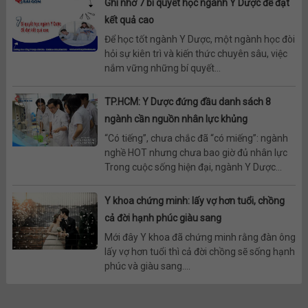
Ghi nhớ 7 bí quyết học ngành Y Dược để đạt
kết quả cao
Để học tốt ngành Y Dược, một ngành học đòi
hỏi sự kiên trì và kiến thức chuyên sâu, việc
nắm vững những bí quyết...
TP.HCM: Y Dược đứng đầu danh sách 8
ngành cần nguồn nhân lực khủng
“Có tiếng”, chưa chắc đã “có miếng”: ngành
nghề HOT nhưng chưa bao giờ đủ nhân lực
Trong cuộc sống hiện đại, ngành Y Dược...
Y khoa chứng minh: lấy vợ hơn tuổi, chồng
cả đời hạnh phúc giàu sang
Mới đây Y khoa đã chứng minh rằng đàn ông
lấy vợ hơn tuổi thì cả đời chồng sẽ sống hạnh
phúc và giàu sang....