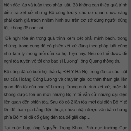
hiện độc lập và tuân theo pháp luật, Bộ không can thiệp quá trình
điều tra xét xử nhưng Bộ cũng lưu ý các cơ quan chức năng
phải đánh giá trách nhiệm hình sự trên cơ sở đúng người đúng
tội, không để oan sai.
“Đề nghị tòa án trong quá trình xem xét phải minh bạch, trọng
chứng, trọng cung để có phiên xét xử đúng theo pháp luật cũng
như tâm lý mong mỏi của xã hội hiện nay. Nếu có thể được đề
nghị tòa tuyên vô tội cho bác sĩ Lương”, ông Quang thông tin.
Bộ cũng đã có buổi hội thảo tại ĐH Y Hà Nội trong đó có các luật
sư của Hoàng Công Lương và chuyên gia lọc thận tham gia liên
quan đến tội của bác sĩ Lương. Trong quá trình xét xử, mặc dù
không được tòa án mời nhưng Bộ Y tế vẫn cử những đại diện
liên quan đến phiên tòa. Sau đó có 2 lần tòa mời đại diện Bộ Y tế
lên để tham gia bằng điện thoại, chưa nhận được văn bản nhưng
phía Bộ Y tế đã cố gắng đến tòa để giải đáp…
Tại cuộc họp, ông Nguyễn Trọng Khoa, Phó cục trưởng Cục