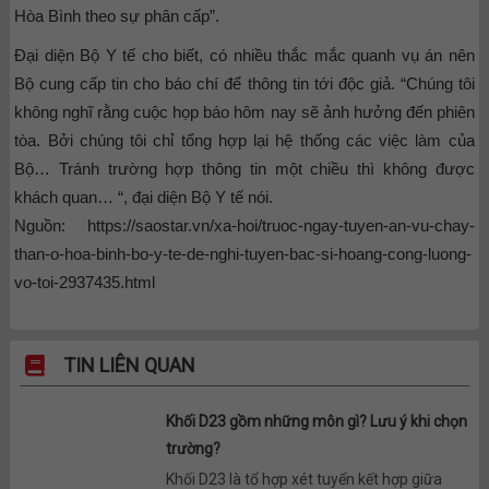
Hòa Bình theo sự phân cấp”.
Đại diện Bộ Y tế cho biết, có nhiều thắc mắc quanh vụ án nên
Bộ cung cấp tin cho báo chí để thông tin tới độc giả. “Chúng tôi
không nghĩ rằng cuộc họp báo hôm nay sẽ ảnh hưởng đến phiên
tòa. Bởi chúng tôi chỉ tổng hợp lại hệ thống các việc làm của
Bộ… Tránh trường hợp thông tin một chiều thì không được
khách quan… “, đại diện Bộ Y tế nói.
Nguồn: https://saostar.vn/xa-hoi/truoc-ngay-tuyen-an-vu-chay-
than-o-hoa-binh-bo-y-te-de-nghi-tuyen-bac-si-hoang-cong-luong-
vo-toi-2937435.html
TIN LIÊN QUAN
Khối D23 gồm những môn gì? Lưu ý khi chọn
trường?
Khối D23 là tổ hợp xét tuyển kết hợp giữa