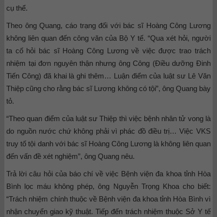
cụ thể.
Theo ông Quang, cáo trạng đối với bác sĩ Hoàng Công Lương
không liên quan đến công văn của Bộ Y tế. “Qua xét hỏi, người
ta cố hỏi bác sĩ Hoàng Công Lương về việc được trao trách
nhiệm tại đơn nguyên thận nhưng ông Công (Điều dưỡng Đinh
Tiến Công) đã khai là ghi thêm… Luận điểm của luật sư Lê Văn
Thiệp cũng cho rằng bác sĩ Lương không có tội”, ông Quang bày
tỏ.
“Theo quan điểm của luật sư Thiệp thì việc bệnh nhân tử vong là
do nguồn nước chứ không phải vì phác đồ điều trị… Việc VKS
truy tố tội danh với bác sĩ Hoàng Công Lương là không liên quan
đến vấn đề xét nghiệm”, ông Quang nêu.
Trả lời câu hỏi của báo chí về việc Bệnh viện đa khoa tỉnh Hòa
Bình lọc máu không phép, ông Nguyễn Trọng Khoa cho biết:
“Trách nhiệm chính thuộc về Bệnh viện đa khoa tỉnh Hòa Bình vì
nhận chuyển giao kỹ thuật. Tiếp đến trách nhiệm thuộc Sở Y tế