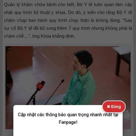
Quản lý khám chữa bệnh cho biết, Bộ Y tế luôn quan tâm cập
nhật quy trình kỹ thuật y khoa. Do đó, ý kiến cho rằng Bộ Y tế
chậm chạp ban hành quy trình chạy thận là không đúng. “Sau
sự cố Bộ Y tế đã bổ sung thêm 7 quy trình nhưng không phải là
chậm chễ…”, ông Khoa khẳng định.
✖ Đóng
Cập nhật các thông báo quan trọng nhanh nhất tại
Fanpage!