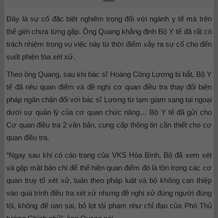
Đây là sự cố đặc biệt nghiêm trọng đối với ngành y tế mà trên
thế giới chưa từng gặp. Ông Quang khẳng định Bộ Y tế đã rất có
trách nhiệm trong vụ việc này từ thời điểm xảy ra sự cố cho đến
suốt phiên tòa xét xử.
Theo ông Quang, sau khi bác sĩ Hoàng Công Lương bị bắt, Bộ Y
tế đã nêu quan điểm và đề nghị cơ quan điều tra thay đổi biện
pháp ngăn chặn đối với bác sĩ Lương từ tạm giam sang tại ngoại
dưới sự quản lý của cơ quan chức năng… Bộ Y tế đã gửi cho
Cơ quan điều tra 2 văn bản, cung cấp thông tin cần thiết cho cơ
quan điều tra.
“Ngay sau khi có cáo trạng của VKS Hòa Bình, Bộ đã xem xét
và gặp mặt báo chí để thể hiện quan điểm đó là tôn trọng các cơ
quan truy tố xét xử, tuân theo pháp luật và bộ không can thiệp
vào quá trình điều tra xét xử nhưng đề nghị xử đúng người đúng
tội, không để oan sai, bỏ lọt tội phạm như chỉ đạo của Phó Thủ