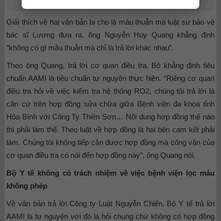
Bị cáo Hoàng Công Lương
Giải thích về hai văn bản bị cho là mâu thuẫn mà luật sư bảo vệ
bác sĩ Lương đưa ra, ông Nguyễn Huy Quang khẳng định
“không có gì mâu thuẫn mà chỉ là trả lời khác nhau”.
Theo ông Quang, trả lời cơ quan điều tra, Bộ khẳng định tiêu
chuẩn AAMI là tiêu chuẩn tự nguyện thực hiện. “Riêng cơ quan
điều tra hỏi về việc kiểm tra hệ thống RO2, chúng tôi trả lời là
căn cứ trên hợp đồng sửa chữa giữa Bệnh viện đa khoa tỉnh
Hòa Bình với Công Ty Thiên Sơn… Nội dung hợp đồng thế nào
thì phải làm thế. Theo luật về hợp đồng là hai bên cam kết phải
làm. Chúng tôi không tiếp cận được hợp đồng mà công văn của
cơ quan điều tra có nói đến hợp đồng này”, ông Quang nói.
Bộ Y tế không có trách nhiệm về việc bệnh viện lọc máu
không phép
Về văn bản trả lời Công ty Luật Nguyễn Chiến, Bộ Y tế trả lời
AAMI là tự nguyện với đó là hỏi chung chứ không có hợp đồng