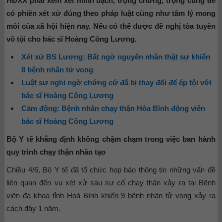
HĐXX phải xem xét minh bạch, trọng chứng, trọng cung để
có phiên xét xử đúng theo pháp luật cũng như tâm lý mong
mỏi của xã hội hiện nay. Nếu có thể được đề nghị tòa tuyên
vô tội cho bác sĩ Hoàng Công Lương.
Xét xử BS Lương: Bất ngờ nguyên nhân thật sự khiến
8 bệnh nhân tử vong
Luật sư nghi ngờ chứng cứ đã bị thay đổi để ép tội với
bác sĩ Hoàng Công Lương
Cảm động: Bệnh nhân chạy thận Hòa Bình động viên
bác sĩ Hoàng Công Lương
Bộ Y tế khẳng định không chậm chạm trong việc ban hành
quy trình chạy thận nhân tạo
Chiều 4/6, Bộ Y tế đã tổ chức họp báo thông tin những vấn đề
liên quan đến vụ xét xử sau sự cố chạy thận xảy ra tại Bệnh
viện đa khoa tỉnh Hoà Bình khiến 9 bệnh nhân tử vong xảy ra
cách đây 1 năm.