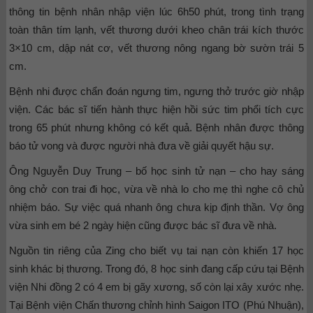
thông tin bệnh nhân nhập viện lúc 6h50 phút, trong tình trạng
toàn thân tím lạnh, vết thương dưới kheo chân trái kích thước
3×10 cm, dập nát cơ, vết thương nông ngang bờ sườn trái 5
cm.
Bệnh nhi được chẩn đoán ngưng tim, ngưng thở trước giờ nhập
viện. Các bác sĩ tiến hành thực hiện hồi sức tim phổi tích cực
trong 65 phút nhưng không có kết quả. Bệnh nhân được thông
báo tử vong và được người nhà đưa về giải quyết hậu sự.
Ông Nguyễn Duy Trung – bố học sinh tử nạn – cho hay sáng
ông chở con trai đi học, vừa về nhà lo cho mẹ thì nghe cô chủ
nhiệm báo. Sự việc quá nhanh ông chưa kịp định thần. Vợ ông
vừa sinh em bé 2 ngày hiện cũng được bác sĩ đưa về nhà.
Nguồn tin riêng của Zing cho biết vụ tai nạn còn khiến 17 học
sinh khác bị thương. Trong đó, 8 học sinh đang cấp cứu tại Bệnh
viện Nhi đồng 2 có 4 em bị gãy xương, số còn lại xây xước nhẹ.
Tại Bệnh viện Chấn thương chỉnh hình Saigon ITO (Phú Nhuận),