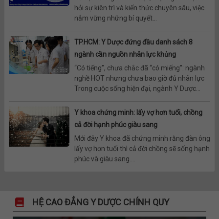
hỏi sự kiên trì và kiến thức chuyên sâu, việc
nắm vững những bí quyết...
TP.HCM: Y Dược đứng đầu danh sách 8
ngành cần nguồn nhân lực khủng
“Có tiếng”, chưa chắc đã “có miếng”: ngành
nghề HOT nhưng chưa bao giờ đủ nhân lực
Trong cuộc sống hiện đại, ngành Y Dược...
Y khoa chứng minh: lấy vợ hơn tuổi, chồng
cả đời hạnh phúc giàu sang
Mới đây Y khoa đã chứng minh rằng đàn ông
lấy vợ hơn tuổi thì cả đời chồng sẽ sống hạnh
phúc và giàu sang....
HỆ CAO ĐẲNG Y DƯỢC CHÍNH QUY