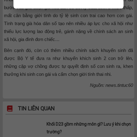
bước vào giai đoạn già hóa dân số bởi tỷ suất sinh ở mức thấp,
mất cân bằng giới tính do tỷ lệ sinh con trai cao hơn con gái.
Tình trạng già hóa dân số tạo nên nhiều áp lực cho xã hội như
thiếu lực lượng lao động trẻ, gánh nặng về chính sách an sinh
xã hội, gia đình đơn chiếc…
Bên cạnh đó, còn có thêm nhiều chính sách khuyến sinh đã
được Bộ Y tế đưa ra như khuyến khích sinh 2 con trở lên,
những cặp vợ chồng được tự quyết định số con sinh ra, khen
thưởng khi sinh con gái và cấm chọn giới tính thai nhi.
Nguồn: news.tintuc60
TIN LIÊN QUAN
Khối D23 gồm những môn gì? Lưu ý khi chọn
trường?