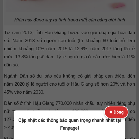
Hiện nay đang xảy ra tình trạng mất cân bằng giới tính
Từ năm 2013, tỉnh Hậu Giang bước vào giai đoạn già hóa dân
số. Năm 2013 số người cao tuổi (từ khoảng 60 tuổi trở lên)
chiếm khoảng 10% năm 2015 là 12.4%, năm 2017 tăng lên ở
mức 13.8% tổng số dân. Tỷ lệ người già ở cả nước hiện là 11%
dân số.
Ngành Dân số dự báo nếu không có giải pháp can thiệp, đến
năm 2020 tỷ lệ người cao tuổi ở Hậu Giang sẽ hơn 20% và hơn
45% vào năm 2030.
Dân số ở tỉnh Hậu Giang 770.000 nhân khẩu, tuy nhiên riêng phụ
nữ trong độ tuổi sinh đẻ hơn 180.000 người. Trong đó, có
✖ Đóng
127.000 phụ nữ đã có chồng, nhưng tỷ lệ chưa sinh con lên đến
Cập nhật các thông báo quan trọng nhanh nhất tại
> 40%.
Fanpage!
Không chỉ riêng tại Hậu Giang, Việt Nam cũng đang trên đà