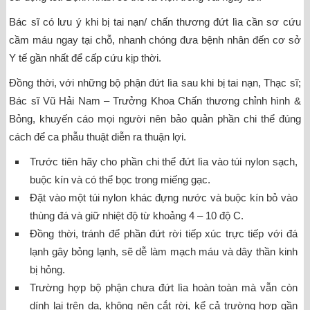
Bác sĩ có lưu ý khi bị tai nạn/ chấn thương đứt lìa cần sơ cứu
cầm máu ngay tại chỗ, nhanh chóng đưa bệnh nhân đến cơ sở
Y tế gần nhất để cấp cứu kịp thời.
Đồng thời, với những bộ phận đứt lìa sau khi bị tai nạn, Thạc sĩ;
Bác sĩ Vũ Hải Nam – Trưởng Khoa Chấn thương chỉnh hình &
Bỏng, khuyến cáo mọi người nên bảo quản phần chi thể đúng
cách để ca phẫu thuật diễn ra thuận lợi.
Trước tiên hãy cho phần chi thể đứt lìa vào túi nylon sạch,
buộc kín và có thể bọc trong miếng gạc.
Đặt vào một túi nylon khác đựng nước và buộc kín bỏ vào
thùng đá và giữ nhiệt độ từ khoảng 4 – 10 độ C.
Đồng thời, tránh để phần đứt rời tiếp xúc trực tiếp với đá
lạnh gây bỏng lạnh, sẽ dễ làm mạch máu và dây thần kinh
bị hỏng.
Trường hợp bộ phận chưa đứt lìa hoàn toàn mà vẫn còn
dính lại trên da, không nên cắt rời, kể cả trường hợp gần