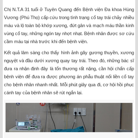
Chị N.T.A 31 tuổi ở Tuyên Quang đến Bệnh viện Đa khoa Hùng
Vương (Phú Thọ) cấp cứu trong tình trạng cổ tay trái chảy nhiều
máu và lộ toàn bộ khớp xương, đứt gân và mạch máu thần kinh
vùng cổ tay, những ngón tay nhợt nhạt. Bệnh nhân được sơ cứu
cầm máu tại nhà trước khi đến bệnh viện.
Kết quả lâm sàng cho thấy hình ảnh gãy gương thuyền, xương
nguyệt và đầu dưới xương quay tay trái. Theo đó, những bác sĩ
đưa ra nhận định đây là tổn thương rất nặng, cần hội chẩn cấp
bệnh viện để đưa ra được phương án phẫu thuật nối liền cổ tay
cho bệnh nhân nhanh nhất. Mỗi phút giây qua đi, cơ hội hồi phục
cánh tay của bệnh nhân sẽ rút ngắn lại.