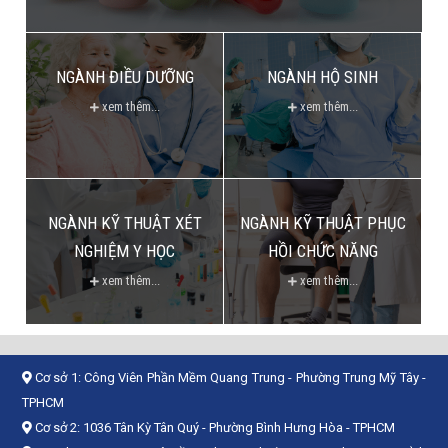
NGÀNH ĐIỀU DƯỠNG
NGÀNH HỘ SINH
xem thêm...
xem thêm...
NGÀNH KỸ THUẬT XÉT
NGÀNH KỸ THUẬT PHỤC
NGHIỆM Y HỌC
HỒI CHỨC NĂNG
xem thêm...
xem thêm...
Cơ sở 1:
Công Viên Phần Mềm Quang Trung - Phường Trung Mỹ Tây -
TPHCM
Cơ sở 2:
1036 Tân Kỳ Tân Quý - Phường Bình Hưng Hòa - TPHCM