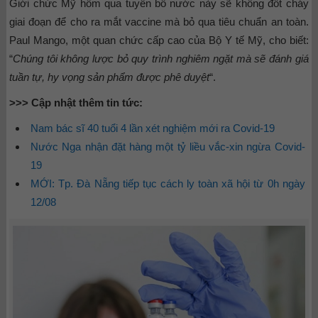
Giới chức Mỹ hôm qua tuyên bố nước này sẽ không đốt cháy
giai đoạn để cho ra mắt vaccine mà bỏ qua tiêu chuẩn an toàn.
Paul Mango, một quan chức cấp cao của Bộ Y tế Mỹ, cho biết:
“
Chúng tôi không lược bỏ quy trình nghiêm ngặt mà sẽ đánh giá
tuần tự, hy vọng sản phẩm được phê duyệt
“.
>>> Cập nhật thêm tin tức:
Nam bác sĩ 40 tuổi 4 lần xét nghiệm mới ra Covid-19
Nước Nga nhận đặt hàng một tỷ liều vắc-xin ngừa Covid-
19
MỚI: Tp. Đà Nẵng tiếp tục cách ly toàn xã hội từ 0h ngày
12/08