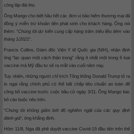
công lập đài thọ.
Ông Mango cho biết hầu hết các đơn vị bảo hiểm thương mại đã
đồng ý miễn trừ khoản tiền phát sinh cho khách hàng. Ông nói
thêm: “
Chúng tôi dự kiến cung cấp hàng trăm triệu liều tiêm vào
tháng 1/2021
“.
Francis Collins, Giám đốc Viện Y tế Quốc gia (NIH), nhận định
ông “lạc quan một cách thận trọng” rằng ít nhất một trong 6 loại
vaccine mà Mỹ đầu tư sẽ ra mắt vào cuối năm nay.
Tuy nhiên, những người chỉ trích Tổng thống Donald Trump tỏ ra
lo ngại rằng chính phủ có thể bất chấp tiêu chuẩn an toàn để
công bố vaccine trước cuộc bầu cử ngày 3/11. Ông Mango bác
bỏ cáo buộc nêu trên.
“
Chúng tôi không giảm bớt độ nghiêm ngặt của các quy định
đánh giá
“, ông khẳng định.
Hôm 11/8, Nga đã phê duyệt vaccine Covid-19 đầu tiên trên thế